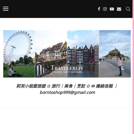
莉芙小姐愛旅遊 ✩ 旅行｜美食｜烹飪 ✩ ✉ 連絡信箱 ｜
borntoshop999@gmail.com