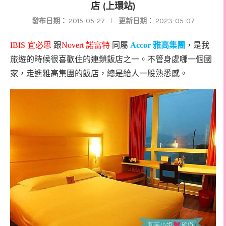
店 (上環站)
發布日期：
2015-05-27
更新日期：
2023-05-07
IBIS
宜必思
跟
Novert
諾富特
同屬
Accor
雅高
集團
，是我
旅遊的時候很喜歡住的連鎖飯店之一。不管身處哪一個國
家，走進雅高集團的飯店，總是給人一股熟悉感。