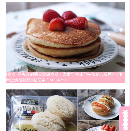
[食譜] 零失敗的簡易鬆餅食譜．當做早餐或下午茶點心都適合 (使
用日清鬆餅粉)(點閱數：599,476)