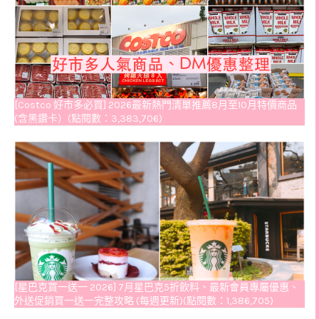
[Costco 好市多必買] 2026最新熱門清單推薦8月至10月特價商品
(含黑鑽卡）(點閱數：3,383,706)
[星巴克買一送一 2026] 7月星巴克5折飲料、最新會員專屬優惠、
外送促銷買一送一完整攻略 (每週更新)(點閱數：1,386,705)