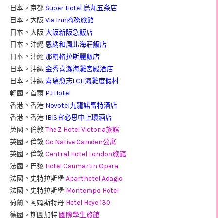
日本。京都
Super Hotel 烏丸五条店
日本。大阪
Via Inn商務旅館
日本。大阪
大阪新阪急飯店
日本。沖繩
恩納和風北海莊飯店
日本。沖繩
那霸格拉斯麗飯店
日本。沖繩
金秀喜瀬海灘宮殿酒店
日本。沖繩
喜璃愈志LCH海灘度假村
韓國。首爾
PJ Hotel
香港。香港
Novotel九龍諾富特酒店
香港。香港
IBIS宜必思中上環酒店
英國。倫敦
The Z Hotel Victoria旅館
英國。倫敦
Go Native Camden公寓
英國。倫敦
Central Hotel London旅館
法國。巴黎
Hotel Caumartin Opera
法國。史特拉斯堡
Aparthotel Adagio
法國。史特拉斯堡
Montempo Hotel
荷蘭。阿姆斯特丹
Hotel Heye 130
德國。斯圖加特
國際學生旅館