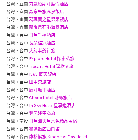
台灣。宜蘭
力麗威斯汀度假酒店
台灣。宜蘭
晶泉丰旅溫泉飯店
台灣。宜蘭
葛瑪蘭之星溫泉飯店
台灣。宜蘭
蘭陽烏石港海景酒店
台灣。台中
日月千禧酒店
台灣。台中
長榮桂冠酒店
台灣。台中
大毅老爺行旅
台灣。台中
Explore Hotel 探索私旅
台灣。台中
Treeart Hotel 璞樹文旅
台灣。台中
1969 藍天飯店
台灣。台中
田中央旅店
台灣。台中
威汀城市酒店
台灣。台中
Chase Hotel 鵲絲旅店
台灣。台中
In Sky Hotel 星享道酒店
台灣。台中
豐邑逢甲商旅
台灣。南投
日月潭天月水色精品民宿
台灣。台南
和逸飯店西門館
台灣。台南
康橋慢旅 Kindness Day Hotel