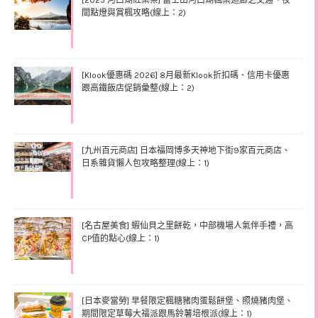
[2025 河口湖紅葉祭] 富士山河口湖楓葉迴廊之交通、夜
間點燈與賞楓攻略(線上：2)
[Klook優惠碼 2026] 8月最新Klook折扣碼、信用卡優惠
跟高鐵飯店促銷彙整(線上：2)
[九州百元商店] 日本福岡博多天神地下街9家百元商店、
日系雜貨懶人包攻略整理(線上：1)
[名古屋美食] 蝦仙貝之里餅乾，中部機場人氣伴手禮，高
CP值的點心(線上：1)
[日本麥當勞] 早餐限定楓糖豬肉蛋鬆餅堡、照燒豬肉堡、
期間限定草莓大福派跟馬鈴薯培根派(線上：1)