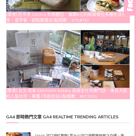
[美食] 好市多 Costco 半熟麵包．每顆6元的超值餐包多種吃法分
享，當早餐、甜點都適合(點閱數：570,672)
[美食] 台北 嵜本 SAKImoto bakery 高級生吐司專門店．來自大阪
的人氣吐司、果醬 (市政府站)(點閱數：497,720)
GA4 即時熱門文章 GA4 REALTIME TRENDING ARTICLES