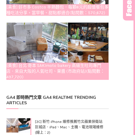
[美食] 好市多 Costco 半熟麵包．每顆6元的超值餐包多
種吃法分享，當早餐、甜點都適合(點閱數：570,672)
[美食] 台北 嵜本 SAKImoto bakery 高級生吐司專門
店．來自大阪的人氣吐司、果醬 (市政府站)(點閱數：
497,720)
GA4 即時熱門文章 GA4 REALTIME TRENDING
ARTICLES
[3C] 新竹 iPhone 維修推薦竹北蘋果保衛站
巨城店．iPad、Mac、主機、電池現場維修
(線上：2)