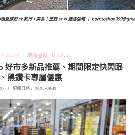
姐愛旅遊 ✩ 旅行｜美食｜烹飪 ✩ ✉ 連絡信箱 ｜
borntoshop999@gma
scount
時尚品味 Lifestyle
stco 好市多新品推薦、期間限定快閃跟
M、黑鑽卡專屬優惠
-27
更新日期：
2025-06-19