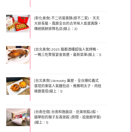
[彰化美食] 不二坊蛋黃酥(原不二家)．天天
大排長龍、風靡全台的古早味人氣蛋黃酥，
傳統糕餅排隊名店(線上：2)
[台北美食] 2025 龍都酒樓超強人氣烤鴨、
一鴨三吃聚餐宴會首選，最新菜單(線上：1)
[台北美食] Libreadry 巢屋．全台爆紅義式
蛋塔的東區人氣麵包店，推薦明太子、肉桂
捲跟蛋塔(線上：1)
[台南住宿] 台南和逸飯店．近美術館2館、
國華街的親子友善旅館 (房間、設施跟早餐)
(線上：1)