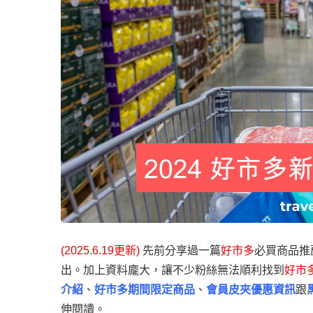
(2025.6.19更新)
先前分享過一篇
好市多
必買商品推
出。加上資料龐大，讓不少粉絲無法順利找到
好市
介紹
、
好市多期間限定商品
、
會員皮夾優惠資訊
跟
伸閱讀。