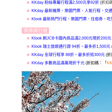
KKday 粉絲專屬行程滿2,500元享92折
(折扣
KKday 最新機票、樂園門票、人氣行程、交
Klook 最新熱門行程、樂園門票、住宿券、
票券與行程
Klook 刷JCB卡國內商品滿2,000元現折200元
Klook 瑞士旅遊通行證 94折，最多折1,500元
KKday 全球行程享 88折，最多折抵300元
(
KKday 多數商品滿萬現折千元
(折扣碼：「
KK