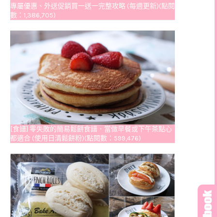
專屬優惠、外送促銷買一送一完整攻略 (每週更新)(點閱
數：1,386,705)
[食譜] 零失敗的簡易鬆餅食譜．當做早餐或下午茶點心
都適合 (使用日清鬆餅粉)(點閱數：599,476)