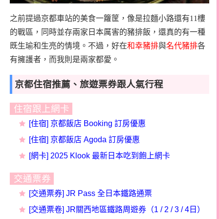
之前提過京都車站的美食一籮筐，像是拉麵小路還有11樓
的戰區，同時並存兩家日本厲害的豬排飯，還真的有一種
既生瑜和生亮的情境。不過，好在
和幸豬排
與
名代豬排
各
有擁護者，而我則是兩家都愛。
京都住宿推薦、旅遊票券跟人氣行程
住宿跟上網卡
[住宿] 京都飯店 Booking 訂房優惠
[住宿] 京都飯店
Agoda
訂房
優惠
[網卡] 2025 Klook 最新日本吃到飽上網卡
交通票券
[交通票券] JR Pass 全日本鐵路通票
[交通票卷] JR關西地區鐵路周遊券（1 / 2 / 3 / 4日）