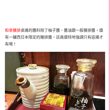
和幸豬排
桌邊的醬料除了柚子醬、醬油跟一般豬排醬，還
有一罐西日本限定的豬排醬，店員還特地強調只有這邊才
有唷！