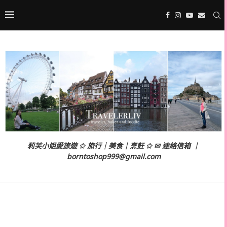
莉芙小姐愛旅遊 ✩ 旅行｜美食｜烹飪 ✩ ✉ 連絡信箱 ｜
borntoshop999@gmail.com