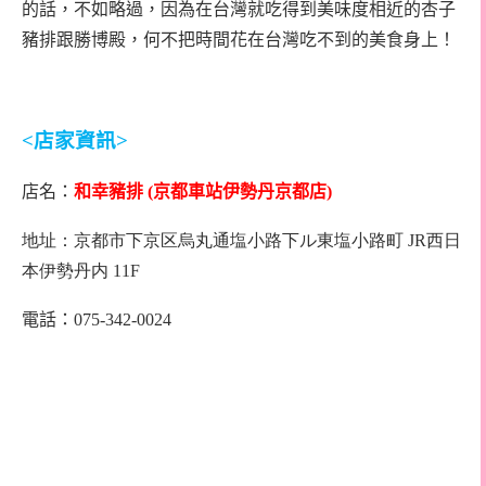
的話，不如略過，因為在台灣就吃得到美味度相近的杏子
豬排跟勝博殿，何不把時間花在台灣吃不到的美食身上！
<
店家資訊
>
店名：
和幸豬排
(
京都車站
伊勢丹京都店
)
地址：京都市下京区烏丸通塩小路下ル東塩小路町
JR
西日
本伊勢丹内
11F
電話：075-342-0024