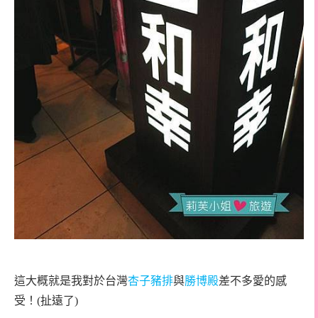
這大概就是我對於台灣
杏子豬排
與
勝博殿
差不多愛的感
受！(扯遠了)