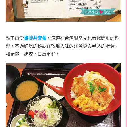
點了兩份
豬排丼套餐
，這道在台灣很常見也看似簡單的料
理，不過好吃的秘訣在軟爛入味的洋蔥絲與半熟的蛋黃，
和豬排一起咬下口感更好。