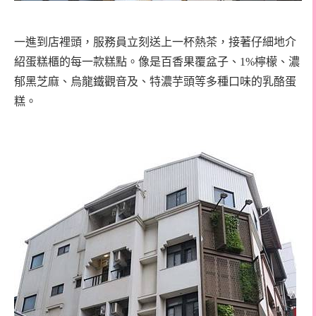
一進到店裡頭，服務員立刻送上一杯熱茶，接著仔細地介
紹蛋糕櫃的每一款糕點。像是百香果覆盆子、1%檸檬、濃
郁黑芝麻、烏龍鐵觀音及、特濃芋頭等多種口味的乳酪蛋
糕。