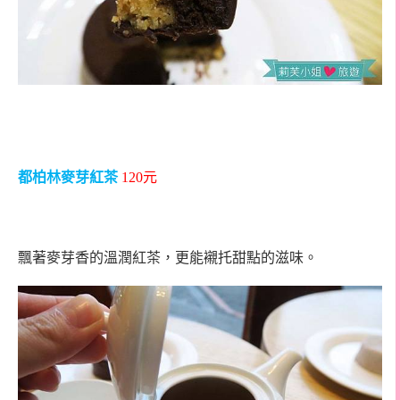
都柏林麥芽紅茶
120
元
飄著麥芽香的溫潤紅茶，更能襯托甜點的滋味。