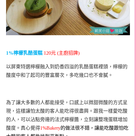
1%
檸檬乳酪蛋糕
120
元
(
主廚招牌
)
以屏東特選檸檬融入到奶香四溢的乳酪蛋糕裡頭，檸檬的
酸度中和了起司的豐富層次，多吃幾口也不會膩。
為了讓大多數的人都能接受，口感上以微甜微酸的方式呈
現，這樣讓怕太酸的客人能吃得很盡興。跟我一樣愛吃酸
的人，可以沾點旁邊的法式檸檬醬，立刻讓整塊蛋糕增加
酸度。真心覺得
1%Bakery
的做法很不錯，讓能吃酸跟怕吃