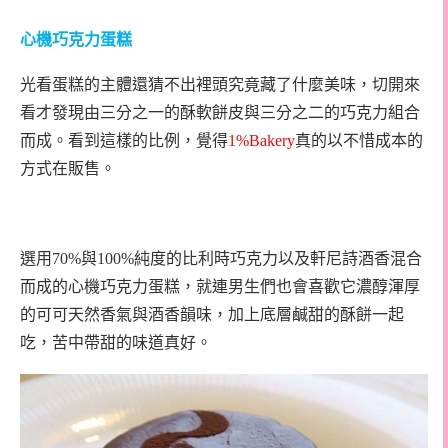
心機巧克力蛋糕
光看蛋糕的主體還猜不出裡頭究竟藏了什麼美味，切開來
看才發現由三分之一的酥軟餅皮與三分之二的巧克力組合
而成。看到這樣的比例，覺得
1%Bakery
真的以不惜成本的
方式在販售。
選用70%與100%純度的比利時巧克力以及軒尼詩酒香混合
而成的心機巧克力蛋糕，就連男生們也會喜歡它濃醇渾厚
的可可天然香氣與酒香韻味，加上底層鹹甜的酥餅一起
吃，苦中帶甜的味道真好。