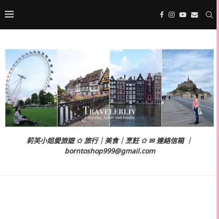
莉芙小姐愛旅遊 ✩ 旅行｜美食｜烹飪 ✩ ✉ 連絡信箱 ｜
borntoshop999@gmail.com