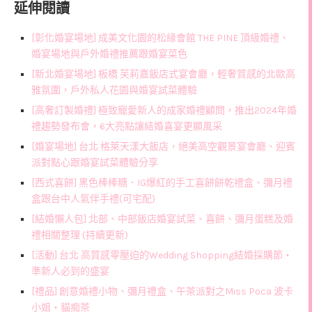
延伸閱讀
[彰化婚宴場地] 成美文化園的松緣會館 THE PINE 頂級婚禮、
婚宴場地與戶外婚禮推薦跟婚宴菜色
[新北婚宴場地] 板橋 芙莉嘉飯店式宴會廳，輕奢質感的北歐高
雅氛圍，戶外私人花園與婚宴試菜體驗
[高奢訂製婚禮] 極致寵愛新人的成家婚禮顧問，推出2024年婚
禮趨勢發布會，6大亮點讓結婚喜宴更顯風采
[婚宴場地] 台北 格萊天漾大飯店，絕美高空觀景宴會廳、迎賓
派對點心跟婚宴試菜體驗分享
[西式喜餅] 黑色棒棒糖．IG爆紅的手工喜餅餅乾禮盒、彌月禮
盒跟台中人氣伴手禮(可宅配)
[結婚懶人包] 北部、中部飯店婚宴試菜、喜餅、彌月蛋糕及婚
禮相關整理 (持續更新)
[活動] 台北 高質感零壓迫的Wedding Shopping結婚採購節‧
準新人必到的盛宴
[禮品] 創意婚禮小物、彌月禮盒、午茶派對之Miss Poca 波卡
小姐・貓痴茶