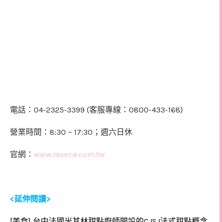
04-2325-3399 (
0800-433-168)
電話：
客服專線：
8:30 ~ 17:30
營業時間：
；週六日休
www.reverie.com.tw
官網：
<
>
延伸閱讀
[
]
CJSJ
美食
台中
法國米其林甜點廚師開設的
法式甜點概念