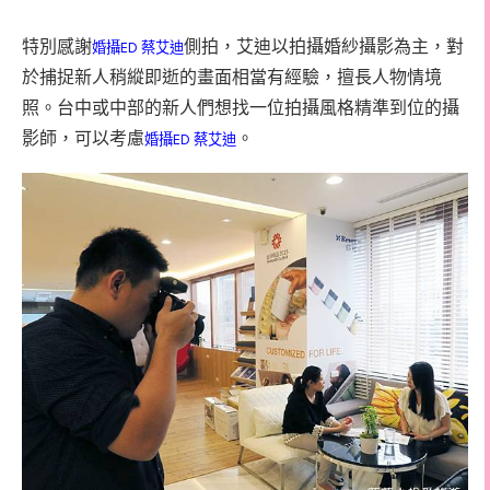
特別感謝
側拍，艾迪以拍攝婚紗攝影為主，對
婚攝
ED
蔡艾迪
於捕捉新人稍縱即逝的畫面相當有經驗，擅長人物情境
照。台中或中部的新人們想找一位拍攝風格精準到位的攝
影師，可以考慮
。
婚攝
ED
蔡艾迪