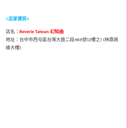
<
>
店家資訊
店名
：
幻知曲
Reverie Taiwan
489
12
1 (
地址：台中市西屯區台灣大道二段
號
樓之
林鼎高
)
峰大樓