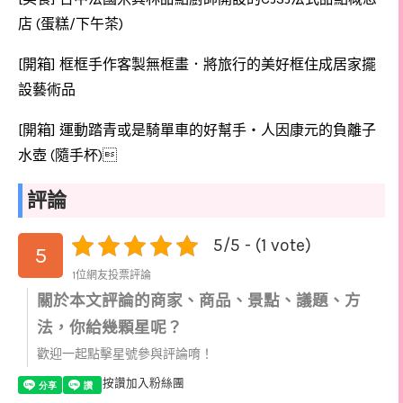
(
/
)
店
蛋糕
下午茶
[
]
開箱
框框手作客製無框畫．將旅行的美好框住成居家擺
設藝術品
[
]
開箱
運動踏青或是騎單車的好幫手‧人因康元的負離子
(
)

水壺
隨手杯
評論
5/5 - (1 vote)
5
1位網友投票評論
關於本文評論的商家、商品、景點、議題、方
法，你給幾顆星呢？
歡迎一起點擊星號參與評論唷！
按讚加入粉絲團