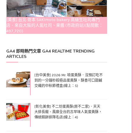
[美食] 台北 嵜本 SAKImoto bakery 高級生吐司專門
店．來自大阪的人氣吐司、果醬 (市政府站)(點閱數：
497,720)
GA4 即時熱門文章 GA4 REALTIME TRENDING
ARTICLES
[台中美食] 2026 Mr. 啃蛋黃酥．沒預訂吃不
到的一分鐘秒殺極品蛋黃酥，酥香可口甜鹹
交織的中秋節禮盒(線上：5)
[彰化美食] 不二坊蛋黃酥(原不二家)．天天
大排長龍、風靡全台的古早味人氣蛋黃酥，
傳統糕餅排隊名店(線上：4)