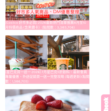
[Costco 好市多必買] 2026最新熱門清單推薦8月至10
月特價商品 (含黑鑽卡）(點閱數：3,383,706)
[星巴克買一送一 2026] 7月星巴克5折飲料、最新會員
專屬優惠、外送促銷買一送一完整攻略 (每週更新)(點閱
數：1,386,705)