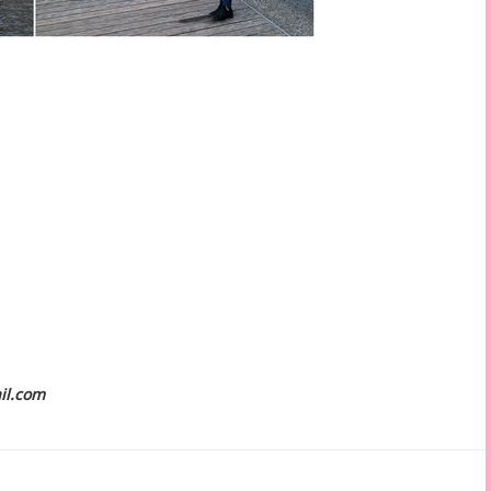
il.com