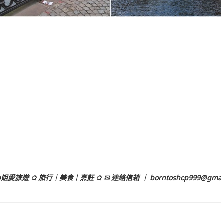
姐愛旅遊 ✩ 旅行｜美食｜烹飪 ✩ ✉ 連絡信箱 ｜
borntoshop999@gma