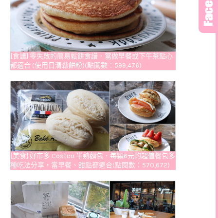
[食譜] 零失敗的簡易鬆餅食譜．當做早餐或下午茶點心
都適合 (使用日清鬆餅粉)(點閱數：599,476)
[美食] 好市多 Costco 半熟麵包．每顆6元的超值餐包多
種吃法分享，當早餐、甜點都適合(點閱數：570,672)