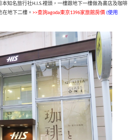
日本知名旅行社
裡頭，一樓跟地下一樓做為書店及咖啡
H.I.S.
也在地下二樓。
查詢
東京
家旅館房價
使用
>>
agoda
1396
(