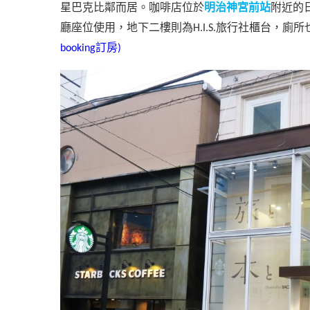
星巴克比鄰而居。咖啡店位於
明治神宮前站
附近的
廳座位使用，地下二樓則為
旅行社櫃台，廁所
H.I.S.
訂房
booking
)