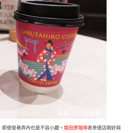
，即使是巷弄內也是不容小覷。
猿
田彥咖啡
表參道店剛好與