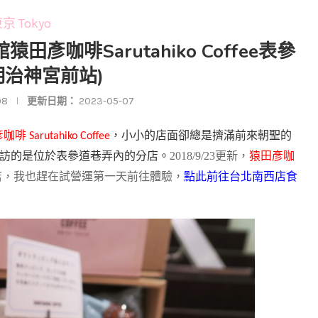
京 Tokyo
田彥咖啡Sarutahiko Coffee表參
明治神宮前站)
08
更新日期：
2023-05-07
彥咖啡
，小小的店面卻總是擠滿前來朝聖的
Sarutahiko Coffee
訪的是位於表參道巷弄內的分店。
2018/9/23更新，
猿
田彥咖
號店，我也趕在試營運第一天前往體驗，
點此前往台北南西店食