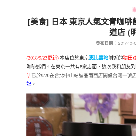
東
[美食] 日本 東京人氣文青咖啡館猿
道店 (
發布日期：
2017-10-
(2018/9/23更新)
本店位於東京
惠比壽站
附近的
猿
田
咖啡迷們。在東京一共有
家店面，這次我和朋友到
8
啡
已於9/20在台北中山站誠品南西店開設台灣一
記
。