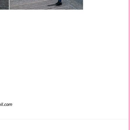
il.com