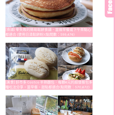
[食譜] 零失敗的簡易鬆餅食譜．當做早餐或下午茶點心
都適合 (使用日清鬆餅粉)(點閱數：599,476)
[美食] 好市多 Costco 半熟麵包．每顆6元的超值餐包多
種吃法分享，當早餐、甜點都適合(點閱數：570,672)