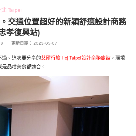
北 Taipei
aipei。交通位置超好的新穎舒適設計商務
(忠孝復興站)
19
更新日期：
2023-05-07
不過。這次要分享的
艾爾行旅
設計商務旅館
，環境
Hej Taipei
或是品嚐美食都適合。