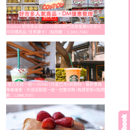
[Costco 好市多必買] 2026最新熱門清單推薦8月至10
月特價商品 (含黑鑽卡）(點閱數：3,383,706)
[星巴克買一送一 2026] 7月星巴克5折飲料、最新會員
專屬優惠、外送促銷買一送一完整攻略 (每週更新)(點閱
數：1,386,705)