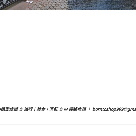
姐愛旅遊 ✩ 旅行｜美食｜烹飪 ✩ ✉ 連絡信箱 ｜
borntoshop999@gma