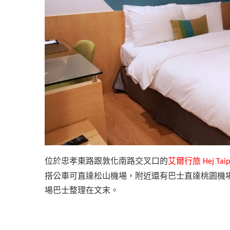
位於忠孝東路跟敦化南路交叉口的
艾爾行旅
Hej Tai
搭公車可直達松山機場，附近還有巴士直達桃園機
場巴士整理在文末。