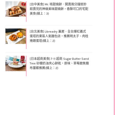
[台中美食] Mr. 啃甜燒餅．開賣兩分鐘就秒
殺賣完的神級美味甜燒餅，香酥可口的宅配
美食(線上：3)
[台北美食] Libreadry 巢屋．全台爆紅義式
蛋塔的東區人氣麵包店，推薦明太子、肉桂
捲跟蛋塔(線上：2)
[日本超商美食] 7-11 超商 Sugar Butter Sand
Tree 砂糖奶油夾心餅乾，原味、草莓跟焦糖
布蕾都推薦(線上：2)