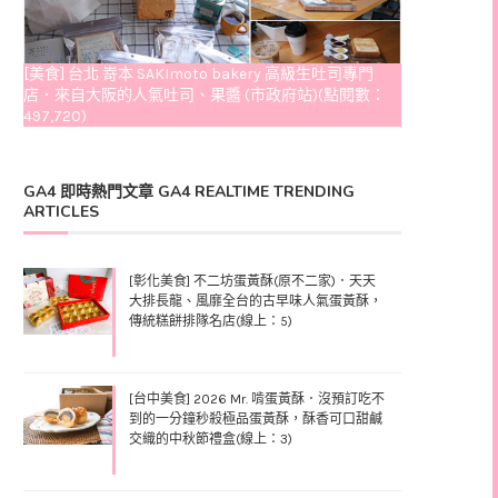
[美食] 台北 嵜本 SAKImoto bakery 高級生吐司專門
店．來自大阪的人氣吐司、果醬 (市政府站)(點閱數：
497,720)
GA4 即時熱門文章 GA4 REALTIME TRENDING
ARTICLES
[彰化美食] 不二坊蛋黃酥(原不二家)．天天
大排長龍、風靡全台的古早味人氣蛋黃酥，
傳統糕餅排隊名店(線上：5)
[台中美食] 2026 Mr. 啃蛋黃酥．沒預訂吃不
到的一分鐘秒殺極品蛋黃酥，酥香可口甜鹹
交織的中秋節禮盒(線上：3)