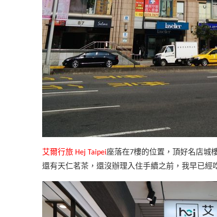
艾爾行旅
座落在
樓的位置，頂好名店城
Hej Taipei
7
還有天仁茗茶，還沒辦理入住手續之前，我早已經