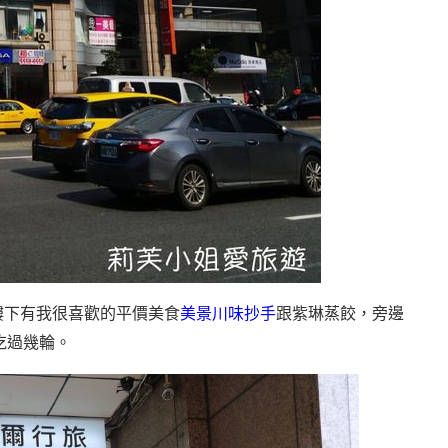
樓下有我很喜歡的平價美食
美景川味抄手
跟紫琳蒸餃，旁邊
吃過幾輪。