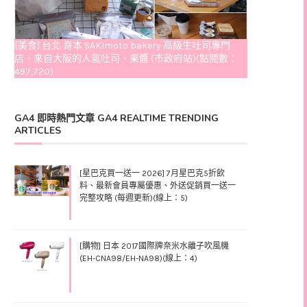
[美食] 台北 嵜本 SAKImoto bakery 高級生吐司專門
店．來自大阪的人氣吐司、果醬 (市政府站)(點閱數：
497,720)
GA4 即時熱門文章 GA4 REALTIME TRENDING
ARTICLES
[星巴克買一送一 2026] 7月星巴克5折飲
料、最新會員專屬優惠、外送促銷買一送一
完整攻略 (每週更新)(線上：5)
[購物] 日本 2017國際牌奈米水離子吹風機
(EH-CNA98/EH-NA98)(線上：4)