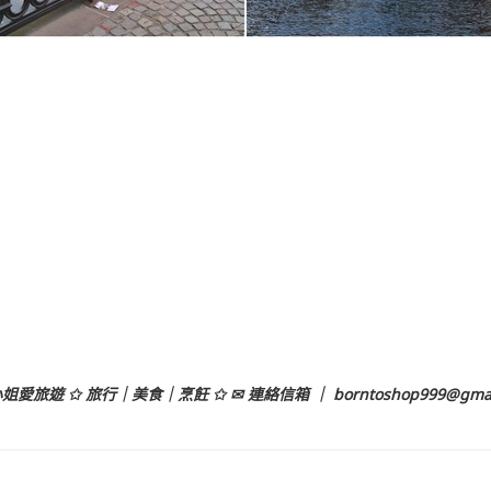
姐愛旅遊 ✩ 旅行｜美食｜烹飪 ✩ ✉ 連絡信箱 ｜
borntoshop999@gma