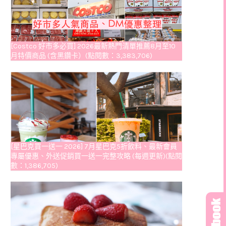
[Costco 好市多必買] 2026最新熱門清單推薦8月至10
月特價商品 (含黑鑽卡）(點閱數：3,383,706)
[星巴克買一送一 2026] 7月星巴克5折飲料、最新會員
專屬優惠、外送促銷買一送一完整攻略 (每週更新)(點閱
數：1,386,705)