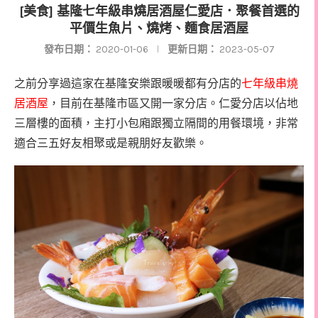
[美食] 基隆七年級串燒居酒屋仁愛店．聚餐首選的
平價生魚片、燒烤、麵食居酒屋
發布日期：
2020-01-06
更新日期：
2023-05-07
之前分享過這家在基隆
安樂跟暖暖都有分店的
七年級串燒
居酒屋
，目前在基隆市區又開一家分店。仁愛分店以佔地
三層樓的面積，主打小包廂跟獨立隔間的用餐環境，非常
適合三五好友相聚或是親朋好友歡樂。