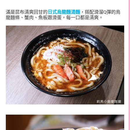
滿是昆布清爽回甘的
日式烏龍麵湯麵
，搭配滑溜
彈的烏
Q
龍麵條、蟹肉、魚板跟滑蛋，每一口都是清爽。