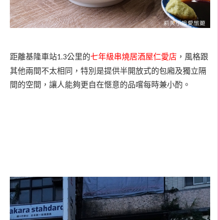
距離基隆車站
公里的
七年級串燒居酒屋仁愛店
，風格跟
1.3
其他兩間不太相同，特別是提供半開放式的包廂及獨立隔
間的空間，讓人能夠更自在愜意的品嚐每時兼小酌。