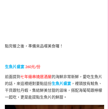
點完餐之後，準備來品嚐美食囉！
生魚片盛宴
元
份
260
/
前面提到
七年級串燒居酒屋
的海鮮非常新鮮，愛吃生魚片
的話，來這裡絕對要點這份
生魚片盛宴
，裡頭放有鮭魚、
干貝跟牡丹蝦，集結鮮美甘甜的滋味，搭配海葡萄跟檸檬
一起吃，更是能提點生魚片的鮮甜。