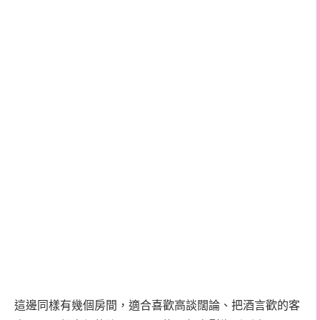
這邊同樣有幾個房間，適合喜歡高談闊論、把酒言歡的客