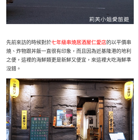
先前來訪的時候對於
七年級串燒居酒屋仁愛店
的以
平價串
燒、炸物跟丼飯一直很有印象，而且因為近基隆港的地利
之便，這裡的海鮮類更是新鮮又便宜，來這裡大吃海鮮準
沒錯。