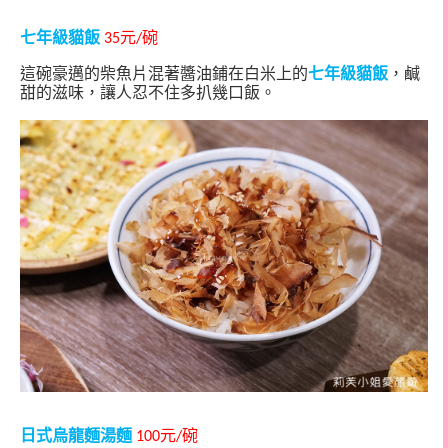
七年級貓飯
元
碗
35
/
這碗豪邁的柴魚片混著醬油鋪在白米上的
七年級貓飯
，鹹
甜的滋味，讓人忍不住多扒幾口飯。
日式烏龍麵湯麵
元
碗
100
/