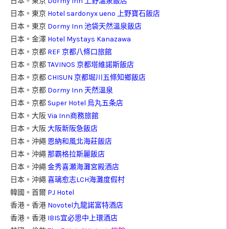
日本。東京
Dormy Inn 上野溫泉飯店
日本。東京
Hotel sardonyx ueno 上野寶石飯店
日本。東京
Dormy Inn 池袋天然溫泉飯店
日本。金澤
Hotel Mystays Kanazawa
日本。京都
REF 京都八條口旅館
日本。京都
TAVINOS 京都塔維諾斯飯店
日本。京都
CHISUN 京都堀川五條知鄉飯店
日本。京都
Dormy Inn 天然溫泉
日本。京都
Super Hotel 烏丸五条店
日本。大阪
Via Inn商務旅館
日本。大阪
大阪新阪急飯店
日本。沖繩
恩納和風北海莊飯店
日本。沖繩
那霸格拉斯麗飯店
日本。沖繩
金秀喜瀬海灘宮殿酒店
日本。沖繩
喜璃愈志LCH海灘度假村
韓國。首爾
PJ Hotel
香港。香港
Novotel九龍諾富特酒店
香港。香港
IBIS宜必思中上環酒店