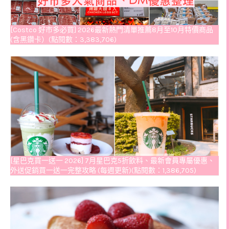
[Costco 好市多必買] 2026最新熱門清單推薦8月至10月特價商品
(含黑鑽卡）(點閱數：3,383,706)
[星巴克買一送一 2026] 7月星巴克5折飲料、最新會員專屬優惠、
外送促銷買一送一完整攻略 (每週更新)(點閱數：1,386,705)