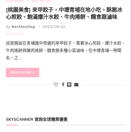
台灣 Taiwan
桃園 Taoyuan
[桃園美食] 來甲餃子，中壢青埔在地小吃，酥脆冰
心煎餃、飽滿爆汁水餃、牛肉捲餅、麵食跟滷味
by
borntoshop
2023-09-22
這家開設在青埔國中旁邊的來甲餃子，靠著冰心煎餃、爆汁水餃、
牛肉捲餅與豬肉捲餅、麵食跟多種小菜滷味，在中壢青埔一帶聞
名。之 …
READ MORE
SKYSCANNER 查詢全球機票優惠