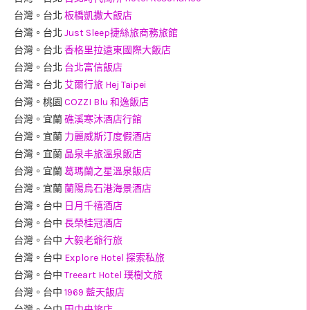
台灣。台北
板橋凱撒大飯店
台灣。台北
Just Sleep捷絲旅商務旅館
台灣。台北
香格里拉遠東國際大飯店
台灣。台北
台北富信飯店
台灣。台北
艾爾行旅 Hej Taipei
台灣。桃園
COZZI Blu 和逸飯店
台灣。宜蘭
礁溪寒沐酒店行館
台灣。宜蘭
力麗威斯汀度假酒店
台灣。宜蘭
晶泉丰旅溫泉飯店
台灣。宜蘭
葛瑪蘭之星溫泉飯店
台灣。宜蘭
蘭陽烏石港海景酒店
台灣。台中
日月千禧酒店
台灣。台中
長榮桂冠酒店
台灣。台中
大毅老爺行旅
台灣。台中
Explore Hotel 探索私旅
台灣。台中
Treeart Hotel 璞樹文旅
台灣。台中
1969 藍天飯店
台灣。台中
田中央旅店