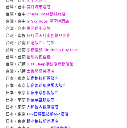
台灣。台中
威汀城市酒店
台灣。台中
Chase Hotel 鵲絲旅店
台灣。台中
In Sky Hotel 星享道酒店
台灣。台中
豐邑逢甲商旅
台灣。南投
日月潭天月水色精品民宿
台灣。台南
和逸飯店西門館
台灣。台南
康橋慢旅 Kindness Day Hotel
台灣。台南
福憩背包客棧
台灣。花蓮
Just Sleep捷絲旅商務旅館
台灣。花蓮
太魯閣晶英酒店
日本。東京
新宿格拉斯麗飯店
日本。東京
新宿燦路都廣場大飯店
日本。東京
新宿東京凱悅飯店
日本。東京
新宿華盛頓飯店
日本。東京
大和魯內銀座酒店
日本。東京
TKP日暮里站前APA酒店
日本。東京
銀座格拉斯麗酒店