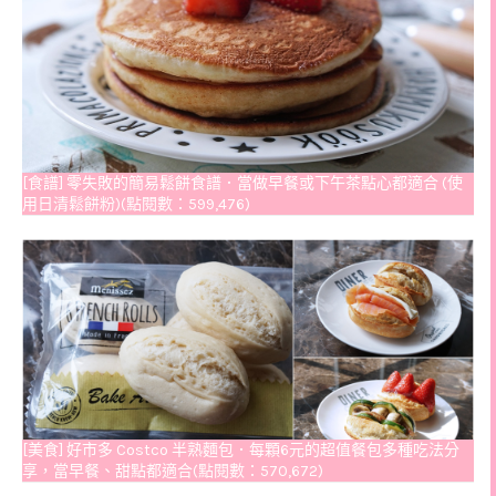
[食譜] 零失敗的簡易鬆餅食譜．當做早餐或下午茶點心都適合 (使
用日清鬆餅粉)(點閱數：599,476)
[美食] 好市多 Costco 半熟麵包．每顆6元的超值餐包多種吃法分
享，當早餐、甜點都適合(點閱數：570,672)