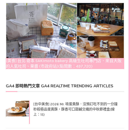
[美食] 台北 嵜本 SAKImoto bakery 高級生吐司專門店．來自大阪
的人氣吐司、果醬 (市政府站)(點閱數：497,720)
GA4 即時熱門文章 GA4 REALTIME TRENDING ARTICLES
[台中美食] 2026 Mr. 啃蛋黃酥．沒預訂吃不到的一分鐘
秒殺極品蛋黃酥，酥香可口甜鹹交織的中秋節禮盒(線
上：15)