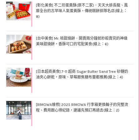
[彰化美食] 不二坊蛋黃酥(原不二家)．天天大排長龍、風
靡全台的古早味人氣蛋黃酥，傳統糕餅排隊名店(線上：
8)
[台中美食] Mr. 啃甜燒餅．開賣兩分鐘就秒殺賣完的神級
美味甜燒餅，香酥可口的宅配美食(線上：6)
[日本超商美食] 7-11 超商 Sugar Butter Sand Tree 砂糖奶
油夾心餅乾，原味、草莓跟焦糖布蕾都推薦(線上：4)
[RIMOWA維修] 2025 RIMOWA 行李箱更換輪子的完整流
程、費用跟心得紀錄，建議先預訂再過去(線上：2)