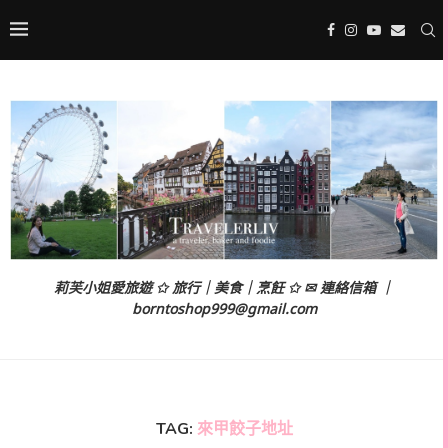
莉芙小姐愛旅遊 ✩ 旅行｜美食｜烹飪 ✩ ✉ 連絡信箱 ｜
borntoshop999@gmail.com
TAG:
來甲餃子地址