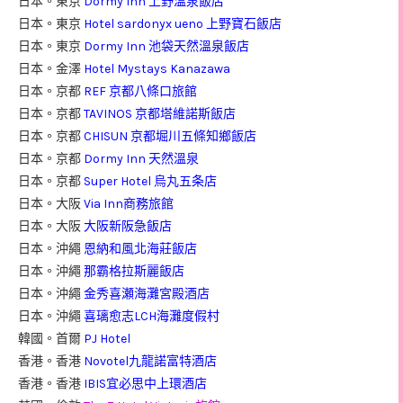
日本。東京
Dormy Inn 上野溫泉飯店
日本。東京
Hotel sardonyx ueno 上野寶石飯店
日本。東京
Dormy Inn 池袋天然溫泉飯店
日本。金澤
Hotel Mystays Kanazawa
日本。京都
REF 京都八條口旅館
日本。京都
TAVINOS 京都塔維諾斯飯店
日本。京都
CHISUN 京都堀川五條知鄉飯店
日本。京都
Dormy Inn 天然溫泉
日本。京都
Super Hotel 烏丸五条店
日本。大阪
Via Inn商務旅館
日本。大阪
大阪新阪急飯店
日本。沖繩
恩納和風北海莊飯店
日本。沖繩
那霸格拉斯麗飯店
日本。沖繩
金秀喜瀬海灘宮殿酒店
日本。沖繩
喜璃愈志LCH海灘度假村
韓國。首爾
PJ Hotel
香港。香港
Novotel九龍諾富特酒店
香港。香港
IBIS宜必思中上環酒店