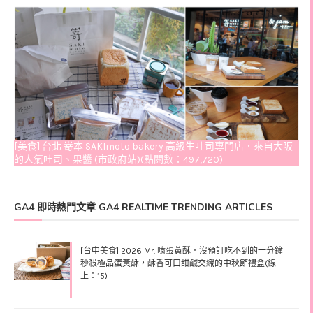
[美食] 台北 嵜本 SAKImoto bakery 高級生吐司專門店．來自大阪
的人氣吐司、果醬 (市政府站)(點閱數：497,720)
GA4 即時熱門文章 GA4 REALTIME TRENDING ARTICLES
[台中美食] 2026 Mr. 啃蛋黃酥．沒預訂吃不到的一分鐘
秒殺極品蛋黃酥，酥香可口甜鹹交織的中秋節禮盒(線
上：15)