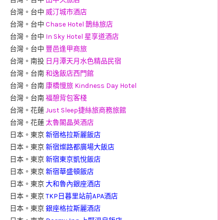
台灣。台中
威汀城市酒店
台灣。台中
Chase Hotel 鵲絲旅店
台灣。台中
In Sky Hotel 星享道酒店
台灣。台中
豐邑逢甲商旅
台灣。南投
日月潭天月水色精品民宿
台灣。台南
和逸飯店西門館
台灣。台南
康橋慢旅 Kindness Day Hotel
台灣。台南
福憩背包客棧
台灣。花蓮
Just Sleep捷絲旅商務旅館
台灣。花蓮
太魯閣晶英酒店
日本。東京
新宿格拉斯麗飯店
日本。東京
新宿燦路都廣場大飯店
日本。東京
新宿東京凱悅飯店
日本。東京
新宿華盛頓飯店
日本。東京
大和魯內銀座酒店
日本。東京
TKP日暮里站前APA酒店
日本。東京
銀座格拉斯麗酒店