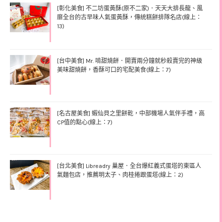
[彰化美食] 不二坊蛋黃酥(原不二家)．天天大排長龍、風
靡全台的古早味人氣蛋黃酥，傳統糕餅排隊名店(線上：
13)
[台中美食] Mr. 啃甜燒餅．開賣兩分鐘就秒殺賣完的神級
美味甜燒餅，香酥可口的宅配美食(線上：7)
[名古屋美食] 蝦仙貝之里餅乾，中部機場人氣伴手禮，高
CP值的點心(線上：7)
[台北美食] Libreadry 巢屋．全台爆紅義式蛋塔的東區人
氣麵包店，推薦明太子、肉桂捲跟蛋塔(線上：2)