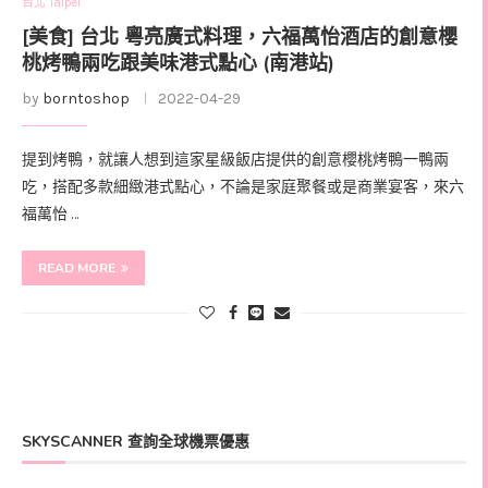
台北 Taipei
[美食] 台北 粵亮廣式料理，六福萬怡酒店的創意櫻
桃烤鴨兩吃跟美味港式點心 (南港站)
by
borntoshop
2022-04-29
提到烤鴨，就讓人想到這家星級飯店提供的創意櫻桃烤鴨一鴨兩
吃，搭配多款細緻港式點心，不論是家庭聚餐或是商業宴客，來六
福萬怡 …
READ MORE
SKYSCANNER 查詢全球機票優惠