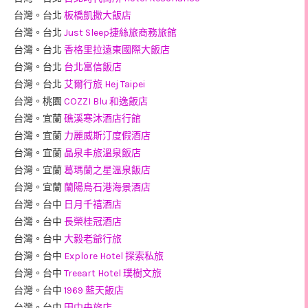
台灣。台北
板橋凱撒大飯店
台灣。台北
Just Sleep捷絲旅商務旅館
台灣。台北
香格里拉遠東國際大飯店
台灣。台北
台北富信飯店
台灣。台北
艾爾行旅 Hej Taipei
台灣。桃園
COZZI Blu 和逸飯店
台灣。宜蘭
礁溪寒沐酒店行館
台灣。宜蘭
力麗威斯汀度假酒店
台灣。宜蘭
晶泉丰旅溫泉飯店
台灣。宜蘭
葛瑪蘭之星溫泉飯店
台灣。宜蘭
蘭陽烏石港海景酒店
台灣。台中
日月千禧酒店
台灣。台中
長榮桂冠酒店
台灣。台中
大毅老爺行旅
台灣。台中
Explore Hotel 探索私旅
台灣。台中
Treeart Hotel 璞樹文旅
台灣。台中
1969 藍天飯店
台灣。台中
田中央旅店