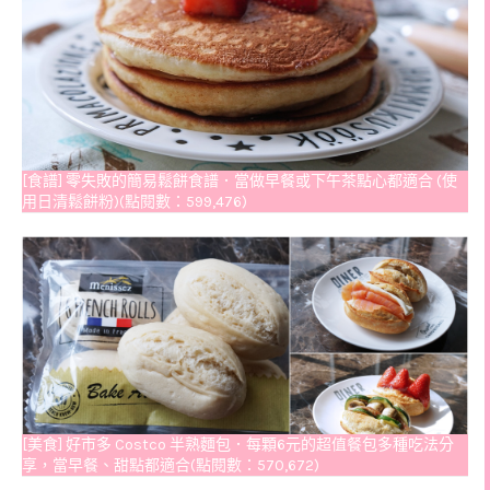
[食譜] 零失敗的簡易鬆餅食譜．當做早餐或下午茶點心都適合 (使
用日清鬆餅粉)(點閱數：599,476)
[美食] 好市多 Costco 半熟麵包．每顆6元的超值餐包多種吃法分
享，當早餐、甜點都適合(點閱數：570,672)