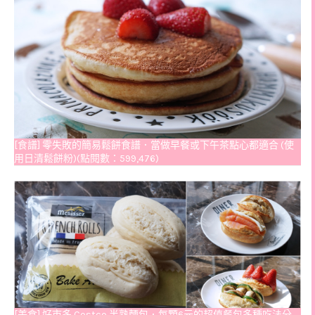
[食譜] 零失敗的簡易鬆餅食譜．當做早餐或下午茶點心都適合 (使
用日清鬆餅粉)(點閱數：599,476)
[美食] 好市多 Costco 半熟麵包．每顆6元的超值餐包多種吃法分