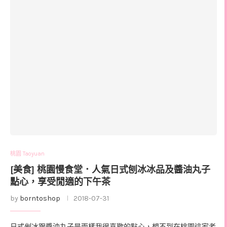
桃園 Taoyuan
[美食] 桃園慢食堂．人氣日式刨冰冰品及醬油丸子
點心，享受閒適的下午茶
by
borntoshop
2018-07-31
日式剉冰跟醬油丸子是兩樣我很喜歡的點心，想不到在桃園這家老