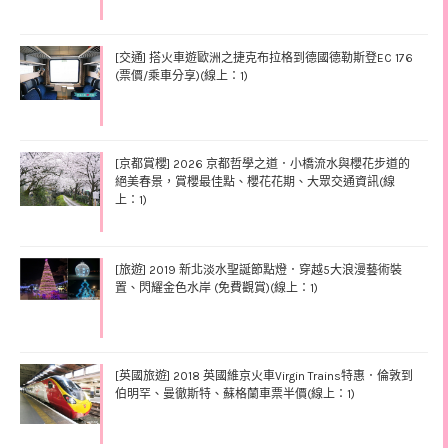
[交通] 搭火車遊歐洲之捷克布拉格到德國德勒斯登EC 176
(票價/乘車分享)(線上：1)
[京都賞櫻] 2026 京都哲學之道．小橋流水與櫻花步道的
絕美春景，賞櫻最佳點、櫻花花期、大眾交通資訊(線
上：1)
[旅遊] 2019 新北淡水聖誕節點燈．穿越5大浪漫藝術裝
置、閃耀金色水岸 (免費觀賞)(線上：1)
[英國旅遊] 2018 英國維京火車Virgin Trains特惠．倫敦到
伯明罕、曼徹斯特、蘇格蘭車票半價(線上：1)