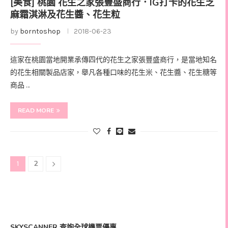
[美食] 桃園 花生之家張豐盛商行．IG打卡的花生芝
麻霜淇淋及花生醬、花生粒
by
borntoshop
2018-06-23
這家在桃園當地開業承傳四代的花生之家張豐盛商行，是當地知名
的花生相關製品店家，舉凡各種口味的花生米、花生醬、花生糖等
商品 …
READ MORE
2
1
SKYSCANNER 查詢全球機票優惠