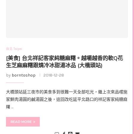
台北 Taipei
[美食] 台北祥記客家純糖麻糬。越嚼越香的軟Q花
生芝麻麻糬跟燒冷冰甜湯冰品 (大橋頭站)
by
borntoshop
2018-12-28
大橋頭站延三夜市的美食多到很難一天全部吃光，繼上次來品嚐施
家鮮肉湯圓的鹹湯圓之後，這回改吃延平北路口的祥記客家純糖麻
糬 …
READ MORE