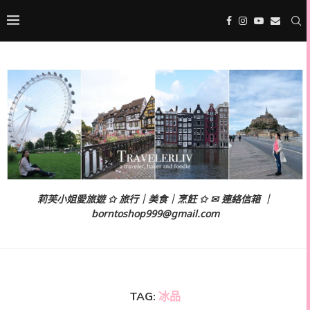
莉芙小姐愛旅遊 ✩ 旅行｜美食｜烹飪 ✩ ✉ 連絡信箱 ｜
borntoshop999@gmail.com
TAG:
冰品