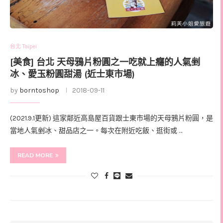
台北 Taipei
[美食] 台北 天母鴉片粉圓之一吃就上癮的人氣剉
冰、愛玉粉圓甜湯 (近士東市場)
by
borntoshop
2018-09-11
(2021.9.1更新) 這家鄰近高島屋百貨跟士東市場的天母鴉片粉圓，是
當地人氣剉冰、甜品店之一。每次在附近吃飯、逛街或 …
READ MORE