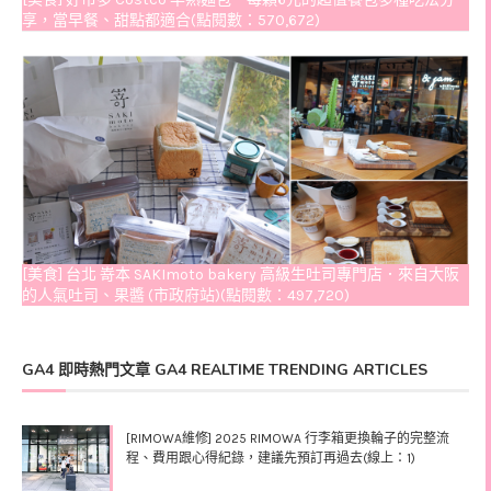
享，當早餐、甜點都適合(點閱數：570,672)
[美食] 台北 嵜本 SAKImoto bakery 高級生吐司專門店．來自大阪
的人氣吐司、果醬 (市政府站)(點閱數：497,720)
GA4 即時熱門文章 GA4 REALTIME TRENDING ARTICLES
[RIMOWA維修] 2025 RIMOWA 行李箱更換輪子的完整流
程、費用跟心得紀錄，建議先預訂再過去(線上：1)