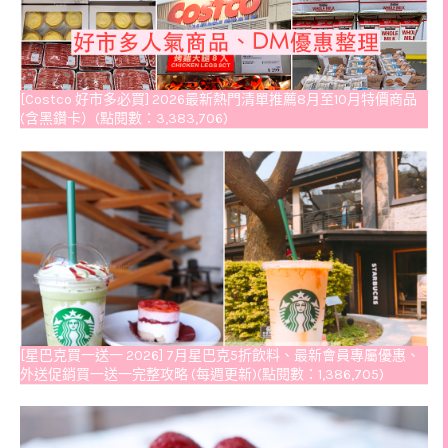
[Costco 好市多必買] 2026最新熱門清單推薦8月至10月特價商品
(含黑鑽卡）(點閱數：3,383,706)
[星巴克買一送一 2026] 7月星巴克5折飲料、最新會員專屬優惠、
外送促銷買一送一完整攻略 (每週更新)(點閱數：1,386,705)