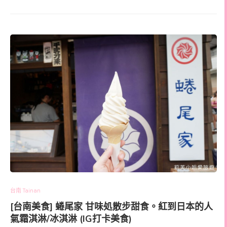
台南 Tainan
[台南美食] 蜷尾家 甘味処散步甜食。紅到日本的人
氣霜淇淋/冰淇淋 (IG打卡美食)