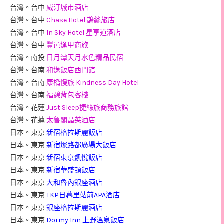
台灣。台中
威汀城市酒店
台灣。台中
Chase Hotel 鵲絲旅店
台灣。台中
In Sky Hotel 星享道酒店
台灣。台中
豐邑逢甲商旅
台灣。南投
日月潭天月水色精品民宿
台灣。台南
和逸飯店西門館
台灣。台南
康橋慢旅 Kindness Day Hotel
台灣。台南
福憩背包客棧
台灣。花蓮
Just Sleep捷絲旅商務旅館
台灣。花蓮
太魯閣晶英酒店
日本。東京
新宿格拉斯麗飯店
日本。東京
新宿燦路都廣場大飯店
日本。東京
新宿東京凱悅飯店
日本。東京
新宿華盛頓飯店
日本。東京
大和魯內銀座酒店
日本。東京
TKP日暮里站前APA酒店
日本。東京
銀座格拉斯麗酒店
日本。東京
Dormy Inn 上野溫泉飯店