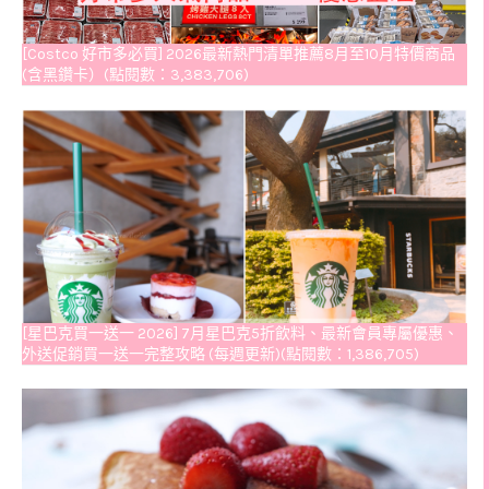
[Costco 好市多必買] 2026最新熱門清單推薦8月至10月特價商品
(含黑鑽卡）(點閱數：3,383,706)
[星巴克買一送一 2026] 7月星巴克5折飲料、最新會員專屬優惠、
外送促銷買一送一完整攻略 (每週更新)(點閱數：1,386,705)