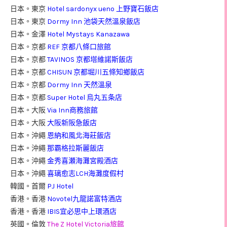
日本。東京
Hotel sardonyx ueno 上野寶石飯店
日本。東京
Dormy Inn 池袋天然溫泉飯店
日本。金澤
Hotel Mystays Kanazawa
日本。京都
REF 京都八條口旅館
日本。京都
TAVINOS 京都塔維諾斯飯店
日本。京都
CHISUN 京都堀川五條知鄉飯店
日本。京都
Dormy Inn 天然溫泉
日本。京都
Super Hotel 烏丸五条店
日本。大阪
Via Inn商務旅館
日本。大阪
大阪新阪急飯店
日本。沖繩
恩納和風北海莊飯店
日本。沖繩
那霸格拉斯麗飯店
日本。沖繩
金秀喜瀬海灘宮殿酒店
日本。沖繩
喜璃愈志LCH海灘度假村
韓國。首爾
PJ Hotel
香港。香港
Novotel九龍諾富特酒店
香港。香港
IBIS宜必思中上環酒店
英國。倫敦
The Z Hotel Victoria旅館