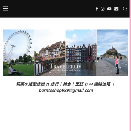
莉芙小姐愛旅遊 ✩ 旅行｜美食｜烹飪 ✩ ✉ 連絡信箱 ｜
borntoshop999@gmail.com