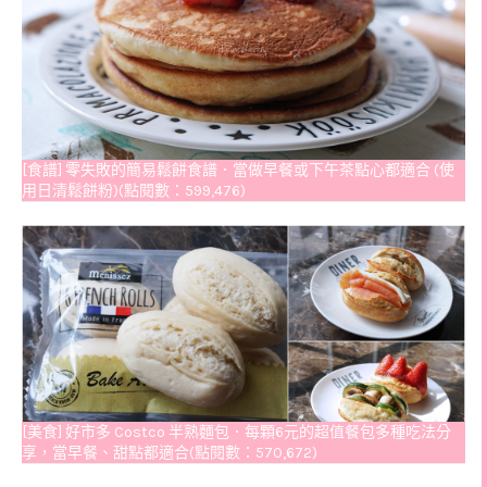
[食譜] 零失敗的簡易鬆餅食譜．當做早餐或下午茶點心都適合 (使
用日清鬆餅粉)(點閱數：599,476)
[美食] 好市多 Costco 半熟麵包．每顆6元的超值餐包多種吃法分
享，當早餐、甜點都適合(點閱數：570,672)