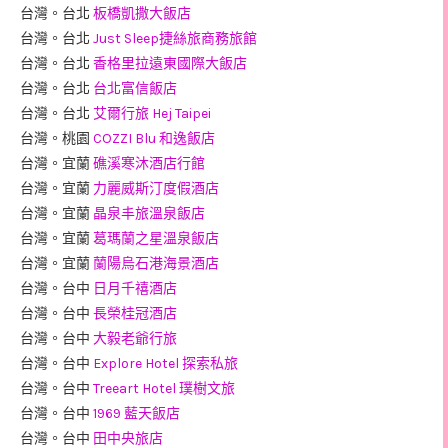
台灣。台北
板橋凱撒大飯店
台灣。台北
Just Sleep捷絲旅商務旅館
台灣。台北
香格里拉遠東國際大飯店
台灣。台北
台北富信飯店
台灣。台北
艾爾行旅 Hej Taipei
台灣。桃園
COZZI Blu 和逸飯店
台灣。宜蘭
礁溪寒沐酒店行館
台灣。宜蘭
力麗威斯汀度假酒店
台灣。宜蘭
晶泉丰旅溫泉飯店
台灣。宜蘭
葛瑪蘭之星溫泉飯店
台灣。宜蘭
蘭陽烏石港海景酒店
台灣。台中
日月千禧酒店
台灣。台中
長榮桂冠酒店
台灣。台中
大毅老爺行旅
台灣。台中
Explore Hotel 探索私旅
台灣。台中
Treeart Hotel 璞樹文旅
台灣。台中
1969 藍天飯店
台灣。台中
田中央旅店