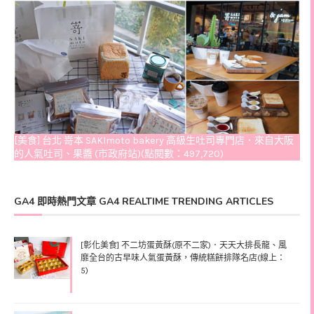
[美食] 台北 嵜本 SAKImoto bakery 高級生吐司專門店．來自大阪
的人氣吐司、果醬 (市政府站)(點閱數：497,720)
GA4 即時熱門文章 GA4 REALTIME TRENDING ARTICLES
[彰化美食] 不二坊蛋黃酥(原不二家)．天天大排長龍、風
靡全台的古早味人氣蛋黃酥，傳統糕餅排隊名店(線上：
5)