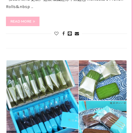
Rolls&nbsp …
READ MORE