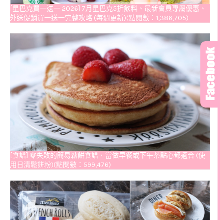
[星巴克買一送一 2026] 7月星巴克5折飲料、最新會員專屬優惠、
外送促銷買一送一完整攻略 (每週更新)(點閱數：1,386,705)
[食譜] 零失敗的簡易鬆餅食譜．當做早餐或下午茶點心都適合 (使
用日清鬆餅粉)(點閱數：599,476)