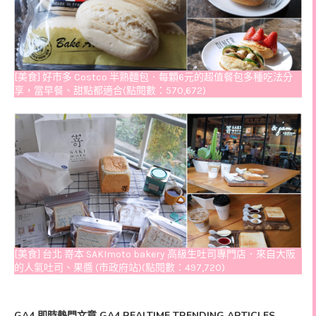
[美食] 好市多 Costco 半熟麵包．每顆6元的超值餐包多種吃法分
享，當早餐、甜點都適合(點閱數：570,672)
[美食] 台北 嵜本 SAKImoto bakery 高級生吐司專門店．來自大阪
的人氣吐司、果醬 (市政府站)(點閱數：497,720)
GA4 即時熱門文章 GA4 REALTIME TRENDING ARTICLES