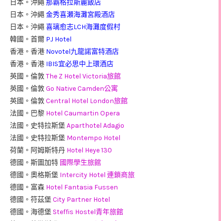
日本。沖繩
那霸格拉斯麗飯店
日本。沖繩
金秀喜瀬海灘宮殿酒店
日本。沖繩
喜璃愈志LCH海灘度假村
韓國。首爾
PJ Hotel
香港。香港
Novotel九龍諾富特酒店
香港。香港
IBIS宜必思中上環酒店
英國。倫敦
The Z Hotel Victoria旅館
英國。倫敦
Go Native Camden公寓
英國。倫敦
Central Hotel London旅館
法國。巴黎
Hotel Caumartin Opera
法國。史特拉斯堡
Aparthotel Adagio
法國。史特拉斯堡
Montempo Hotel
荷蘭。阿姆斯特丹
Hotel Heye 130
德國。斯圖加特
國際學生旅館
德國。奧格斯堡
Intercity Hotel 連鎖商旅
德國。富森
Hotel Fantasia Fussen
德國。符茲堡
City Partner Hotel
德國。海德堡
Steffis Hostel青年旅館