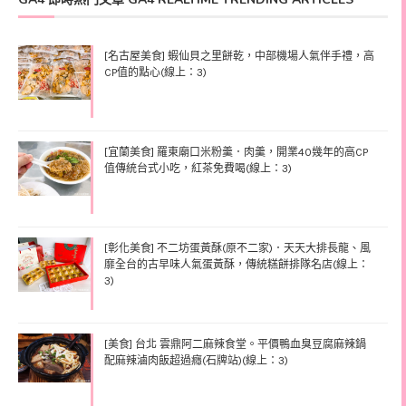
[名古屋美食] 蝦仙貝之里餅乾，中部機場人氣伴手禮，高
CP值的點心(線上：3)
[宜蘭美食] 羅東廟口米粉羹．肉羹，開業40幾年的高CP
值傳統台式小吃，紅茶免費喝(線上：3)
[彰化美食] 不二坊蛋黃酥(原不二家)．天天大排長龍、風
靡全台的古早味人氣蛋黃酥，傳統糕餅排隊名店(線上：
3)
[美食] 台北 雲鼎阿二麻辣食堂。平價鴨血臭豆腐麻辣鍋
配麻辣滷肉飯超過癮(石牌站)(線上：3)