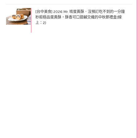
[台中美食] 2026 Mr. 啃蛋黃酥．沒預訂吃不到的一分鐘
秒殺極品蛋黃酥，酥香可口甜鹹交織的中秋節禮盒(線
上：2)