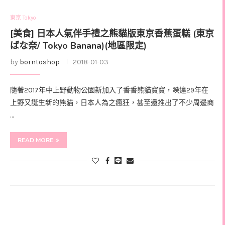
東京 Tokyo
[美食] 日本人氣伴手禮之熊貓版東京香蕉蛋糕 (東京
ばな奈/ Tokyo Banana)(地區限定)
by
borntoshop
2018-01-03
隨著2017年中上野動物公園新加入了香香熊貓寶寶，睽違29年在
上野又誕生新的熊貓，日本人為之瘋狂，甚至還推出了不少周邊商
…
READ MORE