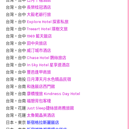
台灣。台中
日月千禧酒店
台灣。台中
長榮桂冠酒店
台灣。台中
大毅老爺行旅
台灣。台中
Explore Hotel 探索私旅
台灣。台中
Treeart Hotel 璞樹文旅
台灣。台中
1969 藍天飯店
台灣。台中
田中央旅店
台灣。台中
威汀城市酒店
台灣。台中
Chase Hotel 鵲絲旅店
台灣。台中
In Sky Hotel 星享道酒店
台灣。台中
豐邑逢甲商旅
台灣。南投
日月潭天月水色精品民宿
台灣。台南
和逸飯店西門館
台灣。台南
康橋慢旅 Kindness Day Hotel
台灣。台南
福憩背包客棧
台灣。花蓮
Just Sleep捷絲旅商務旅館
台灣。花蓮
太魯閣晶英酒店
日本。東京
新宿格拉斯麗飯店