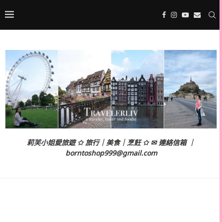
莉芙小姐愛旅遊 ✩ 旅行｜美食｜烹飪 ✩ ✉ 連絡信箱 ｜
borntoshop999@gmail.com