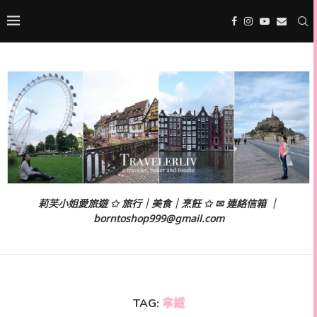
莉芙小姐愛旅遊 ✩ 旅行｜美食｜烹飪 ✩ ✉ 連絡信箱 ｜
borntoshop999@gmail.com
TAG:
拿鐵