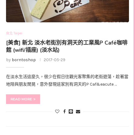
台北 Taipei
[美食] 新北 淡水老街別有洞天的工業風P Café咖啡
館 (wifi/插座) (淡水站)
by
borntoshop
2017-05-29
在淡水生活這麼久，很少在假日往觀光客聚集的老街遊蕩，趁著當
地陪與朋友閒晃，意外發現這家別有洞天的P Caf&eacute …
READ MORE