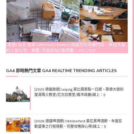
[美食] 台北 嵜本 SAKImoto bakery 高級生吐司專門店．來自大阪
的人氣吐司、果醬 (市政府站)(點閱數：497,720)
GA4 即時熱門文章 GA4 REALTIME TRENDING ARTICLES
[2025 德國旅遊] Leipzig 萊比錫景點一日遊，歌德大道的
聖湯瑪士教堂/尼古拉教堂/舊市政廳(線上：1)
[2026 德國啤酒節] Oktoberfest 慕尼黑啤酒節．年度狂
歡盛事之行程規劃、完整攻略與心得(線上：1)