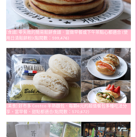
[食譜] 零失敗的簡易鬆餅食譜．當做早餐或下午茶點心都適合 (使
用日清鬆餅粉)(點閱數：599,476)
[美食] 好市多 Costco 半熟麵包．每顆6元的超值餐包多種吃法分
享，當早餐、甜點都適合(點閱數：570,672)