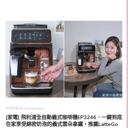
時尚家電 Home Appliances
[家電] 飛利浦全自動義式咖啡機EP3246．一鍵到底
在家享受綿密奶泡的義式雲朵拿鐵，推薦LatteGo