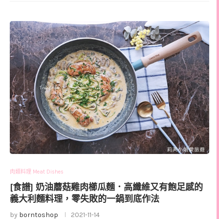
肉類料理 Meat Dishes
[食譜] 奶油蘑菇雞肉櫛瓜麵．高纖維又有飽足感的
義大利麵料理，零失敗的一鍋到底作法
by
borntoshop
2021-11-14