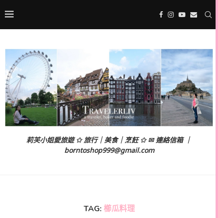
莉芙小姐愛旅遊 ✩ 旅行｜美食｜烹飪 ✩ ✉ 連絡信箱 ｜
borntoshop999@gmail.com
TAG:
櫛瓜料理