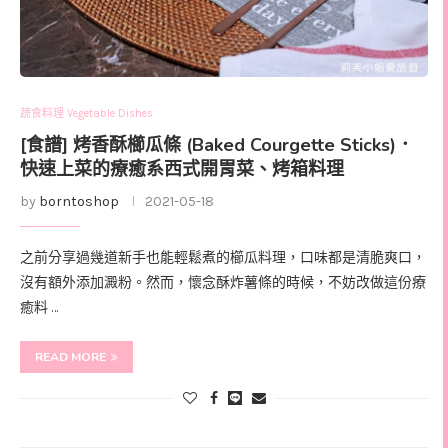
蔬食料理 Vegetable Dishes
[食譜] 烤香酥櫛瓜條 (Baked Courgette Sticks)．
快速上菜的療癒系西式開胃菜、烤箱料理
by
borntoshop
2021-05-18
之前分享過幾道新手也能輕鬆煮的櫛瓜料理，口味都是清脆爽口，
沒有額外添加澱粉。然而，懷念酥炸薯條的時候，不妨改做這份療
癒料 …
READ MORE