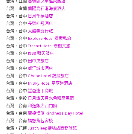
台灣。宜蘭
葛瑪蘭之星溫泉飯店
台灣。宜蘭
蘭陽烏石港海景酒店
台灣。台中
日月千禧酒店
台灣。台中
長榮桂冠酒店
台灣。台中
大毅老爺行旅
台灣。台中
Explore Hotel 探索私旅
台灣。台中
Treeart Hotel 璞樹文旅
台灣。台中
1969 藍天飯店
台灣。台中
田中央旅店
台灣。台中
威汀城市酒店
台灣。台中
Chase Hotel 鵲絲旅店
台灣。台中
In Sky Hotel 星享道酒店
台灣。台中
豐邑逢甲商旅
台灣。南投
日月潭天月水色精品民宿
台灣。台南
和逸飯店西門館
台灣。台南
康橋慢旅 Kindness Day Hotel
台灣。台南
福憩背包客棧
台灣。花蓮
Just Sleep捷絲旅商務旅館