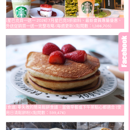
[星巴克買一送一 2026] 7月星巴克5折飲料、最新會員專屬優惠、
外送促銷買一送一完整攻略 (每週更新)(點閱數：1,386,705)
[食譜] 零失敗的簡易鬆餅食譜．當做早餐或下午茶點心都適合 (使
用日清鬆餅粉)(點閱數：599,476)