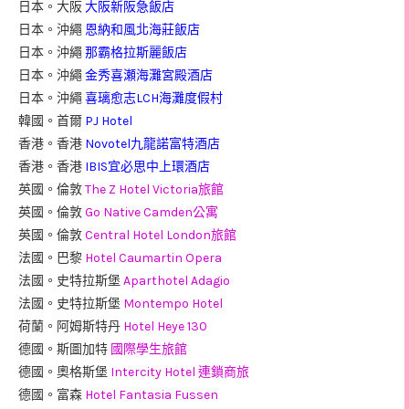
日本。大阪
大阪新阪急飯店
日本。沖繩
恩納和風北海莊飯店
日本。沖繩
那霸格拉斯麗飯店
日本。沖繩
金秀喜瀬海灘宮殿酒店
日本。沖繩
喜璃愈志LCH海灘度假村
韓國。首爾
PJ Hotel
香港。香港
Novotel九龍諾富特酒店
香港。香港
IBIS宜必思中上環酒店
英國。倫敦
The Z Hotel Victoria旅館
英國。倫敦
Go Native Camden公寓
英國。倫敦
Central Hotel London旅館
法國。巴黎
Hotel Caumartin Opera
法國。史特拉斯堡
Aparthotel Adagio
法國。史特拉斯堡
Montempo Hotel
荷蘭。阿姆斯特丹
Hotel Heye 130
德國。斯圖加特
國際學生旅館
德國。奧格斯堡
Intercity Hotel 連鎖商旅
德國。富森
Hotel Fantasia Fussen