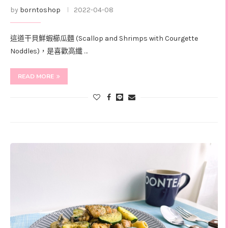
by
borntoshop
2022-04-08
這道干貝鮮蝦櫛瓜麵 (Scallop and Shrimps with Courgette
Noddles)，是喜歡高纖 …
READ MORE