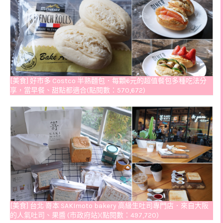
[美食] 好市多 Costco 半熟麵包．每顆6元的超值餐包多種吃法分
享，當早餐、甜點都適合(點閱數：570,672)
[美食] 台北 嵜本 SAKImoto bakery 高級生吐司專門店．來自大阪
的人氣吐司、果醬 (市政府站)(點閱數：497,720)