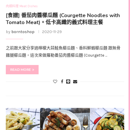
肉類料理 Meat Dishes
[食譜] 番茄肉醬櫛瓜麵 (Courgette Noodles with
Tomato Meat)。低卡高纖的義式料理主餐
by
borntoshop
2020-11-29
之前跟大家分享過檸檬大蒜鮭魚櫛瓜麵、香料鮮蝦櫛瓜麵 跟無骨
雞腿櫛瓜麵，這次來做羅勒番茄肉醬櫛瓜麵 (Courgette …
READ MORE