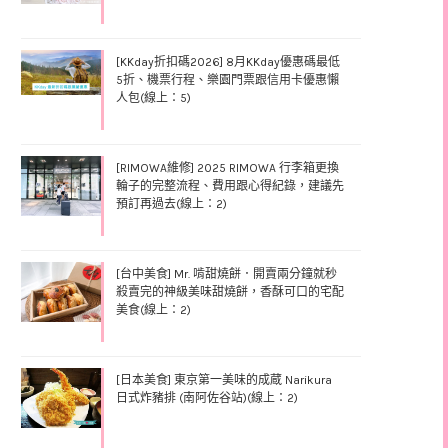
[KKday折扣碼2026] 8月KKday優惠碼最低
5折、機票行程、樂園門票跟信用卡優惠懶
人包(線上：5)
[RIMOWA維修] 2025 RIMOWA 行李箱更換
輪子的完整流程、費用跟心得紀錄，建議先
預訂再過去(線上：2)
[台中美食] Mr. 啃甜燒餅．開賣兩分鐘就秒
殺賣完的神級美味甜燒餅，香酥可口的宅配
美食(線上：2)
[日本美食] 東京第一美味的成蔵 Narikura
日式炸豬排 (南阿佐谷站)(線上：2)