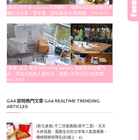
[美食] 好市多 Costco 半熟麵包．每顆6元的超值餐包多
種吃法分享，當早餐、甜點都適合(點閱數：570,672)
[美食] 台北 嵜本 SAKImoto bakery 高級生吐司專門
店．來自大阪的人氣吐司、果醬 (市政府站)(點閱數：
497,720)
GA4 即時熱門文章 GA4 REALTIME TRENDING
ARTICLES
[彰化美食] 不二坊蛋黃酥(原不二家)．天天
大排長龍、風靡全台的古早味人氣蛋黃酥，
傳統糕餅排隊名店(線上：6)