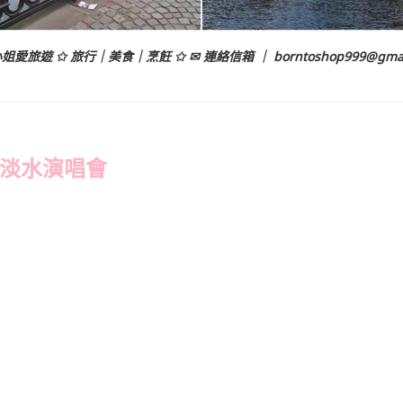
姐愛旅遊 ✩ 旅行｜美食｜烹飪 ✩ ✉ 連絡信箱 ｜
borntoshop999@gma
淡水演唱會