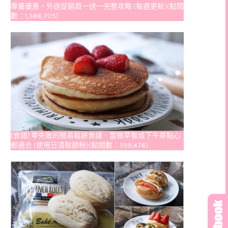
專屬優惠、外送促銷買一送一完整攻略 (每週更新)(點閱
數：1,386,705)
[食譜] 零失敗的簡易鬆餅食譜．當做早餐或下午茶點心
都適合 (使用日清鬆餅粉)(點閱數：599,476)