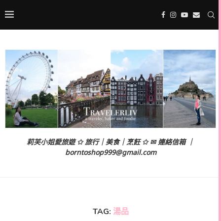
莉芙小姐愛旅遊 ✩ 旅行｜美食｜烹飪 ✩ ✉ 連絡信箱 ｜
borntoshop999@gmail.com
TAG:
湯品