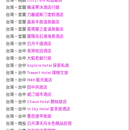
台灣。桃園
COZZI Blu 和逸飯店
台灣。宜蘭
礁溪寒沐酒店行館
台灣。宜蘭
力麗威斯汀度假酒店
台灣。宜蘭
晶泉丰旅溫泉飯店
台灣。宜蘭
葛瑪蘭之星溫泉飯店
台灣。宜蘭
蘭陽烏石港海景酒店
台灣。台中
日月千禧酒店
台灣。台中
長榮桂冠酒店
台灣。台中
大毅老爺行旅
台灣。台中
Explore Hotel 探索私旅
台灣。台中
Treeart Hotel 璞樹文旅
台灣。台中
1969 藍天飯店
台灣。台中
田中央旅店
台灣。台中
威汀城市酒店
台灣。台中
Chase Hotel 鵲絲旅店
台灣。台中
In Sky Hotel 星享道酒店
台灣。台中
豐邑逢甲商旅
台灣。南投
日月潭天月水色精品民宿