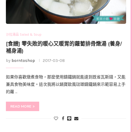
沙拉湯品 Salad & Soup
[食譜] 零失敗的暖心又暖胃的蘿蔔排骨燉湯 (養身/
補身湯)
by
borntoshop
2017-03-08
如果你喜歡燉煮食物，那麼使用鑄鐵鍋就能達到既省瓦斯錢，又能
兼具食物美味度。這次我將以鍋寶歐風琺瑯鑄鐵鍋來示範容易上手
的蘿 …
READ MORE