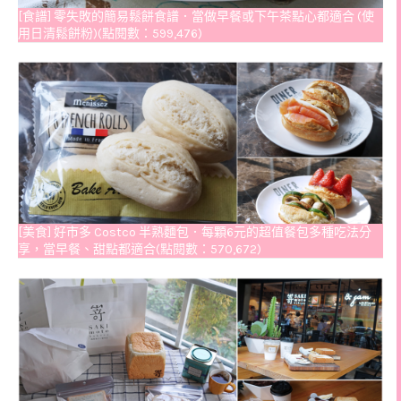
[食譜] 零失敗的簡易鬆餅食譜．當做早餐或下午茶點心都適合 (使
用日清鬆餅粉)(點閱數：599,476)
[美食] 好市多 Costco 半熟麵包．每顆6元的超值餐包多種吃法分
享，當早餐、甜點都適合(點閱數：570,672)