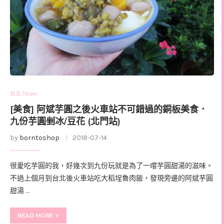
台北 Taipei
[美食] 阿斌芋圓之後火車站不可錯過的銅板美食．
九份芋圓剉冰/豆花 (北門站)
by
borntoshop
2018-07-14
很愛吃芋圓的我，好幾次到九份玩就是為了一嚐芋圓甜湯的滋味。
不過上個月到台北後火車站吃大稻埕魯肉飯，發現旁邊的阿斌芋圓
甜湯 …
READ MORE