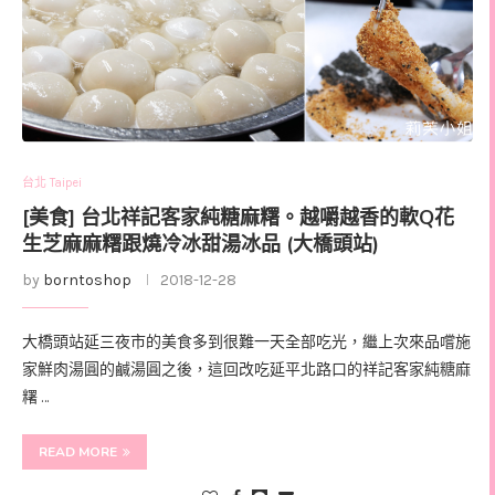
台北 Taipei
[美食] 台北祥記客家純糖麻糬。越嚼越香的軟Q花
生芝麻麻糬跟燒冷冰甜湯冰品 (大橋頭站)
by
borntoshop
2018-12-28
大橋頭站延三夜市的美食多到很難一天全部吃光，繼上次來品嚐施
家鮮肉湯圓的鹹湯圓之後，這回改吃延平北路口的祥記客家純糖麻
糬 …
READ MORE