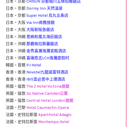
日本。京都
CHISUN 京都堀川五條知鄉飯店
日本。京都
Dormy Inn 天然溫泉
日本。京都
Super Hotel 烏丸五条店
日本。大阪
Via Inn商務旅館
日本。大阪
大阪新阪急飯店
日本。沖繩
恩納和風北海莊飯店
日本。沖繩
那霸格拉斯麗飯店
日本。沖繩
金秀喜瀬海灘宮殿酒店
日本。沖繩
喜璃愈志LCH海灘度假村
韓國。首爾
PJ Hotel
香港。香港
Novotel九龍諾富特酒店
香港。香港
IBIS宜必思中上環酒店
英國。倫敦
The Z Hotel Victoria旅館
英國。倫敦
Go Native Camden公寓
英國。倫敦
Central Hotel London旅館
法國。巴黎
Hotel Caumartin Opera
法國。史特拉斯堡
Aparthotel Adagio
法國。史特拉斯堡
Montempo Hotel