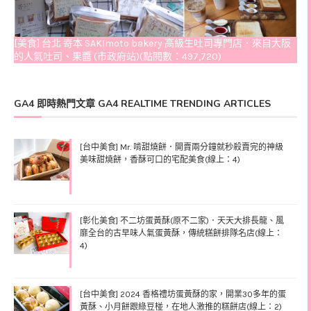
[美食] 台北 嵜本 SAKImoto bakery 高級生吐司專門店．來自大阪
的人氣吐司、果醬 (市政府站)(點閱數：497,720)
GA4 即時熱門文章 GA4 REALTIME TRENDING ARTICLES
[台中美食] Mr. 啃甜燒餅．開賣兩分鐘就秒殺賣完的神級
美味甜燒餅，香酥可口的宅配美食(線上：4)
[彰化美食] 不二坊蛋黃酥(原不二家)．天天大排長龍、風
靡全台的古早味人氣蛋黃酥，傳統糕餅排隊名店(線上：
4)
[台中美食] 2024 香格禮坊蛋黃酥的家，開業30多年的蛋
黃酥、小月餅跟綠豆椪，在地人激推的糕餅店(線上：2)