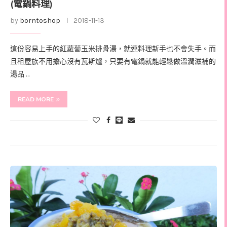
(電鍋料理)
by
borntoshop
2018-11-13
這份容易上手的紅蘿蔔玉米排骨湯，就連料理新手也不會失手。而
且租屋族不用擔心沒有瓦斯爐，只要有電鍋就能輕鬆做溫潤滋補的
湯品 …
READ MORE