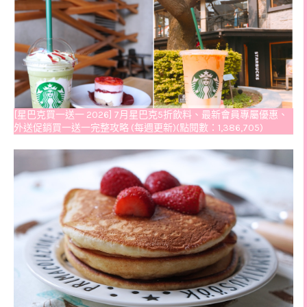
[星巴克買一送一 2026] 7月星巴克5折飲料、最新會員專屬優惠、
外送促銷買一送一完整攻略 (每週更新)(點閱數：1,386,705)