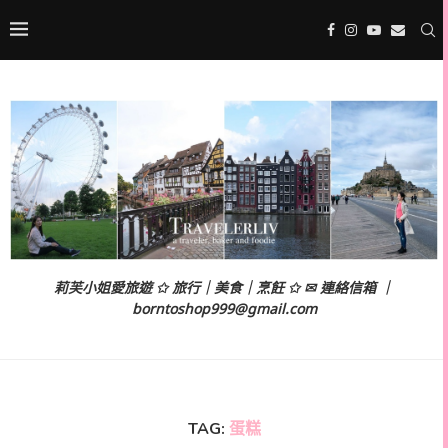
莉芙小姐愛旅遊 ✩ 旅行｜美食｜烹飪 ✩ ✉ 連絡信箱 ｜
borntoshop999@gmail.com
TAG:
蛋糕