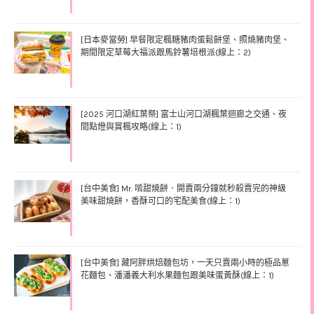
[日本麥當勞] 早餐限定楓糖豬肉蛋鬆餅堡、照燒豬肉堡、
期間限定草莓大福派跟馬鈴薯培根派(線上：2)
[2025 河口湖紅葉祭] 富士山河口湖楓葉迴廊之交通、夜
間點燈與賞楓攻略(線上：1)
[台中美食] Mr. 啃甜燒餅．開賣兩分鐘就秒殺賣完的神級
美味甜燒餅，香酥可口的宅配美食(線上：1)
[台中美食] 藏阿胖烘焙麵包坊，一天只賣兩小時的極品蔥
花麵包、潘潘義大利水果麵包跟美味蛋黃酥(線上：1)