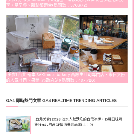
享，當早餐、甜點都適合(點閱數：570,672)
[美食] 台北 嵜本 SAKImoto bakery 高級生吐司專門店．來自大阪
的人氣吐司、果醬 (市政府站)(點閱數：497,720)
GA4 即時熱門文章 GA4 REALTIME TRENDING ARTICLES
[台北美食] 2026 淡水人默默吃的台電冰棒，15種口味每
隻14元起的高CP值消暑冰品(線上：2)