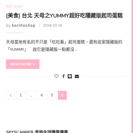
台北 Taipei
[美食] 台北 天母之YUMMY超好吃隱藏版起司蛋糕
by
borntoshop
2014-01-14
天母當地有名的不只是「吃吃看」起司蛋糕，還有這家隱藏版的
「YUMMY」 說它是隱藏版一點都沒 …
READ MORE
1
4
5
...
6
SKYSCANNER 查詢全球機票優惠