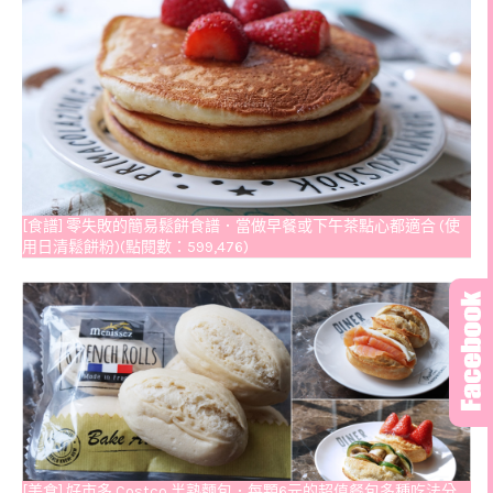
[食譜] 零失敗的簡易鬆餅食譜．當做早餐或下午茶點心都適合 (使
用日清鬆餅粉)(點閱數：599,476)
[美食] 好市多 Costco 半熟麵包．每顆6元的超值餐包多種吃法分