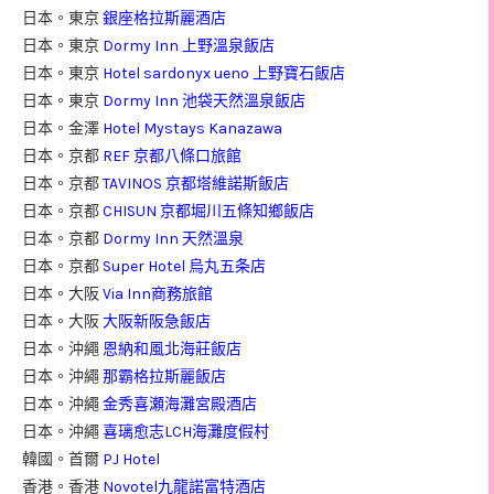
日本。東京
銀座格拉斯麗酒店
日本。東京
Dormy Inn 上野溫泉飯店
日本。東京
Hotel sardonyx ueno 上野寶石飯店
日本。東京
Dormy Inn 池袋天然溫泉飯店
日本。金澤
Hotel Mystays Kanazawa
日本。京都
REF 京都八條口旅館
日本。京都
TAVINOS 京都塔維諾斯飯店
日本。京都
CHISUN 京都堀川五條知鄉飯店
日本。京都
Dormy Inn 天然溫泉
日本。京都
Super Hotel 烏丸五条店
日本。大阪
Via Inn商務旅館
日本。大阪
大阪新阪急飯店
日本。沖繩
恩納和風北海莊飯店
日本。沖繩
那霸格拉斯麗飯店
日本。沖繩
金秀喜瀬海灘宮殿酒店
日本。沖繩
喜璃愈志LCH海灘度假村
韓國。首爾
PJ Hotel
香港。香港
Novotel九龍諾富特酒店