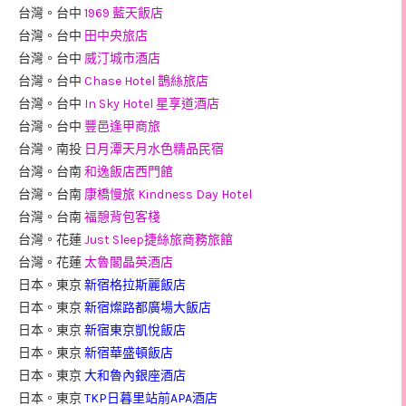
台灣。台中
1969 藍天飯店
台灣。台中
田中央旅店
台灣。台中
威汀城市酒店
台灣。台中
Chase Hotel 鵲絲旅店
台灣。台中
In Sky Hotel 星享道酒店
台灣。台中
豐邑逢甲商旅
台灣。南投
日月潭天月水色精品民宿
台灣。台南
和逸飯店西門館
台灣。台南
康橋慢旅 Kindness Day Hotel
台灣。台南
福憩背包客棧
台灣。花蓮
Just Sleep捷絲旅商務旅館
台灣。花蓮
太魯閣晶英酒店
日本。東京
新宿格拉斯麗飯店
日本。東京
新宿燦路都廣場大飯店
日本。東京
新宿東京凱悅飯店
日本。東京
新宿華盛頓飯店
日本。東京
大和魯內銀座酒店
日本。東京
TKP日暮里站前APA酒店