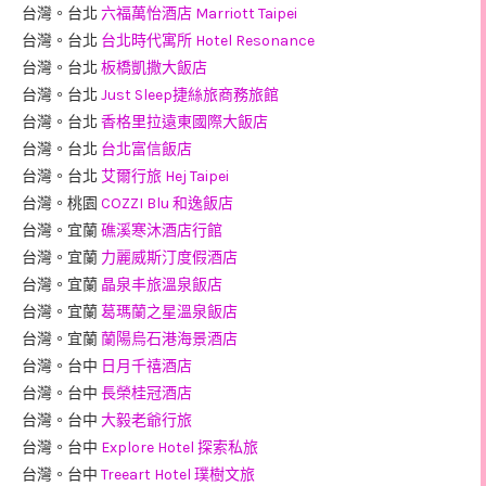
台灣。台北
六福萬怡酒店 Marriott Taipei
台灣。台北
台北時代寓所 Hotel Resonance
台灣。台北
板橋凱撒大飯店
台灣。台北
Just Sleep捷絲旅商務旅館
台灣。台北
香格里拉遠東國際大飯店
台灣。台北
台北富信飯店
台灣。台北
艾爾行旅 Hej Taipei
台灣。桃園
COZZI Blu 和逸飯店
台灣。宜蘭
礁溪寒沐酒店行館
台灣。宜蘭
力麗威斯汀度假酒店
台灣。宜蘭
晶泉丰旅溫泉飯店
台灣。宜蘭
葛瑪蘭之星溫泉飯店
台灣。宜蘭
蘭陽烏石港海景酒店
台灣。台中
日月千禧酒店
台灣。台中
長榮桂冠酒店
台灣。台中
大毅老爺行旅
台灣。台中
Explore Hotel 探索私旅
台灣。台中
Treeart Hotel 璞樹文旅