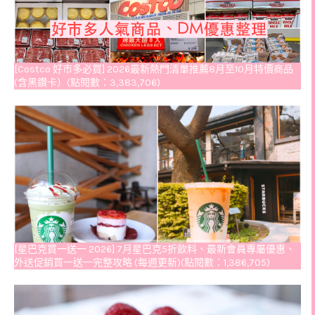
[Costco 好市多必買] 2026最新熱門清單推薦8月至10月特價商品
(含黑鑽卡）(點閱數：3,383,706)
[星巴克買一送一 2026] 7月星巴克5折飲料、最新會員專屬優惠、
外送促銷買一送一完整攻略 (每週更新)(點閱數：1,386,705)