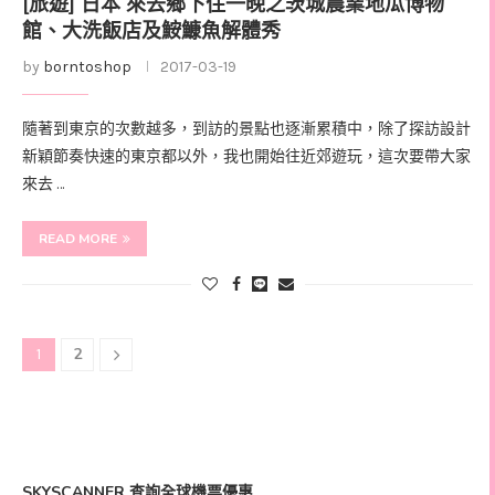
[旅遊] 日本 來去鄉下住一晚之茨城農業地瓜博物
館、大洗飯店及鮟鱇魚解體秀
by
borntoshop
2017-03-19
隨著到東京的次數越多，到訪的景點也逐漸累積中，除了探訪設計
新穎節奏快速的東京都以外，我也開始往近郊遊玩，這次要帶大家
來去 …
READ MORE
2
1
SKYSCANNER 查詢全球機票優惠