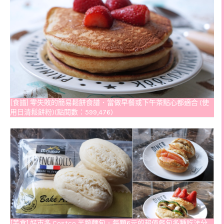
[食譜] 零失敗的簡易鬆餅食譜．當做早餐或下午茶點心都適合 (使
用日清鬆餅粉)(點閱數：599,476)
[美食] 好市多 Costco 半熟麵包．每顆6元的超值餐包多種吃法分