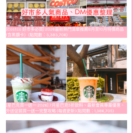
[Costco 好市多必買] 2026最新熱門清單推薦8月至10月特價商品
(含黑鑽卡）(點閱數：3,383,706)
[星巴克買一送一 2026] 7月星巴克5折飲料、最新會員專屬優惠、
外送促銷買一送一完整攻略 (每週更新)(點閱數：1,386,705)