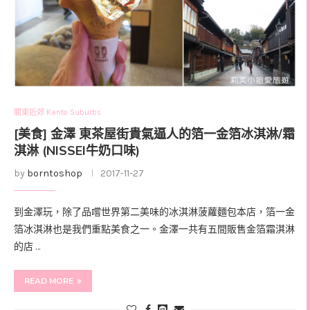
關東近郊 Kanto Suburbs
[美食] 金澤 東茶屋街貴氣逼人的箔一金箔冰淇淋/霜
淇淋 (NISSEI牛奶口味)
by
borntoshop
2017-11-27
到金澤玩，除了品嚐世界第二美味的冰淇淋菠蘿麵包本店，箔一金
箔冰淇淋也是我們重點美食之一。金澤一共有五間販售金箔霜淇淋
的店 …
READ MORE