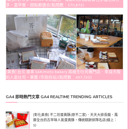
享，當早餐、甜點都適合(點閱數：570,672)
[美食] 台北 嵜本 SAKImoto bakery 高級生吐司專門店．來自大阪
的人氣吐司、果醬 (市政府站)(點閱數：497,720)
GA4 即時熱門文章 GA4 REALTIME TRENDING ARTICLES
[彰化美食] 不二坊蛋黃酥(原不二家)．天天大排長龍、風
靡全台的古早味人氣蛋黃酥，傳統糕餅排隊名店(線上：
5)