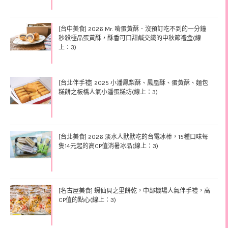
[台中美食] 2026 Mr. 啃蛋黃酥．沒預訂吃不到的一分鐘
秒殺極品蛋黃酥，酥香可口甜鹹交織的中秋節禮盒(線
上：3)
[台北伴手禮] 2025 小潘鳳梨酥、鳳凰酥、蛋黃酥、麵包
糕餅之板橋人氣小潘蛋糕坊(線上：3)
[台北美食] 2026 淡水人默默吃的台電冰棒，15種口味每
隻14元起的高CP值消暑冰品(線上：3)
[名古屋美食] 蝦仙貝之里餅乾，中部機場人氣伴手禮，高
CP值的點心(線上：3)