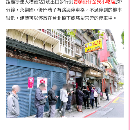
距離捷運大橋頭站1號出口步行到
賣麵炎仔金泉小吃店
約7
分鐘，永樂國小後門巷子有路邊停車格，不過停到的機率
很低，建議可以停放在台北橋下或慈聖宮旁的停車場。