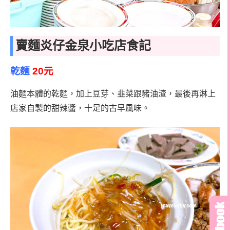
賣麵炎仔金泉小吃店食記
乾麵
20元
油麵本體的乾麵，加上豆芽、韭菜跟豬油渣，最後再淋上
店家自製的甜辣醬，十足的古早風味。