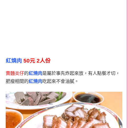
紅燒肉
50元 2人份
賣麵炎仔
的
紅燒肉
是屬於事先炸起來放，有人點餐才切，
肥瘦相間的
紅燒肉
吃起來不會油膩。