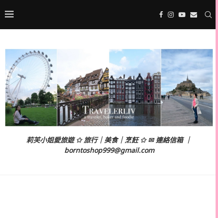
莉芙小姐愛旅遊 ✩ 旅行｜美食｜烹飪 ✩ ✉ 連絡信箱 ｜
borntoshop999@gmail.com