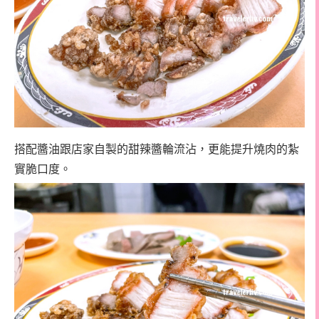
搭配醬油跟店家自製的甜辣醬輪流沾，更能提升燒肉的紮
實脆口度。