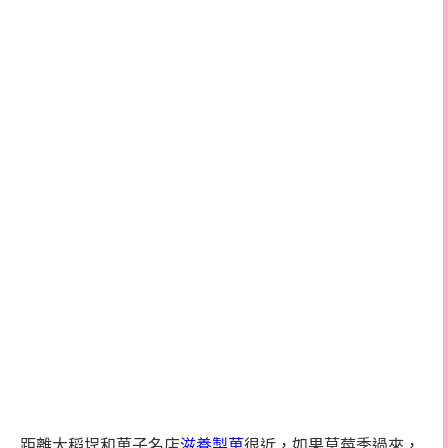
距離大稻埕和菓子名店
滋養製菓
很近，如果草莓季過來，