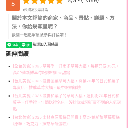
5/5 - (1 vote)
5
1位網友投票評論
關於本文評論的商家、商品、景點、議題、方
法，你給幾顆星呢？
歡迎一起點擊星號參與評論唷！
按讚加入粉絲團
延伸閱讀
[全台美食] 2025 草莓季．好市多草莓大福，每顆只要33元，
高CP值新鮮草莓跟綿密紅豆甜點
[台北美食] 2026 滋養製菓草莓大福，開業70年的日式和菓子
專賣店，推薦草莓大福、最中跟銅鑼燒
[台北美食] 2026 滋養和菓子的草莓大福，迪化街70年日式和
菓子、伴手禮、年節送禮名店，沒排隊或預訂買不到的人氣甜
點
[台北美食] 2025 士林宣原蛋糕已開賣！高CP值新鮮草莓蛋糕
(原味、巧克力、抹茶草莓蛋糕）