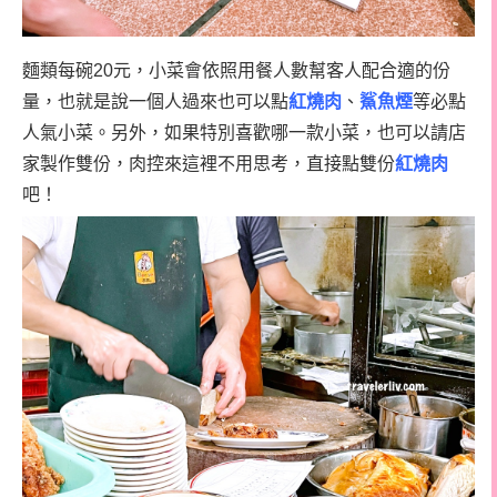
麵類每碗20元，小菜會依照用餐人數幫客人配合適的份
量，也就是說一個人過來也可以點
紅燒肉
、
鯊魚煙
等必點
人氣小菜。
另外，如果特別喜歡哪一款小菜，也可以請店
家製作雙份，肉控來這裡不用思考，直接點雙份
紅燒肉
吧！