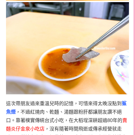
這次帶朋友過來重溫兒時的記憶，可惜來得太晚沒點到
鯊
魚煙
，不過紅燒肉、乾麵、湯麵跟粉肝都讓朋友讚不絕
口。靠著樸實傳統台式小吃，在大稻埕深耕超過80年的
賣
麵炎仔金泉小吃店
，沒有隨著時間飛逝或傳承經營就走