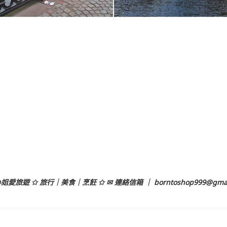
姐愛旅遊 ✩ 旅行｜美食｜烹飪 ✩ ✉ 連絡信箱 ｜
borntoshop999@gma