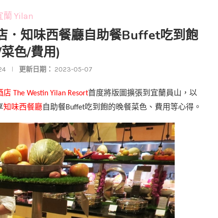
蘭 Yilan
店．知味西餐廳自助餐Buffet吃到飽
/菜色/費用)
24
更新日期：
2023-05-07
酒店
首度將版圖擴張到宜蘭員山，以
The Westin Yilan Resort
享
知味西餐廳
自助餐
吃到飽的晚餐菜色、費用等心得。
Buffet