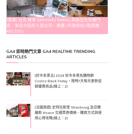
[美食] 台北 嵜本 SAKImoto bakery 高級生吐司專門
店．來自大阪的人氣吐司、果醬 (市政府站)(點閱數：
497,720)
GA4 即時熱門文章 GA4 REALTIME TRENDING
ARTICLES
[好市多黑五] 2024 好市多黑色購物節
Costco Black Friday，限時7天每天更新促
銷優惠商品(線上：2)
[法國旅遊] 史特拉斯堡 Strasbourg 及亞爾
薩斯 Alsace 交通票券價格、購買方式與使
用心得攻略(線上：2)