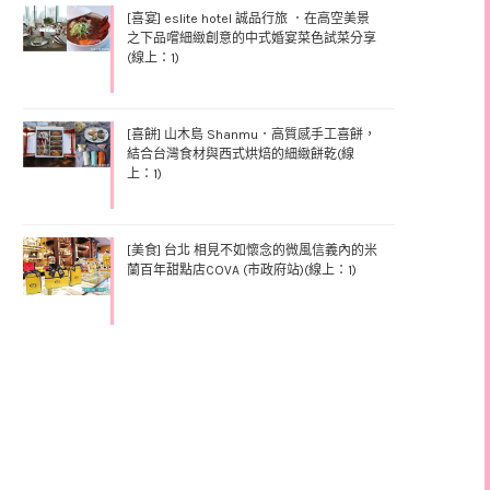
[喜宴] eslite hotel 誠品行旅 ．在高空美景
之下品嚐細緻創意的中式婚宴菜色試菜分享
(線上：1)
[喜餅] 山木島 Shanmu．高質感手工喜餅，
結合台灣食材與西式烘焙的細緻餅乾(線
上：1)
[美食] 台北 相見不如懷念的微風信義內的米
蘭百年甜點店COVA (市政府站)(線上：1)