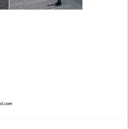
il.com