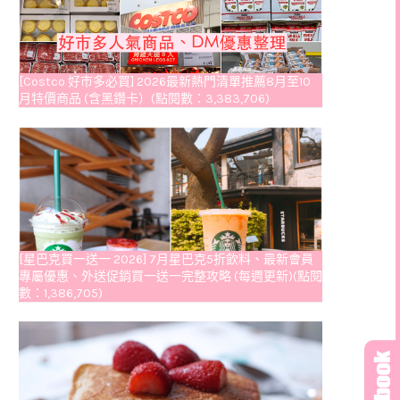
[Costco 好市多必買] 2026最新熱門清單推薦8月至10
月特價商品 (含黑鑽卡）(點閱數：3,383,706)
[星巴克買一送一 2026] 7月星巴克5折飲料、最新會員
專屬優惠、外送促銷買一送一完整攻略 (每週更新)(點閱
數：1,386,705)