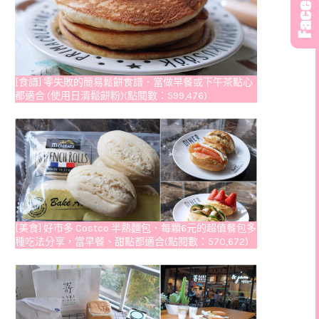
[食譜] 零失敗的簡易鬆餅食譜．當做早餐或下午茶點心
都適合 (使用日清鬆餅粉)(點閱數：599,476)
[美食] 好市多 Costco 半熟麵包．每顆6元的超值餐包多
種吃法分享，當早餐、甜點都適合(點閱數：570,672)