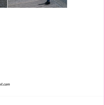
il.com