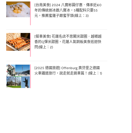
[台南美食] 2024 八寶彬圓仔惠．傳承近60
年的傳統剉冰跟八寶冰，5種配料只要55
元，推薦蜜蓮子跟蜜芋頭(線上：3)
[餐車美食] 花蓮名店不思閣米甜圈．越嚼越
香的Q彈米甜圈，花蓮人氣銅板美食巡迴快
閃(線上：2)
[2025 德國旅遊] Offenburg 奧芬堡之德國
火車鐵道旅行，說走就走跳車篇！(線上：1)