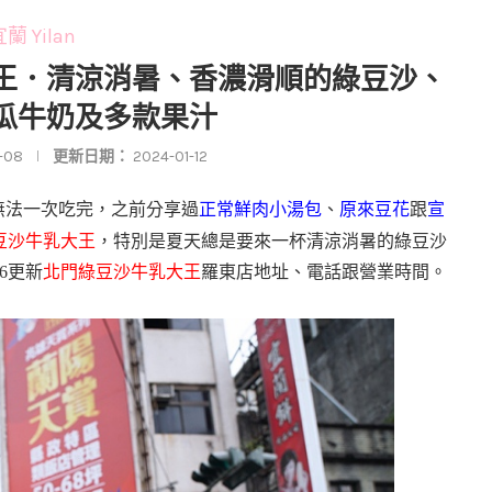
蘭 Yilan
大王．清涼消暑、香濃滑順的綠豆沙、
瓜牛奶及多款果汁
-08
更新日期：
2024-01-12
無法一次吃完，之前分享過
正常鮮肉小湯包
、
原來豆花
跟
宣
豆沙牛乳大王
，特別是夏天總是要來一杯清涼消暑的綠豆沙
6更新
北門綠豆沙牛乳大王
羅東店地址、電話跟營業時間。