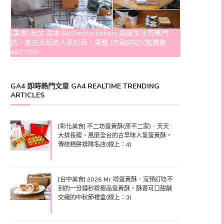
[美食] 台北 嵜本 SAKImoto bakery 高級生吐司專門
店．來自大阪的人氣吐司、果醬 (市政府站)(點閱數：
497,720)
GA4 即時熱門文章 GA4 REALTIME TRENDING
ARTICLES
[彰化美食] 不二坊蛋黃酥(原不二家)．天天
大排長龍、風靡全台的古早味人氣蛋黃酥，
傳統糕餅排隊名店(線上：4)
[台中美食] 2026 Mr. 啃蛋黃酥．沒預訂吃不
到的一分鐘秒殺極品蛋黃酥，酥香可口甜鹹
交織的中秋節禮盒(線上：3)