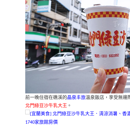
前一晚住宿在礁溪的
晶泉丰旅
溫泉飯店，享受無邊
北門綠豆沙牛乳大王
。
家旅館房價
1740