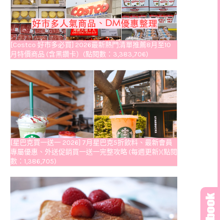
[Costco 好市多必買] 2026最新熱門清單推薦8月至10
月特價商品 (含黑鑽卡）(點閱數：3,383,706)
[星巴克買一送一 2026] 7月星巴克5折飲料、最新會員
專屬優惠、外送促銷買一送一完整攻略 (每週更新)(點閱
數：1,386,705)