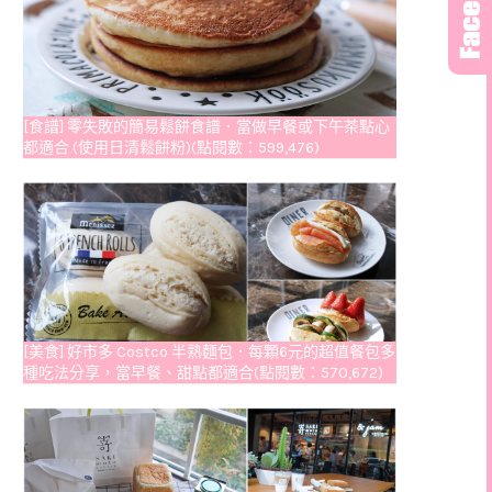
[食譜] 零失敗的簡易鬆餅食譜．當做早餐或下午茶點心
都適合 (使用日清鬆餅粉)(點閱數：599,476)
[美食] 好市多 Costco 半熟麵包．每顆6元的超值餐包多
種吃法分享，當早餐、甜點都適合(點閱數：570,672)