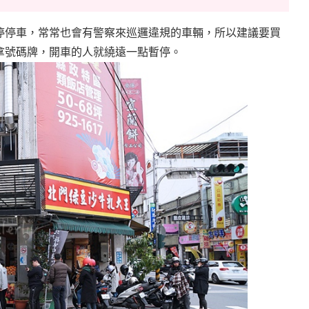
停停車，常常也會有警察來巡邏違規的車輛，所以建議要買
拿號碼牌，開車的人就繞遠一點暫停。