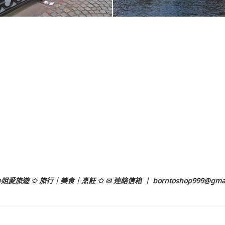
姐愛旅遊 ✩ 旅行｜美食｜烹飪 ✩ ✉ 連絡信箱 ｜
borntoshop999@gma