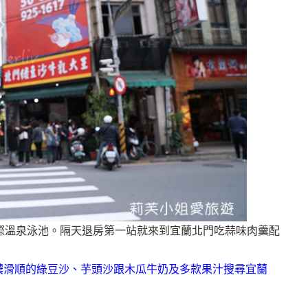
際溫泉泳池。隔天退房第一站就來到宜蘭北門吃蒜味肉羹配
搜尋宜蘭