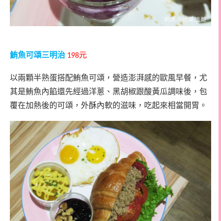
鮪魚可頌三明治
元
198
以兩顆半熟蛋搭配鮪魚可頌，營造澎湃感的歐風早餐，尤
其是鮪魚內餡還先經過洋蔥、黑胡椒跟酸黃瓜調味後
，包
覆在加熱後的可頌，外酥內軟的滋味，吃起來相當開胃。