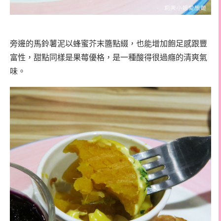
旁邊的馬鈴薯泥以蜂蜜芥末醬點綴，也能增加飽足感跟豐
富性，甜點同樣是果莓優格，是一種酸得很過癮的清爽氣
味。