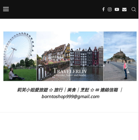
莉芙小姐愛旅遊 ✩ 旅行｜美食｜烹飪 ✩ ✉ 連絡信箱 ｜
borntoshop999@gmail.com