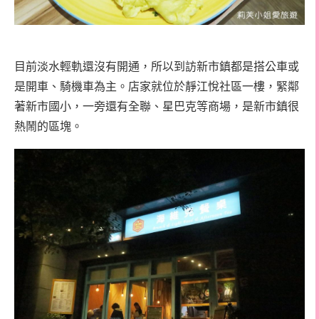
目前淡水輕軌還沒有開通，所以到訪新市鎮都是搭公車或
是開車、騎機車為主。店家就位於靜江悅社區一樓，緊鄰
著新市國小，一旁還有全聯、星巴克等商場，是新市鎮很
熱鬧的區塊。