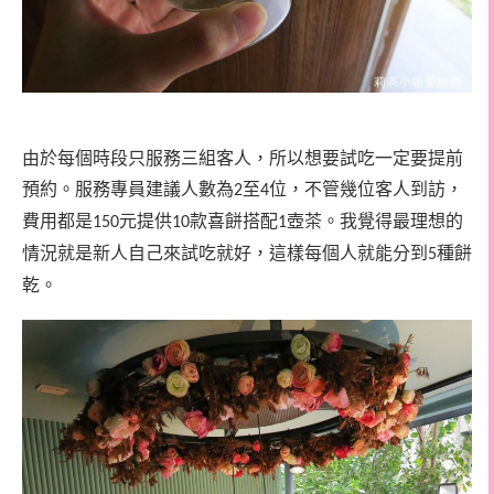
由於每個時段只服務三組客人，所以想要試吃一定要提前
預約。服務專員建議人數為
至
位，不管幾位客人到訪，
2
4
費用都是
元提供
款喜餅搭配
壺茶。我覺得最理想的
150
10
1
情況就是新人自己來試吃就好，這樣每個人就能分到
種餅
5
乾。