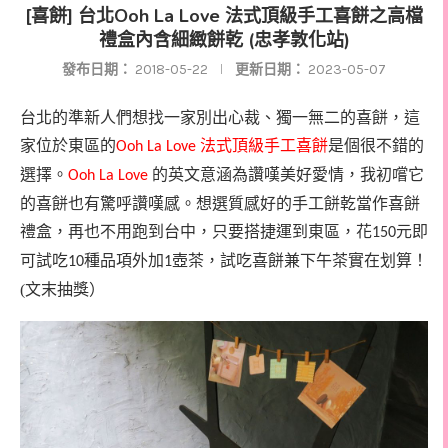
[喜餅] 台北Ooh La Love 法式頂級手工喜餅之高檔
禮盒內含細緻餅乾 (忠孝敦化站)
發布日期：
2018-05-22
更新日期：
2023-05-07
台北的準新人們想找一家別出心裁、獨一無二的喜餅，這
家位於東區的
法式頂級手工喜餅
是個很不錯的
Ooh La Love
選擇。
的英文意涵為讚嘆美好愛情，我初嚐它
Ooh La Love
的喜餅也有驚呼讚嘆感。想選質感好的手工餅乾當作喜餅
禮盒，再也不用跑到台中，只要搭捷運到東區，花
元即
150
可試吃
種品項外加
壺茶，試吃喜餅兼下午茶實在划算！
10
1
(文末抽獎）