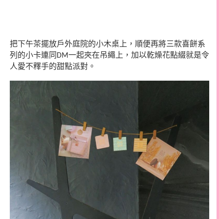
把下午茶擺放戶外庭院的小木桌上，順便再將三款喜餅系
列的小卡連同
一起夾在吊繩上，加以乾燥花點綴就是令
DM
人愛不釋手的甜點派對。