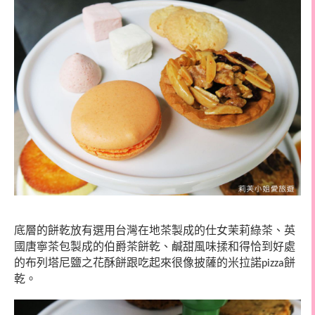
底層的餅乾放有選用台灣在地茶製成的仕女茉莉綠茶、英
國唐寧茶包製成的伯爵茶餅乾、鹹甜風味揉和得恰到好處
的布列塔尼鹽之花酥餅跟吃起來很像披薩的米拉諾
餅
pizza
乾。