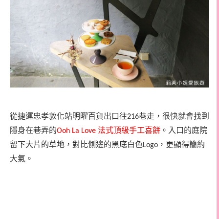
從捷運忠孝敦化站明曜百貨出口往
巷走，很快就會找到
216
隱身在巷弄的
法式頂級手工喜餅
。入口的庭院
Ooh La Love
留下大片的草地，對比側邊的黑底白色
，更顯得簡約
Logo
大氣。