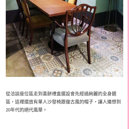
從洽談座位區走到喜餅禮盒擺設會先經過絢麗的全身鏡
區，這裡還放有單人沙發椅跟復古風的帽子，讓人連想到
年代的絕代風華。
20