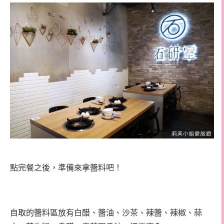
點完餐之後，準備來拿醬料吧！
自取的醬料區放有白醋、醬油、沙茶、辣醬、辣椒、蒜