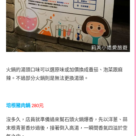
火鍋的湯頭口味可以選原味或加價換成番茄、泡菜跟麻
辣。不過部分火鍋則是無法更換湯頭。
培根豬肉鍋
元
280
沒多久，店員就準備過來幫石頭火鍋爆香，先以洋蔥、蒜
末根青蔥香炒過後，接著倒入高湯，一瞬間香氣四溢於空