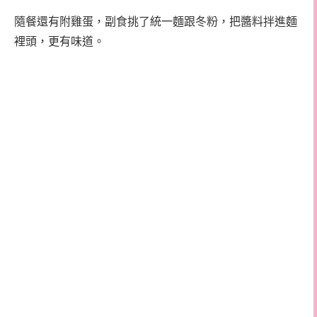
隨餐還有附雞蛋，副食挑了
統一麵跟冬粉，把醬料拌進麵
裡頭，更有味道。