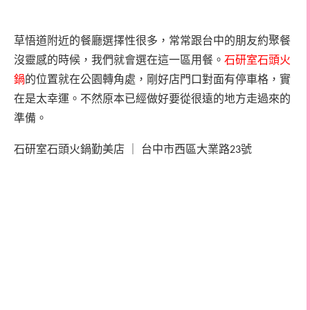
草悟道附近的餐廳選擇性很多，常常跟台中的朋友約聚餐
沒靈感的時候，我們就會選在這一區用餐。
石研室石頭火
鍋
的位置就在公園轉角處，剛好店門口對面有停車格，實
在是太幸運。不然原本已經做好要從很遠的地方走過來的
準備。
石研室石頭火鍋
勤美店
｜
台中市西區大業路
號
23