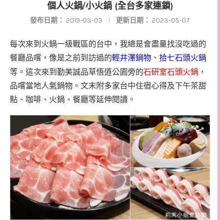
個人火鍋/小火鍋 (全台多家連鎖)
發布日期：
2019-03-03
更新日期：
2023-05-07
每次來到火鍋一級戰區的台中，我總是會盡量找沒吃過的
餐廳品嚐，像是之前到訪過的
輕井澤鍋物
、
拾七石頭火鍋
等。這次來到勤美誠品草悟道公園旁的
石研室石頭火鍋
，
品嚐當地人氣鍋物。文末附多家台中住宿心得及下午茶甜
點、咖啡、火鍋、餐廳等延伸閱讀。