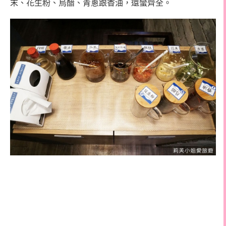
末、花生粉、烏醋、青蔥跟香油，還蠻齊全。