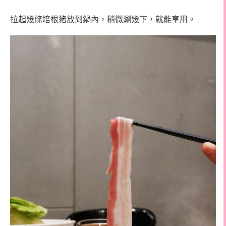
拉起幾條培根豬放到鍋內，稍微涮幾下，就能享用。