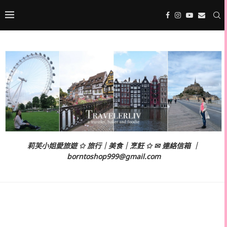
莉芙小姐愛旅遊 ✩ 旅行｜美食｜烹飪 ✩ ✉ 連絡信箱 ｜
borntoshop999@gmail.com