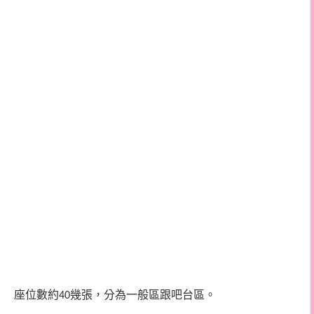
座位數約
幾張，分為一般區跟吧台區。
40