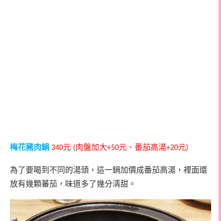
梅花豬肉鍋
元
肉盤加大
元、番茄高湯
元
340
(
+50
+20
)
為了要喝到不同的湯頭，這一鍋加價成番茄高湯，裡面還
放有幾顆蕃茄，味道多了幾分清甜。