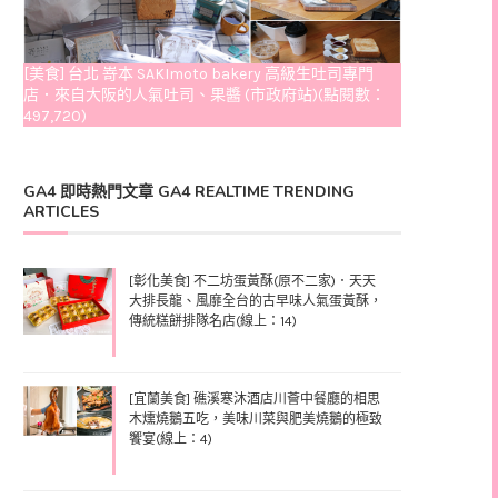
[美食] 台北 嵜本 SAKImoto bakery 高級生吐司專門
店．來自大阪的人氣吐司、果醬 (市政府站)(點閱數：
497,720)
GA4 即時熱門文章 GA4 REALTIME TRENDING
ARTICLES
[彰化美食] 不二坊蛋黃酥(原不二家)．天天
大排長龍、風靡全台的古早味人氣蛋黃酥，
傳統糕餅排隊名店(線上：14)
[宜蘭美食] 礁溪寒沐酒店川薈中餐廳的相思
木燻燒鵝五吃，美味川菜與肥美燒鵝的極致
饗宴(線上：4)