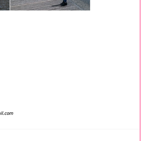
il.com