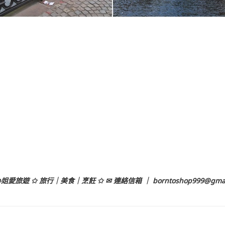
姐愛旅遊 ✩ 旅行｜美食｜烹飪 ✩ ✉ 連絡信箱 ｜
borntoshop999@gma