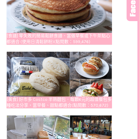
[食譜] 零失敗的簡易鬆餅食譜．當做早餐或下午茶點心
都適合 (使用日清鬆餅粉)(點閱數：599,476)
[美食] 好市多 Costco 半熟麵包．每顆6元的超值餐包多
種吃法分享，當早餐、甜點都適合(點閱數：570,672)