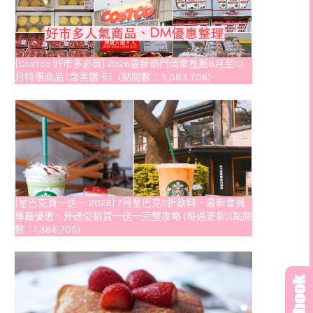
[Costco 好市多必買] 2026最新熱門清單推薦8月至10
月特價商品 (含黑鑽卡）(點閱數：3,383,706)
[星巴克買一送一 2026] 7月星巴克5折飲料、最新會員
專屬優惠、外送促銷買一送一完整攻略 (每週更新)(點閱
數：1,386,705)