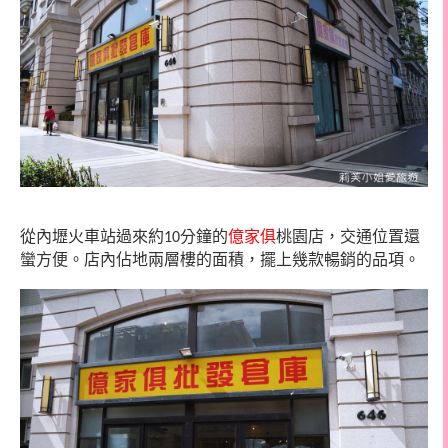
從內壢火車站過來約
分鐘的
億家俱
桃園店，交通位置還
10
蠻方便。店內佔地兩層樓的面積，擺上幾款暢銷的品項。