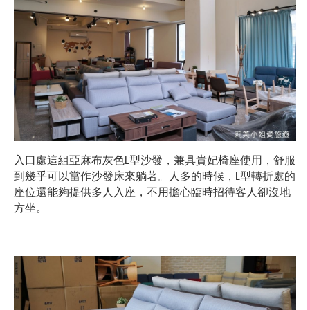
入口處這組亞麻布灰色
型沙發，兼具貴妃椅座使用，舒服
L
到幾乎可以當作沙發床來躺著。人多的時候，
型轉折處的
L
座位還能夠提供多人入座，不用擔心臨時招待客人卻沒地
方坐。