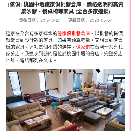
[傢俱] 桃園中壢億家俱批發倉庫．價格透明的高質
感沙發、餐桌椅等家具 (全台多家連鎖)
發布日期：
2019-10-27
更新日期：
2023-05-07
這家在全台有多家連鎖的
億家俱批發倉庫
，以批發的售價
就能買到設計款的家具，如果有預算考量，又想買到有質
感的家具，這裡是個不錯的選擇。
億家俱
在台灣一共有
11
家分店，我這次到訪的是位於桃園中壢的分店，完整分店
地址、電話都列在文末。