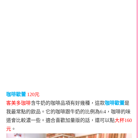
咖啡歐蕾
120
元
客美多珈啡
含牛奶的咖啡品項有好幾種，這款
咖啡歐蕾
是
我最常點的飲品。它的咖啡跟牛奶的比例為
6:4
，咖啡的味
道會比較濃一些。適合喜歡加量版的話，還可以點
大杯
160
元
。