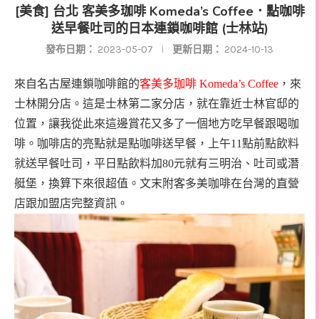
[美食] 台北 客美多珈啡 Komeda’s Coffee．點咖啡
送早餐吐司的日本連鎖咖啡館 (士林站)
發布日期：
2023-05-07
更新日期：
2024-10-13
來自名古屋連鎖咖啡館的
客美多珈啡
Komeda’s Coffee
，來
士林開分店。這是士林第二家分店，就在靠近士林官邸的
位置，讓我從此來這邊賞花又多了一個地方吃早餐跟喝咖
啡。咖啡店的亮點就是點咖啡送早餐，上午
11
點前點飲料
就送早餐吐司，平日點飲料加
80
元就有三明治、吐司或潛
艇堡，換算下來很超值。文末附客多美咖啡在台灣的直營
店跟加盟店完整資訊。