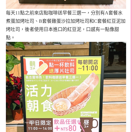
每天
11
點之前來店點咖啡送早餐三選一，分別有
A
套餐水
煮蛋加烤吐司、
B
套餐雞蛋沙拉加烤吐司和
C
套餐紅豆泥加
烤吐司，後者使用日本進口的紅豆泥，口感有一點像甜
點。