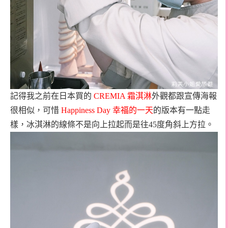
記得我之前在日本買的
CREMIA
霜淇淋
外觀都跟宣傳海報
很相似，可惜
Happiness Day
幸福的一天
的版本有一點走
樣，冰淇淋的線條不是向上拉起而是往
45
度角斜上方拉。