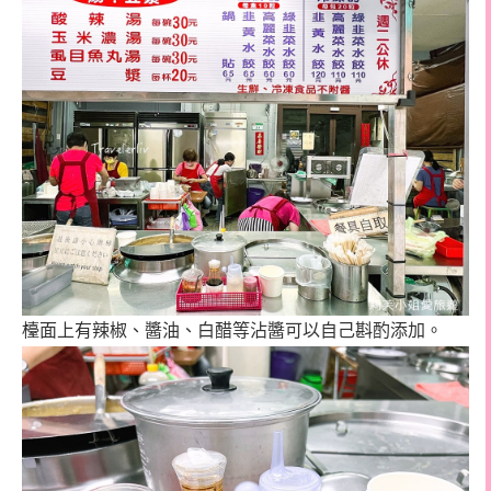
檯面上有辣椒、醬油、白醋等沾醬可以自己斟酌添加。