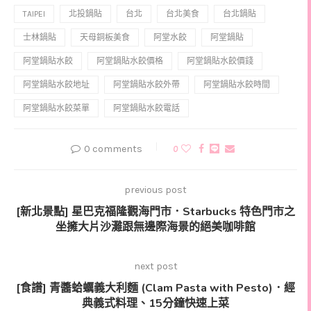
TAIPEI
北投鍋貼
台北
台北美食
台北鍋貼
士林鍋貼
天母銅板美食
阿堂水餃
阿堂鍋貼
阿堂鍋貼水餃
阿堂鍋貼水餃價格
阿堂鍋貼水餃價錢
阿堂鍋貼水餃地址
阿堂鍋貼水餃外帶
阿堂鍋貼水餃時間
阿堂鍋貼水餃菜單
阿堂鍋貼水餃電話
0 comments
0
previous post
[新北景點] 星巴克福隆觀海門市．Starbucks 特色門市之
坐擁大片沙灘跟無邊際海景的絕美咖啡館
next post
[食譜] 青醬蛤蠣義大利麵 (Clam Pasta with Pesto)．經
典義式料理、15分鐘快速上菜