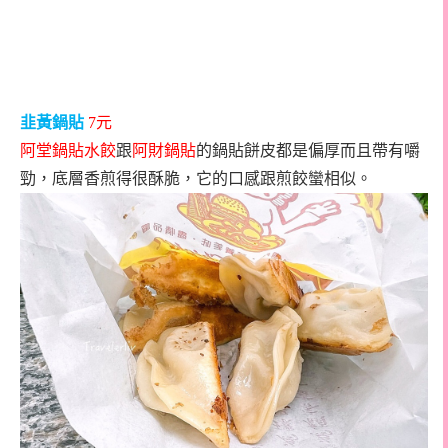
韭黃鍋貼
7
元
阿堂鍋貼水餃
跟
阿財鍋貼
的鍋貼餅皮都是偏厚而且帶有嚼
勁，底層香煎得很酥脆，它的口感跟煎餃蠻相似。