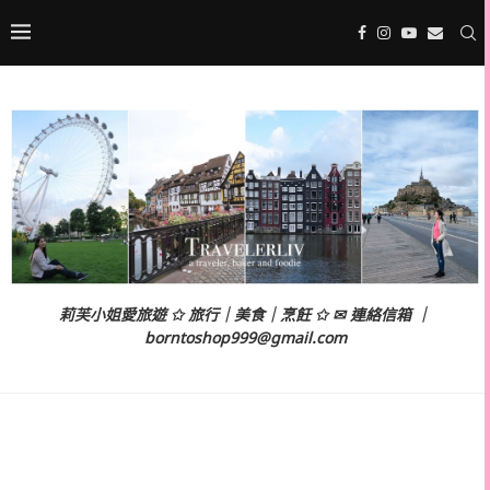
莉芙小姐愛旅遊 ✩ 旅行｜美食｜烹飪 ✩ ✉ 連絡信箱 ｜
borntoshop999@gmail.com