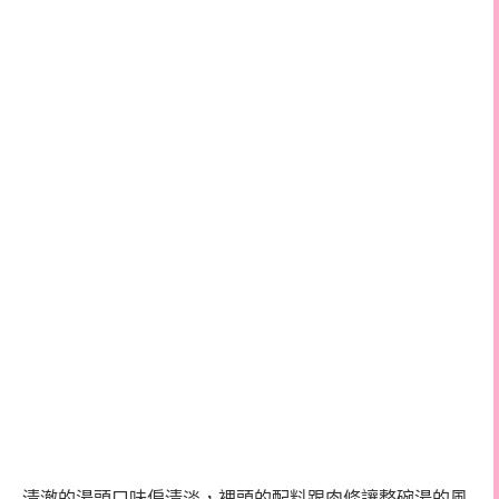
清澈的湯頭口味偏清淡，裡頭的配料跟肉條讓整碗湯的風