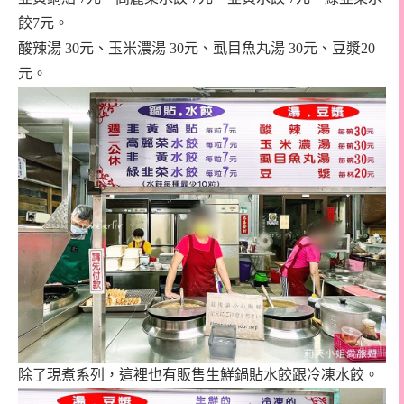
餃
7
元。
酸辣湯 30元、玉米濃湯 30元、虱目魚丸湯 30元、豆漿
20
元。
除了現煮系列，這裡也有販售生鮮鍋貼水餃跟冷凍水餃。