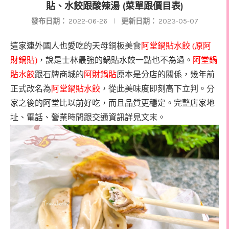
貼、水餃跟酸辣湯 (菜單跟價目表)
發布日期：
2022-06-26
更新日期：
2023-05-07
這家連外國人也愛吃的天母銅板美食
阿堂鍋貼水餃
(
原阿
財鍋貼
)
，說是士林最強的鍋貼水餃一點也不為過。
阿堂鍋
貼水餃
跟石牌商城的
阿財鍋貼
原本是分店的關係，幾年前
正式改名為
阿堂鍋貼水餃
，從此美味度即刻高下立判。分
家之後的阿堂比以前好吃，而且品質更穩定。完整店家地
址、電話、營業時間跟交通資訊詳見文末。