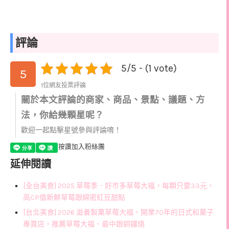
評論
5/5 - (1 vote)
5
1位網友投票評論
關於本文評論的商家、商品、景點、議題、方
法，你給幾顆星呢？
歡迎一起點擊星號參與評論唷！
按讚加入粉絲團
延伸閱讀
[全台美食] 2025 草莓季．好市多草莓大福，每顆只要33元，
高CP值新鮮草莓跟綿密紅豆甜點
[台北美食] 2026 滋養製菓草莓大福，開業70年的日式和菓子
專賣店，推薦草莓大福、最中跟銅鑼燒