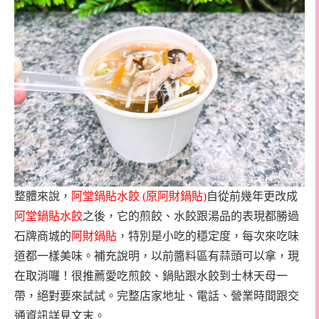
整體來說，
阿堂鍋貼水餃
(
原阿財鍋貼
)
自從前幾年更改成
阿堂鍋貼水餃
之後，它的煎餃、水餃跟湯品的表現都勝過
石牌商城的
阿財鍋貼
，特別是小吃的穩定度，每次來吃味
道都一樣美味。補充說明，以前醬料區有蒜頭可以拿，現
在取消囉！很推薦愛吃煎餃、鍋貼跟水餃到士林天母一
帶，絕對要來試試。完整店家地址、電話、營業時間跟交
通資訊詳見文末。