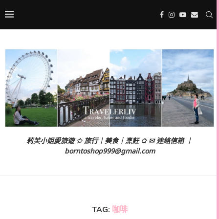
莉芙小姐愛旅遊 ✩ 旅行｜美食｜烹飪 ✩ ✉ 連絡信箱 ｜
borntoshop999@gmail.com
TAG:
咖啡