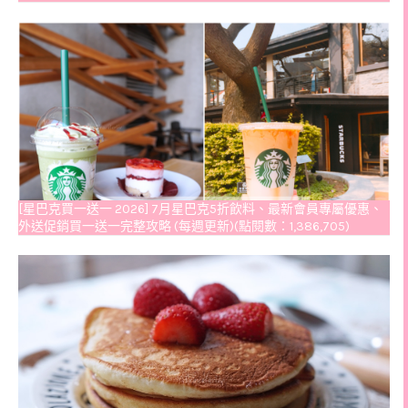
[星巴克買一送一 2026] 7月星巴克5折飲料、最新會員專屬優惠、
外送促銷買一送一完整攻略 (每週更新)(點閱數：1,386,705)