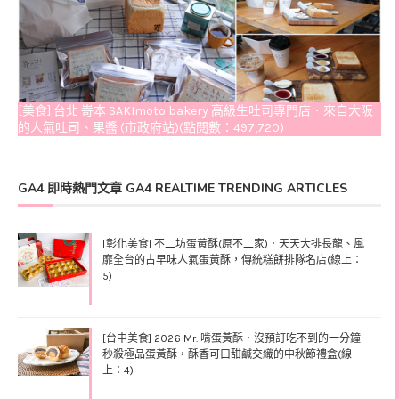
[美食] 台北 嵜本 SAKImoto bakery 高級生吐司專門店．來自大阪
的人氣吐司、果醬 (市政府站)(點閱數：497,720)
GA4 即時熱門文章 GA4 REALTIME TRENDING ARTICLES
[彰化美食] 不二坊蛋黃酥(原不二家)．天天大排長龍、風
靡全台的古早味人氣蛋黃酥，傳統糕餅排隊名店(線上：
5)
[台中美食] 2026 Mr. 啃蛋黃酥．沒預訂吃不到的一分鐘
秒殺極品蛋黃酥，酥香可口甜鹹交織的中秋節禮盒(線
上：4)