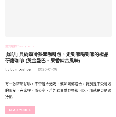
潮流選物 Trendy Items
[咖啡] 貝納頌冷熱萃咖啡包，走到哪喝到哪的極品
研磨咖啡 (黃金曼巴、果香綜合風味)
by
borntoshop
2020-01-08
有一款研磨咖啡，不管是冷泡喝、滾熱喝都適合，特別是不受地域
的限制，在家裡、辦公室、戶外踏青或野餐都可以，那就是貝納頌
冷熱 …
READ MORE