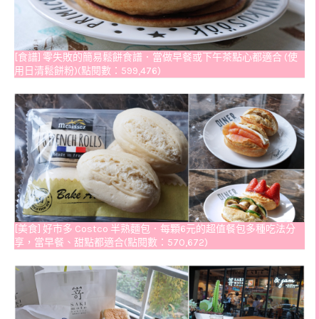
[食譜] 零失敗的簡易鬆餅食譜．當做早餐或下午茶點心都適合 (使
用日清鬆餅粉)(點閱數：599,476)
[美食] 好市多 Costco 半熟麵包．每顆6元的超值餐包多種吃法分
享，當早餐、甜點都適合(點閱數：570,672)