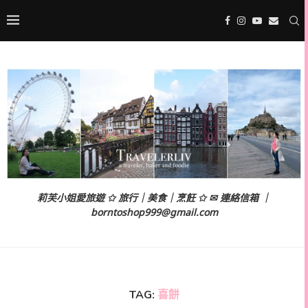
莉芙小姐愛旅遊 ✩ 旅行｜美食｜烹飪 ✩ ✉ 連絡信箱 ｜
borntoshop999@gmail.com
TAG:
喜餅