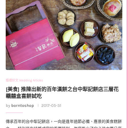
婚禮好文 Wedding Articles
[美食] 推陳出新的百年漢餅之台中犁記餅店三層花
轎囍盒喜餅試吃
by
borntoshop
2017-05-31
傳承百年的台中犁記餅店，一向是逢年過節必備、應景的美食糕餅