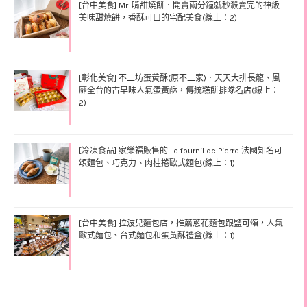
[台中美食] Mr. 啃甜燒餅．開賣兩分鐘就秒殺賣完的神級
美味甜燒餅，香酥可口的宅配美食(線上：2)
[彰化美食] 不二坊蛋黃酥(原不二家)．天天大排長龍、風
靡全台的古早味人氣蛋黃酥，傳統糕餅排隊名店(線上：
2)
[冷凍食品] 家樂福販售的 Le fournil de Pierre 法國知名可
頌麵包、巧克力、肉桂捲歐式麵包(線上：1)
[台中美食] 拉波兒麵包店，推薦蔥花麵包跟鹽可頌，人氣
歐式麵包、台式麵包和蛋黃酥禮盒(線上：1)