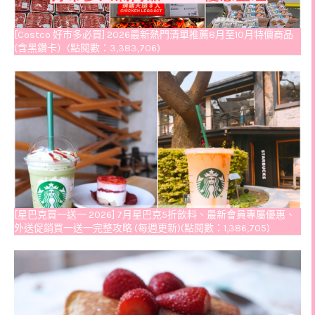
[Costco 好市多必買] 2026最新熱門清單推薦8月至10月特價商品
(含黑鑽卡）(點閱數：3,383,706)
[星巴克買一送一 2026] 7月星巴克5折飲料、最新會員專屬優惠、
外送促銷買一送一完整攻略 (每週更新)(點閱數：1,386,705)