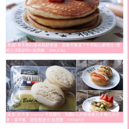
[食譜] 零失敗的簡易鬆餅食譜．當做早餐或下午茶點心都適合 (使
用日清鬆餅粉)(點閱數：599,476)
[美食] 好市多 Costco 半熟麵包．每顆6元的超值餐包多種吃法分
享，當早餐、甜點都適合(點閱數：570,672)