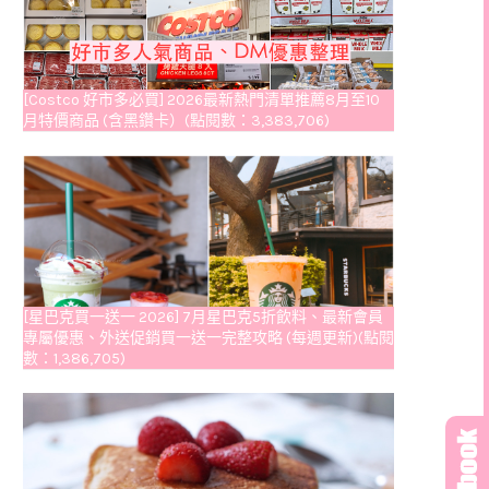
[Costco 好市多必買] 2026最新熱門清單推薦8月至10
月特價商品 (含黑鑽卡）(點閱數：3,383,706)
[星巴克買一送一 2026] 7月星巴克5折飲料、最新會員
專屬優惠、外送促銷買一送一完整攻略 (每週更新)(點閱
數：1,386,705)