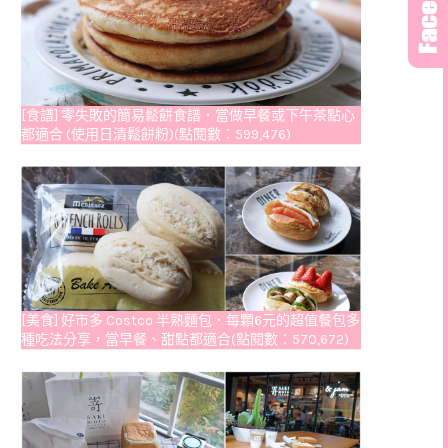
[食譜] 零失敗的簡易鬆餅食譜．當做早餐或下午茶點心
都適合 (使用日清鬆餅粉)(點閱數：599,476)
[美食] 好市多 Costco 半熟麵包．每顆6元的超值餐包多
種吃法分享，當早餐、甜點都適合(點閱數：570,672)