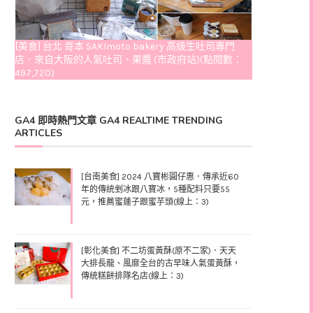
[美食] 台北 嵜本 SAKImoto bakery 高級生吐司專門
店．來自大阪的人氣吐司、果醬 (市政府站)(點閱數：
497,720)
GA4 即時熱門文章 GA4 REALTIME TRENDING
ARTICLES
[台南美食] 2024 八寶彬圓仔惠．傳承近60
年的傳統剉冰跟八寶冰，5種配料只要55
元，推薦蜜蓮子跟蜜芋頭(線上：3)
[彰化美食] 不二坊蛋黃酥(原不二家)．天天
大排長龍、風靡全台的古早味人氣蛋黃酥，
傳統糕餅排隊名店(線上：3)