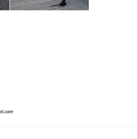
il.com