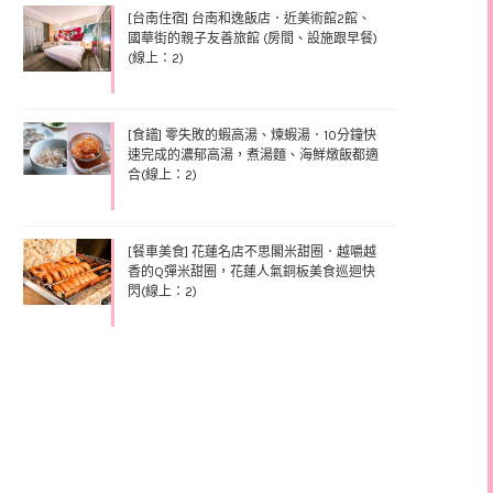
[台南住宿] 台南和逸飯店．近美術館2館、
國華街的親子友善旅館 (房間、設施跟早餐)
(線上：2)
[食譜] 零失敗的蝦高湯、煉蝦湯．10分鐘快
速完成的濃郁高湯，煮湯麵、海鮮燉飯都適
合(線上：2)
[餐車美食] 花蓮名店不思閣米甜圈．越嚼越
香的Q彈米甜圈，花蓮人氣銅板美食巡迴快
閃(線上：2)