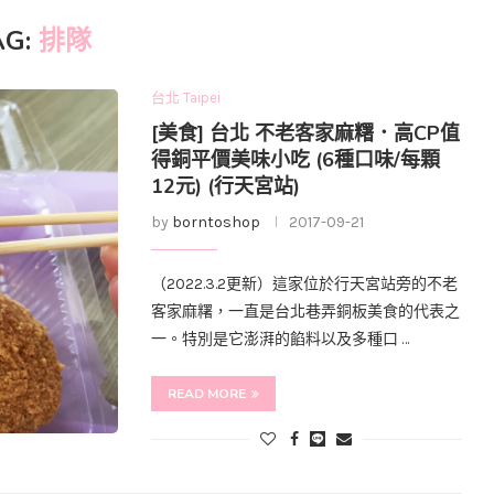
AG:
排隊
台北 Taipei
[美食] 台北 不老客家麻糬．高CP值
得銅平價美味小吃 (6種口味/每顆
12元) (行天宮站)
by
borntoshop
2017-09-21
（2022.3.2更新）這家位於行天宮站旁的不老
客家麻糬，一直是台北巷弄銅板美食的代表之
一。特別是它澎湃的餡料以及多種口 …
READ MORE