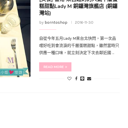
糕甜點Lady M 銅鑼灣旗艦店 (銅鑼
灣站)
by
borntoshop
2016-11-30
自從今年五月Lady M來台北快閃，第一次品
嚐好吃到會流淚的千層蛋糕甜點，雖然當時只
供應一種口味，就立刻決定下次去鄰近國 …
READ MORE