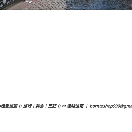
姐愛旅遊 ✩ 旅行｜美食｜烹飪 ✩ ✉ 連絡信箱 ｜
borntoshop999@gma