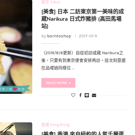
東京 Tokyo
[美食] 日本 二訪東京第一美味的成
蔵Narikura 日式炸豬排 (高田馬場
站)
by
borntoshop
2017-01-11
（2019/8/6更新）自從初訪成蔵 Narikura之
後，只要有到東京便會安排再訪。這次刻意選
在品嚐過同樣位 …
READ MORE
香港 Hong Kong
[美食] 香港 來自紐約的人氣千層蛋