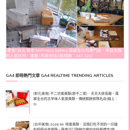
[美食] 台北 嵜本 SAKImoto bakery 高級生吐司專門店．來自大阪
的人氣吐司、果醬 (市政府站)(點閱數：497,720)
GA4 即時熱門文章 GA4 REALTIME TRENDING ARTICLES
[彰化美食] 不二坊蛋黃酥(原不二家)．天天大排長龍、風
靡全台的古早味人氣蛋黃酥，傳統糕餅排隊名店(線上：
5)
[台中美食] 2026 Mr. 啃蛋黃酥．沒預訂吃不到的一分鐘
秒殺極品蛋黃酥，酥香可口甜鹹交織的中秋節禮盒(線