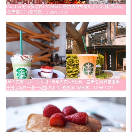
[Costco 好市多必買] 2026最新熱門清單推薦8月至10月特價商品
(含黑鑽卡）(點閱數：3,383,706)
[星巴克買一送一 2026] 7月星巴克5折飲料、最新會員專屬優惠、
外送促銷買一送一完整攻略 (每週更新)(點閱數：1,386,705)