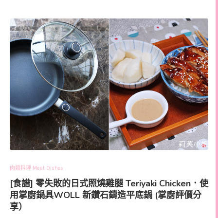
肉類料理 Meat Dishes
[食譜] 零失敗的日式照燒雞腿 Teriyaki Chicken．使
用掌廚鍋具WOLL 新鑽石鑄造平底鍋 (掌廚評價分
享）