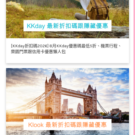
[KKday折扣碼2026] 8月KKday優惠碼最低5折、機票行程、
樂園門票跟信用卡優惠懶人包