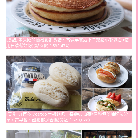
[食譜] 零失敗的簡易鬆餅食譜．當做早餐或下午茶點心都適合 (使
用日清鬆餅粉)(點閱數：599,476)
[美食] 好市多 Costco 半熟麵包．每顆6元的超值餐包多種吃法分
享，當早餐、甜點都適合(點閱數：570,672)