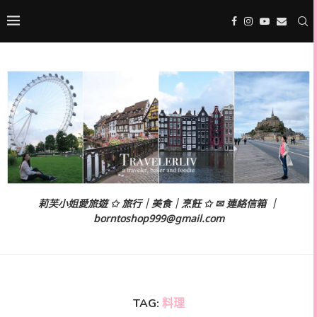
莉芙小姐愛旅遊 ✩ 旅行｜美食｜烹飪 ✩ ✉ 連絡信箱 ｜
borntoshop999@gmail.com
TAG:
料理