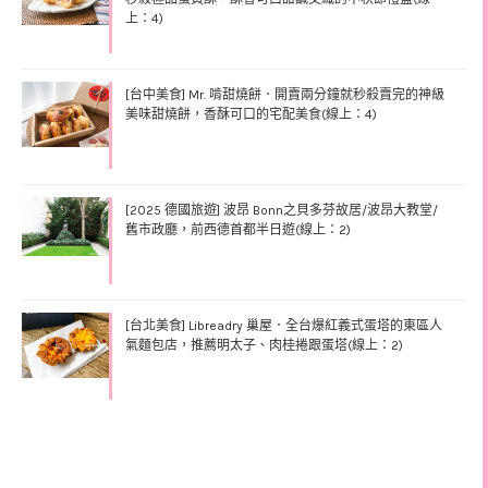
上：4)
[台中美食] Mr. 啃甜燒餅．開賣兩分鐘就秒殺賣完的神級
美味甜燒餅，香酥可口的宅配美食(線上：4)
[2025 德國旅遊] 波昂 Bonn之貝多芬故居/波昂大教堂/
舊市政廳，前西德首都半日遊(線上：2)
[台北美食] Libreadry 巢屋．全台爆紅義式蛋塔的東區人
氣麵包店，推薦明太子、肉桂捲跟蛋塔(線上：2)