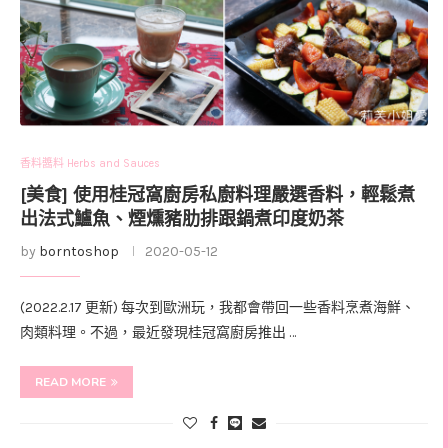
香料醬料 Herbs and Sauces
[美食] 使用桂冠窩廚房私廚料理嚴選香料，輕鬆煮
出法式鱸魚、煙燻豬肋排跟鍋煮印度奶茶
by
borntoshop
2020-05-12
(2022.2.17 更新) 每次到歐洲玩，我都會帶回一些香料烹煮海鮮、
肉類料理。不過，最近發現桂冠窩廚房推出 …
READ MORE