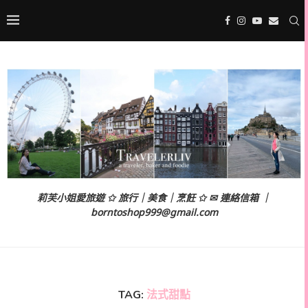
莉芙小姐愛旅遊 ✩ 旅行｜美食｜烹飪 ✩ ✉ 連絡信箱 ｜
borntoshop999@gmail.com
TAG:
法式甜點