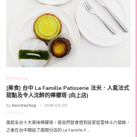
台中 Taichung
[美食] 台中 La Famille Patisserie 法米．人氣法式
甜點及令人沈醉的檸檬塔 (向上店)
by
borntoshop
2018-03-05
提起全台十大美味檸檬塔，很自然就會想到這家從雲林斗六發跡，
之後在台中開設了兩間分店的 La Famille P …