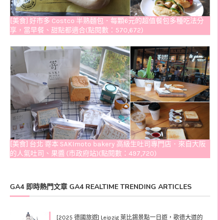
[美食] 好市多 Costco 半熟麵包．每顆6元的超值餐包多種吃法分
享，當早餐、甜點都適合(點閱數：570,672)
[美食] 台北 嵜本 SAKImoto bakery 高級生吐司專門店．來自大阪
的人氣吐司、果醬 (市政府站)(點閱數：497,720)
GA4 即時熱門文章 GA4 REALTIME TRENDING ARTICLES
[2025 德國旅遊] Leipzig 萊比錫景點一日遊，歌德大道的