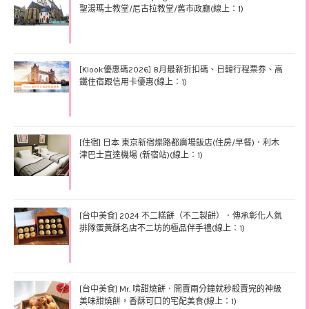
聖湯瑪士教堂/尼古拉教堂/舊市政廳(線上：1)
[Klook優惠碼2026] 8月最新折扣碼、日韓行程票券、高
鐵住宿跟信用卡優惠(線上：1)
[住宿] 日本 東京新宿燦路都廣場飯店(住房/早餐)．利木
津巴士直達機場 (新宿站)(線上：1)
[台中美食] 2024 不二糕餅（不二製餅）．傳承彰化人氣
排隊蛋黃酥名店不二坊的極品伴手禮(線上：1)
[台中美食] Mr. 啃甜燒餅．開賣兩分鐘就秒殺賣完的神級
美味甜燒餅，香酥可口的宅配美食(線上：1)