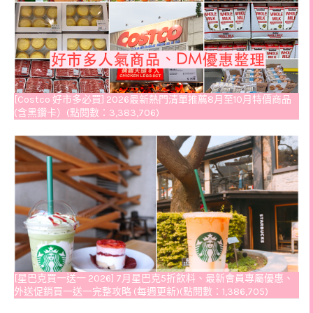
[Costco 好市多必買] 2026最新熱門清單推薦8月至10月特價商品
(含黑鑽卡）(點閱數：3,383,706)
[星巴克買一送一 2026] 7月星巴克5折飲料、最新會員專屬優惠、
外送促銷買一送一完整攻略 (每週更新)(點閱數：1,386,705)