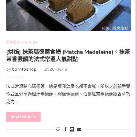
蛋糕塔派 Cake & Tart
[烘焙] 抹茶瑪德蓮食譜 (Matcha Madeleine)。抹茶
茶香濃韻的法式常溫人氣甜點
by
borntoshop
2020-03-18
法式常溫點心瑪德蓮，總是讓我怎麼吃都不會膩，所以之前親手實
作並且分享過橙汁瑪德蓮、檸檬瑪德蓮、伯爵紅茶瑪德蓮跟香草巧
克力 …
READ MORE