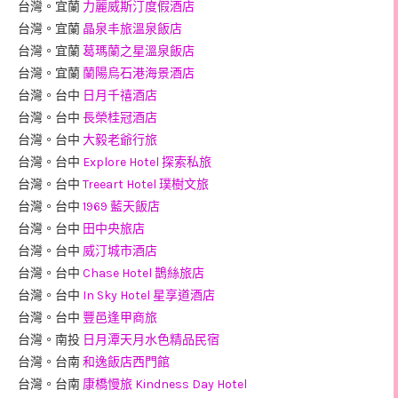
台灣。宜蘭
力麗威斯汀度假酒店
台灣。宜蘭
晶泉丰旅溫泉飯店
台灣。宜蘭
葛瑪蘭之星溫泉飯店
台灣。宜蘭
蘭陽烏石港海景酒店
台灣。台中
日月千禧酒店
台灣。台中
長榮桂冠酒店
台灣。台中
大毅老爺行旅
台灣。台中
Explore Hotel 探索私旅
台灣。台中
Treeart Hotel 璞樹文旅
台灣。台中
1969 藍天飯店
台灣。台中
田中央旅店
台灣。台中
威汀城市酒店
台灣。台中
Chase Hotel 鵲絲旅店
台灣。台中
In Sky Hotel 星享道酒店
台灣。台中
豐邑逢甲商旅
台灣。南投
日月潭天月水色精品民宿
台灣。台南
和逸飯店西門館
台灣。台南
康橋慢旅 Kindness Day Hotel