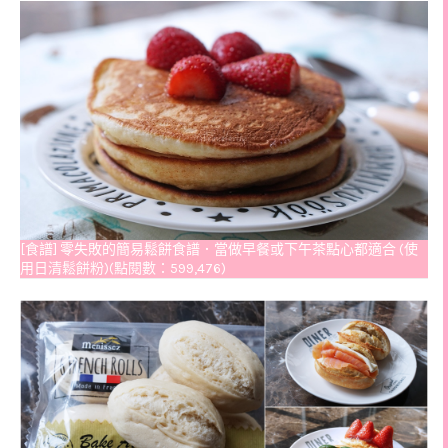
[食譜] 零失敗的簡易鬆餅食譜．當做早餐或下午茶點心都適合 (使
用日清鬆餅粉)(點閱數：599,476)