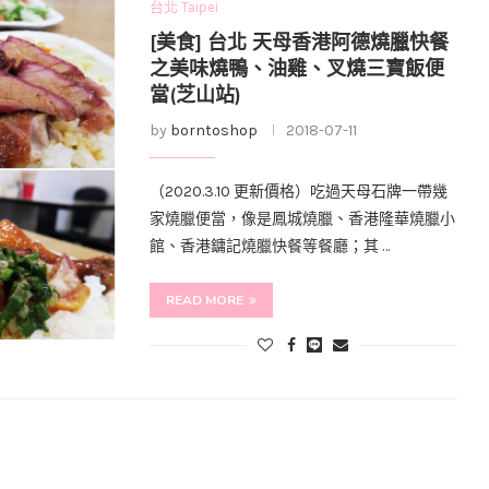
台北 Taipei
[美食] 台北 天母香港阿德燒臘快餐
之美味燒鴨、油雞、叉燒三寶飯便
當(芝山站)
by
borntoshop
2018-07-11
（2020.3.10 更新價格）吃過天母石牌一帶幾
家燒臘便當，像是鳳城燒臘、香港隆華燒臘小
館、香港鏞記燒臘快餐等餐廳；其 …
READ MORE