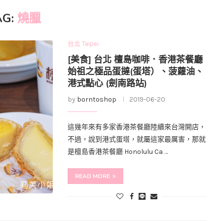
AG:
燒臘
台北 Taipei
[美食] 台北 檀島咖啡．香港茶餐廳
始祖之極品蛋撻(蛋塔）、菠蘿油、
港式點心 (劍南路站)
by
borntoshop
2019-06-20
這幾年來有多家香港茶餐廳陸續來台灣開店，
不過，說到港式蛋塔，就屬這家最厲害，那就
是檀島香港茶餐廳 Honolulu Ca …
READ MORE