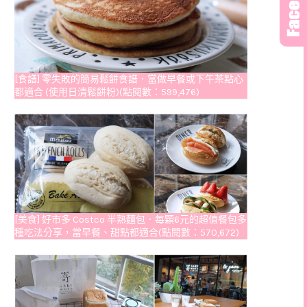
[食譜] 零失敗的簡易鬆餅食譜．當做早餐或下午茶點心
都適合 (使用日清鬆餅粉)(點閱數：599,476)
[美食] 好市多 Costco 半熟麵包．每顆6元的超值餐包多
種吃法分享，當早餐、甜點都適合(點閱數：570,672)