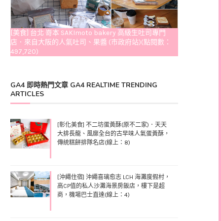
[美食] 台北 嵜本 SAKImoto bakery 高級生吐司專門
店．來自大阪的人氣吐司、果醬 (市政府站)(點閱數：
497,720)
GA4 即時熱門文章 GA4 REALTIME TRENDING
ARTICLES
[彰化美食] 不二坊蛋黃酥(原不二家)．天天
大排長龍、風靡全台的古早味人氣蛋黃酥，
傳統糕餅排隊名店(線上：8)
[沖繩住宿] 沖繩喜璃愈志 LCH 海灘度假村，
高CP值的私人沙灘海景房飯店，樓下是超
商，機場巴士直達(線上：4)