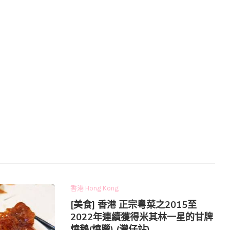
香港 Hong Kong
[美食] 香港 正宗粵菜之2015至
2022年連續獲得米其林一星的甘牌
燒鵝(燒臘) (灣仔站)