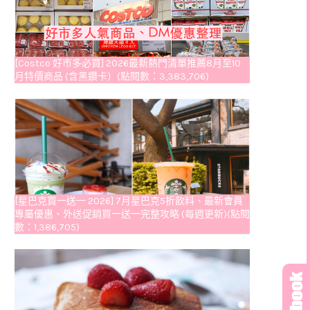
[Costco 好市多必買] 2026最新熱門清單推薦8月至10
月特價商品 (含黑鑽卡）(點閱數：3,383,706)
[星巴克買一送一 2026] 7月星巴克5折飲料、最新會員
專屬優惠、外送促銷買一送一完整攻略 (每週更新)(點閱
數：1,386,705)