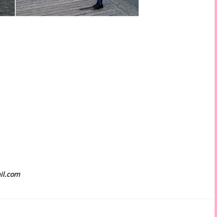
il.com