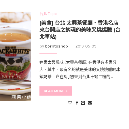
台北 Taipei
[美食] 台北 太興茶餐廳．香港名店
來台開店之銷魂的美味叉燒燒臘 (台
北車站)
by
borntoshop
2019-05-09
這家太興燒味 (太興茶餐廳) 在香港有多家分
店，其中，最有名的就是美味的叉燒燒臘跟冰
鎮奶茶。它在5月初來到台北車站二樓的 …
READ MORE