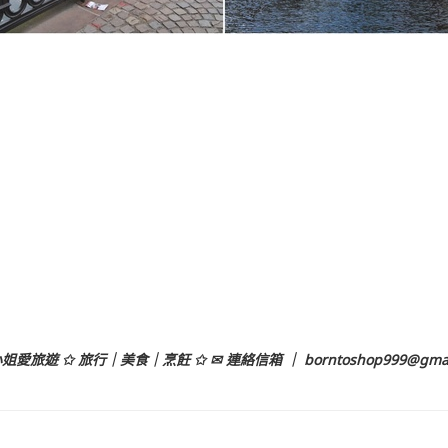
姐愛旅遊 ✩ 旅行｜美食｜烹飪 ✩ ✉ 連絡信箱 ｜
borntoshop999@gma