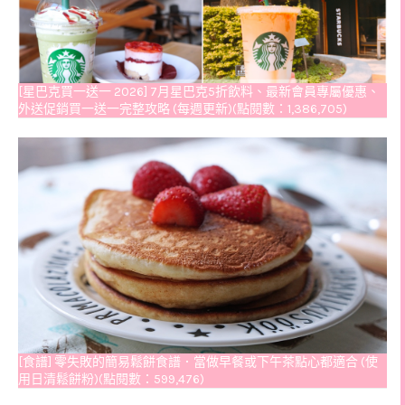
[星巴克買一送一 2026] 7月星巴克5折飲料、最新會員專屬優惠、
外送促銷買一送一完整攻略 (每週更新)(點閱數：1,386,705)
[食譜] 零失敗的簡易鬆餅食譜．當做早餐或下午茶點心都適合 (使
用日清鬆餅粉)(點閱數：599,476)