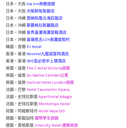
日本。大阪
Via Inn商務旅館
日本。大阪
大阪新阪急飯店
日本。沖繩
恩納和風北海莊飯店
日本。沖繩
那霸格拉斯麗飯店
日本。沖繩
金秀喜瀬海灘宮殿酒店
日本。沖繩
喜璃愈志LCH海灘度假村
韓國。首爾
PJ Hotel
香港。香港
Novotel九龍諾富特酒店
香港。香港
IBIS宜必思中上環酒店
英國。倫敦
The Z Hotel Victoria旅館
英國。倫敦
Go Native Camden公寓
英國。倫敦
Central Hotel London旅館
法國。巴黎
Hotel Caumartin Opera
法國。史特拉斯堡
Aparthotel Adagio
法國。史特拉斯堡
Montempo Hotel
荷蘭。阿姆斯特丹
Hotel Heye 130
德國。斯圖加特
國際學生旅館
德國。奧格斯堡
Intercity Hotel 連鎖商旅