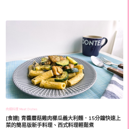
肉類料理 Meat Dishes
[食譜] 青醬蘑菇雞肉櫛瓜義大利麵．15分鐘快速上
菜的簡易版新手料理、西式料理輕鬆煮