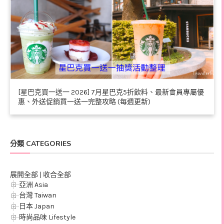
[星巴克買一送一 2026] 7月星巴克5折飲料、最新會員專屬優
惠、外送促銷買一送一完整攻略 (每週更新)
分類 CATEGORIES
展開全部
|
收合全部
亞洲 Asia
台灣 Taiwan
日本 Japan
時尚品味 Lifestyle