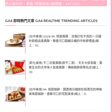
的人氣吐司、果醬 (市政府站)(點閱數：497,720)
GA4 即時熱門文章 GA4 REALTIME TRENDING ARTICLES
[台中美食] 2026 Mr. 啃蛋黃酥．沒預訂吃不到的一分鐘
秒殺極品蛋黃酥，酥香可口甜鹹交織的中秋節禮盒(線
上：15)
[彰化美食] 不二坊蛋黃酥(原不二家)．天天大排長龍、風
靡全台的古早味人氣蛋黃酥，傳統糕餅排隊名店(線上：
13)
[台中美食] Mr. 啃甜燒餅．開賣兩分鐘就秒殺賣完的神級
美味甜燒餅，香酥可口的宅配美食(線上：7)