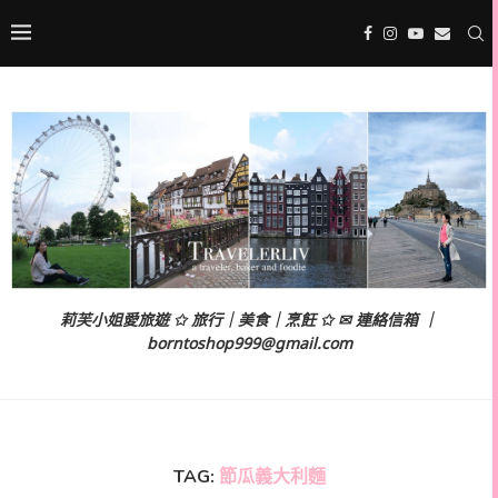
莉芙小姐愛旅遊 ✩ 旅行｜美食｜烹飪 ✩ ✉ 連絡信箱 ｜
borntoshop999@gmail.com
TAG:
節瓜義大利麵