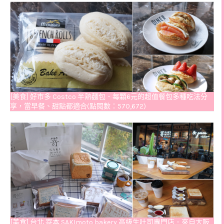
[美食] 好市多 Costco 半熟麵包．每顆6元的超值餐包多種吃法分
享，當早餐、甜點都適合(點閱數：570,672)
[美食] 台北 嵜本 SAKImoto bakery 高級生吐司專門店．來自大阪