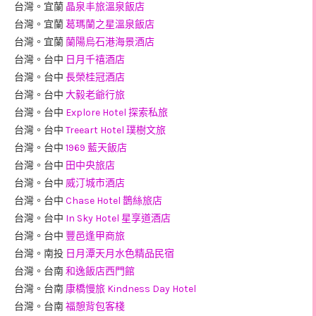
台灣。宜蘭
晶泉丰旅溫泉飯店
台灣。宜蘭
葛瑪蘭之星溫泉飯店
台灣。宜蘭
蘭陽烏石港海景酒店
台灣。台中
日月千禧酒店
台灣。台中
長榮桂冠酒店
台灣。台中
大毅老爺行旅
台灣。台中
Explore Hotel 探索私旅
台灣。台中
Treeart Hotel 璞樹文旅
台灣。台中
1969 藍天飯店
台灣。台中
田中央旅店
台灣。台中
威汀城市酒店
台灣。台中
Chase Hotel 鵲絲旅店
台灣。台中
In Sky Hotel 星享道酒店
台灣。台中
豐邑逢甲商旅
台灣。南投
日月潭天月水色精品民宿
台灣。台南
和逸飯店西門館
台灣。台南
康橋慢旅 Kindness Day Hotel
台灣。台南
福憩背包客棧