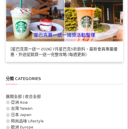
[星巴克買一送一 2026] 7月星巴克5折飲料、最新會員專屬優
惠、外送促銷買一送一完整攻略 (每週更新)
分類 CATEGORIES
展開全部
|
收合全部
亞洲 Asia
台灣 Taiwan
日本 Japan
時尚品味 Lifestyle
歐洲 Europe