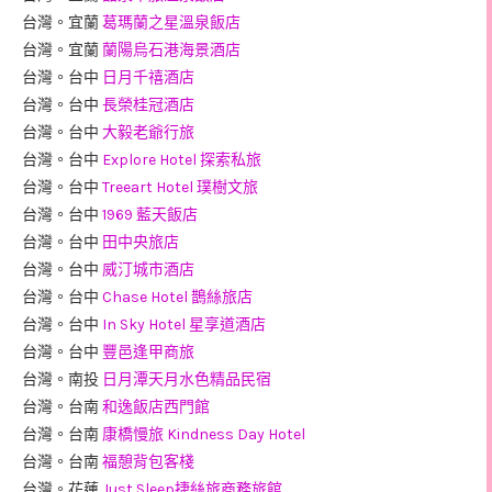
台灣。宜蘭
葛瑪蘭之星溫泉飯店
台灣。宜蘭
蘭陽烏石港海景酒店
台灣。台中
日月千禧酒店
台灣。台中
長榮桂冠酒店
台灣。台中
大毅老爺行旅
台灣。台中
Explore Hotel 探索私旅
台灣。台中
Treeart Hotel 璞樹文旅
台灣。台中
1969 藍天飯店
台灣。台中
田中央旅店
台灣。台中
威汀城市酒店
台灣。台中
Chase Hotel 鵲絲旅店
台灣。台中
In Sky Hotel 星享道酒店
台灣。台中
豐邑逢甲商旅
台灣。南投
日月潭天月水色精品民宿
台灣。台南
和逸飯店西門館
台灣。台南
康橋慢旅 Kindness Day Hotel
台灣。台南
福憩背包客棧
台灣。花蓮
Just Sleep捷絲旅商務旅館