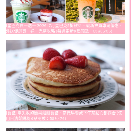
[星巴克買一送一 2026] 7月星巴克5折飲料、最新會員專屬優惠、
外送促銷買一送一完整攻略 (每週更新)(點閱數：1,386,705)
[食譜] 零失敗的簡易鬆餅食譜．當做早餐或下午茶點心都適合 (使
用日清鬆餅粉)(點閱數：599,476)