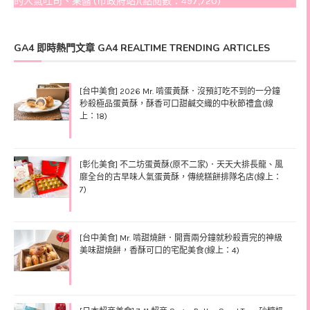
的人氣吐司、果醬 (市政府站)(點閱數：497,720)
GA4 即時熱門文章 GA4 REALTIME TRENDING ARTICLES
[台中美食] 2026 Mr. 啃蛋黃酥．沒預訂吃不到的一分鐘
秒殺極品蛋黃酥，酥香可口甜鹹交織的中秋節禮盒(線
上：18)
[彰化美食] 不二坊蛋黃酥(原不二家)．天天大排長龍、風
靡全台的古早味人氣蛋黃酥，傳統糕餅排隊名店(線上：
7)
[台中美食] Mr. 啃甜燒餅．開賣兩分鐘就秒殺賣完的神級
美味甜燒餅，香酥可口的宅配美食(線上：4)