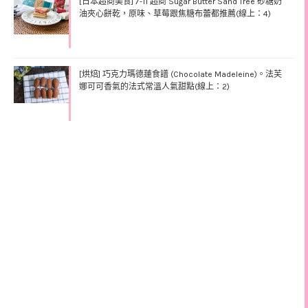
[日本超商美食] 7-11 超商 Sugar Butter Sand Tree 砂糖奶
油夾心餅乾，原味、草莓跟焦糖布蕾都推薦(線上：4)
[烘焙] 巧克力瑪德蓮食譜 (Chocolate Madeleine)。法芙
娜可可香氣的法式常溫人氣甜點(線上：2)