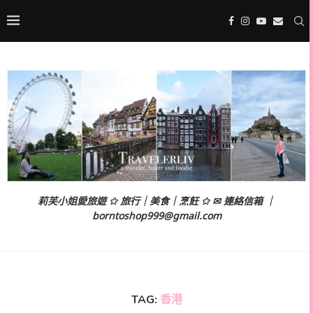
莉芙小姐愛旅遊 ✩ 旅行｜美食｜烹飪 ✩ ✉ 連絡信箱 ｜
borntoshop999@gmail.com
TAG:
香港