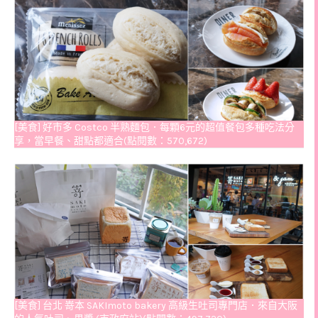
[美食] 好市多 Costco 半熟麵包．每顆6元的超值餐包多種吃法分
享，當早餐、甜點都適合(點閱數：570,672)
[美食] 台北 嵜本 SAKImoto bakery 高級生吐司專門店．來自大阪