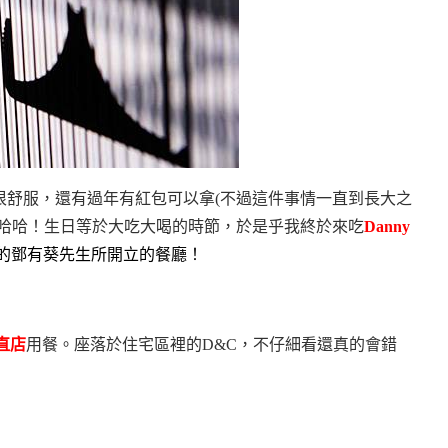
很舒服，還有過年有紅包可以拿(不過這件事情一直到長大之
哇哈哈！生日等於大吃大喝的時節，於是乎我終於來吃
Danny
的鄧有葵先生所開立的餐廳！
直店
用餐。座落於住宅區裡的D&C，不仔細看還真的會錯