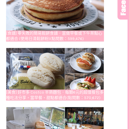
[食譜] 零失敗的簡易鬆餅食譜．當做早餐或下午茶點心
都適合 (使用日清鬆餅粉)(點閱數：599,476)
[美食] 好市多 Costco 半熟麵包．每顆6元的超值餐包多
種吃法分享，當早餐、甜點都適合(點閱數：570,672)