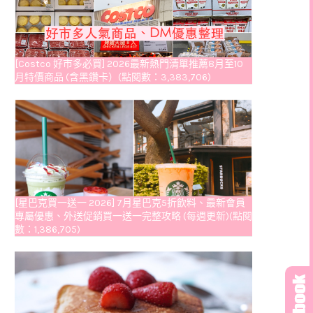
[Costco 好市多必買] 2026最新熱門清單推薦8月至10
月特價商品 (含黑鑽卡）(點閱數：3,383,706)
[星巴克買一送一 2026] 7月星巴克5折飲料、最新會員
專屬優惠、外送促銷買一送一完整攻略 (每週更新)(點閱
數：1,386,705)