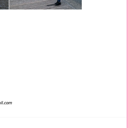
il.com