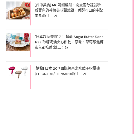
[台中美食] Mr. 啃甜燒餅．開賣兩分鐘就秒
殺賣完的神級美味甜燒餅，香酥可口的宅配
美食(線上：2)
[日本超商美食] 7-11 超商 Sugar Butter Sand
Tree 砂糖奶油夾心餅乾，原味、草莓跟焦糖
布蕾都推薦(線上：2)
[購物] 日本 2017國際牌奈米水離子吹風機
(EH-CNA98/EH-NA98)(線上：2)