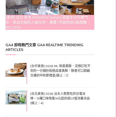
[美食] 台北 嵜本 SAKImoto bakery 高級生吐司專門
店．來自大阪的人氣吐司、果醬 (市政府站)(點閱數：
497,720)
GA4 即時熱門文章 GA4 REALTIME TRENDING
ARTICLES
[台中美食] 2026 Mr. 啃蛋黃酥．沒預訂吃不
到的一分鐘秒殺極品蛋黃酥，酥香可口甜鹹
交織的中秋節禮盒(線上：7)
[台北美食] 2026 淡水人默默吃的台電冰
棒，15種口味每隻14元起的高CP值消暑冰品
(線上：4)