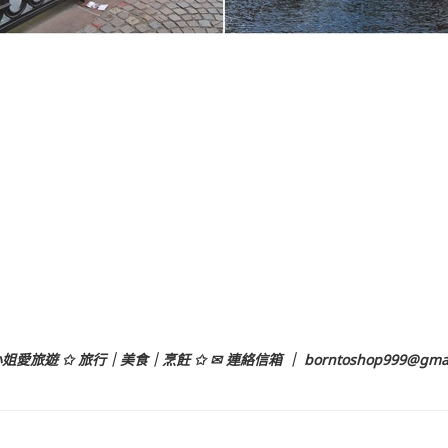
姐愛旅遊 ✩ 旅行｜美食｜烹飪 ✩ ✉ 連絡信箱 ｜
borntoshop999@gma