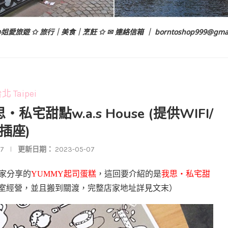
姐愛旅遊 ✩ 旅行｜美食｜烹飪 ✩ ✉ 連絡信箱 ｜
borntoshop999@gma
北 Taipei
宅甜點w.a.s House (提供WIFI/
插座)
17
更新日期：
2023-05-07
家分享的
YUMMY
起司蛋糕
，這回要介紹的是
我思‧私宅甜
點工作室經營，並且搬到關渡，完整店家地址詳見文末）