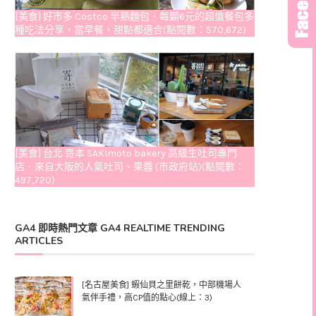
[美食] 好市多 Costco 半熟麵包．每顆6元的超值餐包多
種吃法分享，當早餐、甜點都適合(點閱數：570,672)
[美食] 台北 嵜本 SAKImoto bakery 高級生吐司專門
店．來自大阪的人氣吐司、果醬 (市政府站)(點閱數：
497,720)
GA4 即時熱門文章 GA4 REALTIME TRENDING
ARTICLES
[名古屋美食] 蝦仙貝之里餅乾，中部機場人
氣伴手禮，高CP值的點心(線上：3)