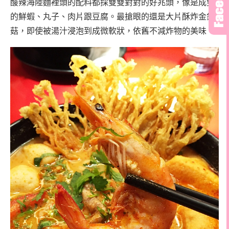
酸辣海陸麵裡頭的配料都採雙雙對對的好兆頭，像是成雙
的鮮蝦、丸子、肉片跟豆腐。最搶眼的還是大片酥炸金針
菇，即使被湯汁浸泡到成微軟狀，依舊不減炸物的美味。