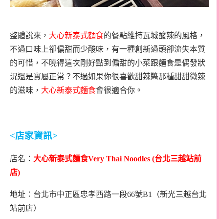
整體說來，
大心新泰式麵食
的餐點維持瓦城酸辣的風格，
不過口味上卻偏甜而少酸味，有一種創新過頭卻流失本質
的可惜，不曉得這次剛好點到偏甜的小菜跟麵食是偶發狀
況還是實屬正常？不過如果你很喜歡甜辣醬那種甜甜微辣
的滋味，
大心新泰式麵食
會很適合你。
<
店家資訊
>
店名：
大心新泰式麵食
Very Thai Noodles (
台北三越站前
店
)
地址：台北市中正區忠孝西路一段66號B1（新光三越台北
站前店）