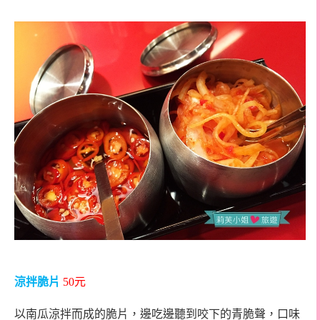
涼拌脆片
50
元
以南瓜涼拌而成的脆片，邊吃邊聽到咬下的青脆聲，口味