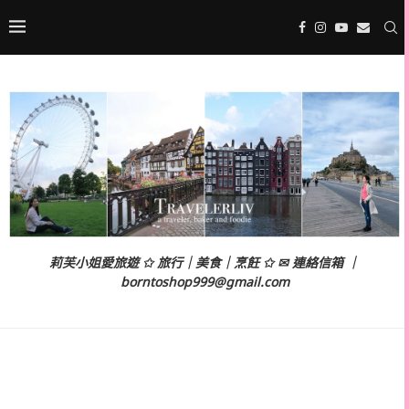
莉芙小姐愛旅遊 ✩ 旅行｜美食｜烹飪 ✩ ✉ 連絡信箱 ｜
borntoshop999@gmail.com