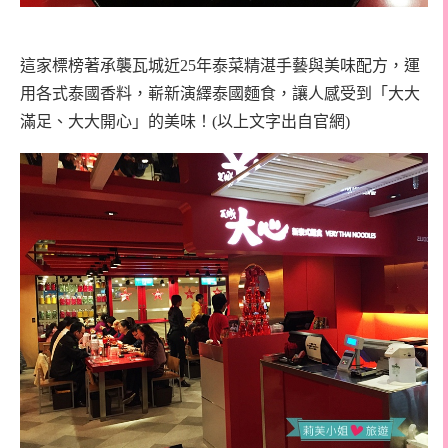
這家標榜著承襲瓦城近25年泰菜精湛手藝與美味配方，運
用各式泰國香料，嶄新演繹泰國麵食，讓人感受到「大大
滿足、大大開心」的美味！(以上文字出自官網)