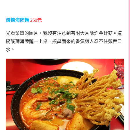
酸辣海陸麵
250
元
光看菜單的圖片，我沒有注意到有附大片酥炸金針菇。這
碗酸辣海陸麵一上桌，撲鼻而來的香氣讓人忍不住頻吞口
水。