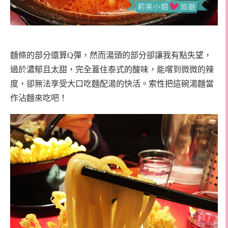
麵條的部分還算Q彈，然而湯頭的部分卻讓我有點失望，
過於濃郁且太甜，完全蓋住泰式的酸味，能嚐到微微的辣
度，卻無法享受大口吃麵配湯的快活。索性把這碗湯麵當
作沾麵來吃吧！