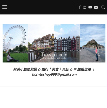
莉芙小姐愛旅遊 ✩ 旅行｜美食｜烹飪 ✩ ✉ 連絡信箱 ｜
borntoshop999@gmail.com