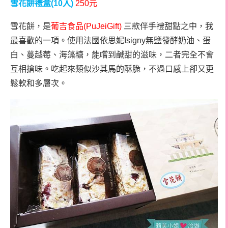
雪花餅禮盒
(10
入
)
250
元
雪花餅，是
葡吉食品
(PuJeiGift)
三款伴手禮甜點之中，我
最喜歡的一項。使用法國依思妮Isigny無鹽發酵奶油、蛋
白、蔓越莓、海藻糖，能嚐到鹹甜的滋味，二者完全不會
互相搶味。吃起來類似沙其馬的酥脆，不過口感上卻又更
鬆軟和多層次。