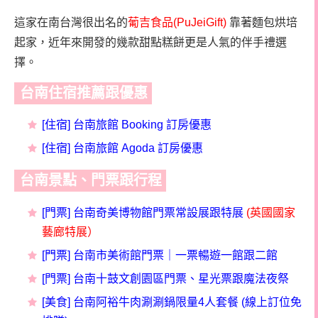
這家在南台灣很出名的
葡吉食品
(PuJeiGift)
靠著麵包烘培
起家，近年來開發的幾款甜點糕餅更是人氣的伴手禮選
擇。
台南住宿推薦跟優惠
[
住宿] 台南旅館 Booking 訂房優惠
[住宿] 台南旅館 Agoda 訂房優惠
台南景點、門票跟行程
[門票] 台南奇美博物館門票常設展跟特展
(英國國家
藝廊特展）
[門票] 台南市美術館門票｜一票暢遊一館跟二館
[門票] 台南十鼓文創園區門票、星光票跟魔法夜祭
[美食] 台南阿裕牛肉涮涮鍋限量4人套餐 (線上訂位免