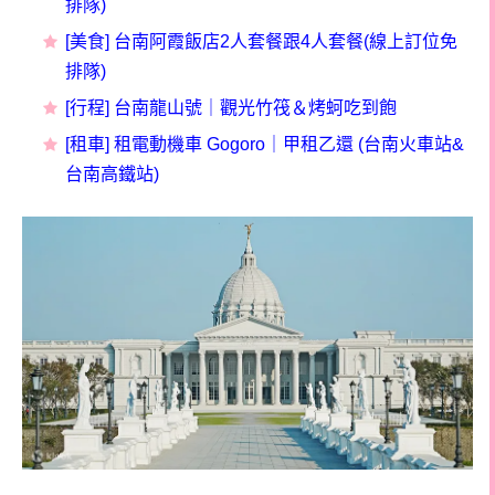
排隊)
[美食] 台南阿霞飯店2人套餐跟4人套餐(線上訂位免
排隊)
[行程] 台南龍山號｜觀光竹筏＆烤蚵吃到飽
[租車] 租電動機車 Gogoro｜甲租乙還 (台南火車站&
台南高鐵站)