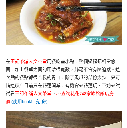
在
王記茶舖人文茶堂
用餐吃些小點，整個過程都相當悠
閒，加上餐桌之間的距離很寬敞，絲毫不會有壓迫感。這
次點的餐點都很合我的胃口，除了鳳爪的部份太辣。只可
惜這家店目前只在花蓮開業，有機會來花蓮玩，不妨來試
試看
王記茶舖人文茶堂
。
>>
查詢花蓮
748
家旅館飯店房
價
(
使用
booking
訂房
)