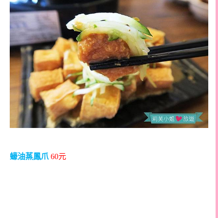
蠔油蒸鳳爪
60
元