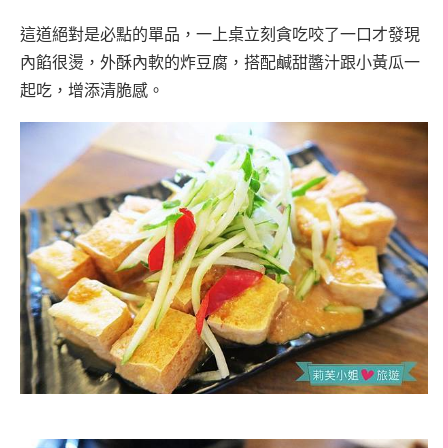
這道絕對是必點的單品，一上桌立刻貪吃咬了一口才發現
內餡很燙，外酥內軟的炸豆腐，搭配鹹甜醬汁跟小黃瓜一
起吃，增添清脆感。