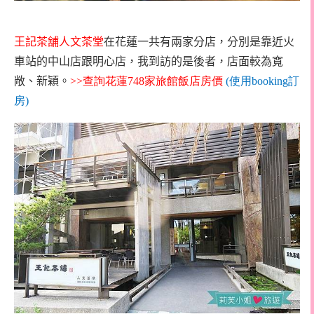
王記茶舖人文茶堂
在花蓮一共有兩家分店，分別是靠近火
車站的中山店跟明心店，我到訪的是後者，店面較為寬
敞、新穎。
>>
查詢花蓮
748
家旅館飯店房價
(
使用
booking
訂
房
)