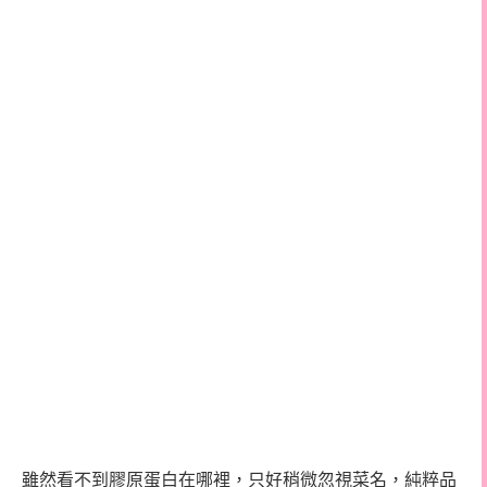
雖然看不到膠原蛋白在哪裡，只好稍微忽視菜名，純粹品