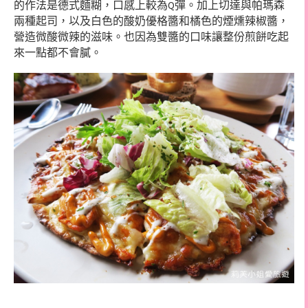
Q
的作法是德式麵糊，口感上較為
彈。加上切達與帕瑪森
兩種起司，以及白色的酸奶優格醬和橘色的煙燻辣椒醬，
營造微酸微辣的滋味。也因為雙醬的口味讓整份煎餅吃起
來一點都不會膩。