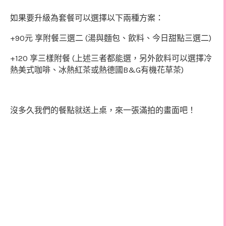
如果要升級為套餐可以選擇以下兩種方案：
+90
(
)
元
享附餐三選二
湯與麵包、飲料、今日甜點三選二
+120
(
享三樣附餐
上述三者都能選，另外飲料可以選擇冷
B&G
)
熱美式咖啡、冰熱紅茶或熱德國
有機花草茶
沒多久我們的餐點就送上桌，來一張滿拍的畫面吧！