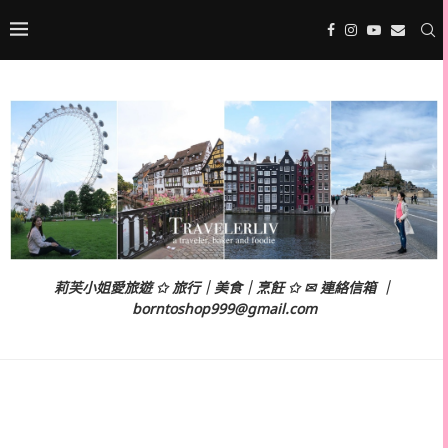
莉芙小姐愛旅遊 ✩ 旅行｜美食｜烹飪 ✩ ✉ 連絡信箱 ｜
borntoshop999@gmail.com