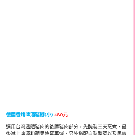
(
)
480
德國香烤啤酒豬腳
小
元
選用台灣溫體豬肉的後腿豬肉部分，先醃製三天烹煮，最
後淋上啤酒和蘋果蜂蜜再烤，另外搭配自製酸菜以及馬鈴