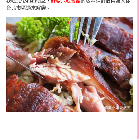
我吃完後頻頻懷念，
舒曼六號餐館
的版本絕對值得讓人從
台北市區過來解饞。