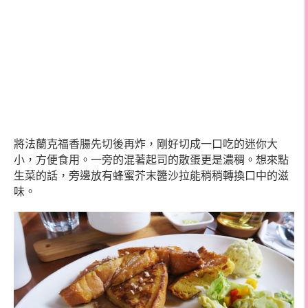
將法蘭克福香腸先切後再炸，剛好切成一口吃的迷你大
小，方便食用。一旁的混著起司的散蛋更是濃稠。想來點
生菜的話，旁邊放有蜂蜜芥末醬沙拉能稍稍轉換口中的滋
味。