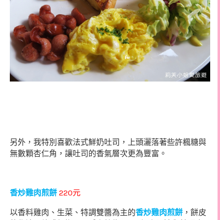
另外，我特別喜歡法式鮮奶吐司，上頭灑落著些許楓糖與
無數顆杏仁角，讓吐司的香氣層次更為豐富。
220
香炒雞肉煎餅
元
以香料雞肉、生菜、特調雙醬為主的
香炒雞肉煎餅
，餅皮