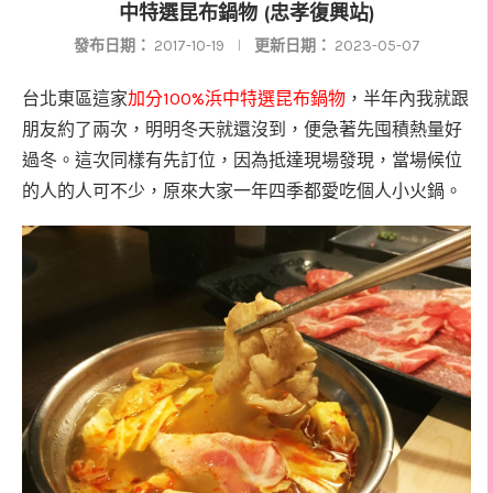
中特選昆布鍋物 (忠孝復興站)
發布日期：
2017-10-19
更新日期：
2023-05-07
100%
台北東區這家
加分
浜中特選昆布鍋物
，半年內我就跟
朋友約了兩次，明明冬天就還沒到，便急著先囤積熱量好
過冬。這次同樣有先訂位，因為抵達現場發現，當場候位
的人的人可不少，原來大家一年四季都愛吃個人小火鍋。