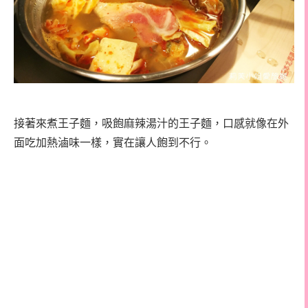
接著來煮王子麵，吸飽麻辣湯汁的王子麵，口感就像在外
面吃加熱滷味一樣，實在讓人飽到不行。