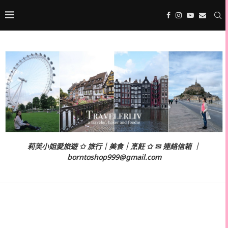
莉芙小姐愛旅遊 ✩ 旅行｜美食｜烹飪 ✩ ✉ 連絡信箱 ｜
borntoshop999@gmail.com