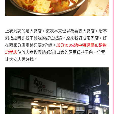
上次到訪的是大安店，這次本來也以為要去大安店，想不
到抵達時卻找不到我的訂位紀錄，原來我訂成忠孝店，好
3
100%
在兩家分店走路只要
分鐘。
加分
浜中特選昆布鍋物
4
忠孝店
位於忠孝復興站
號出口旁的屈臣氏巷子內，位置
比大安店更好找。