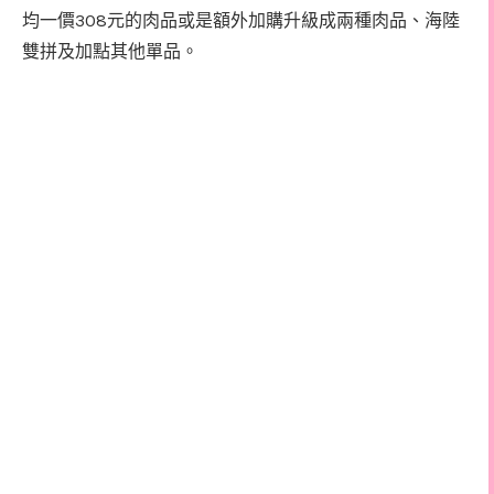
308
均一價
元的肉品或是額外加購升級成兩種肉品、海陸
雙拼及加點其他單品。