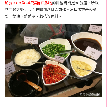
100%
90
加分
浜中特選昆布鍋物
的用餐時間是
分鐘，所以
點完餐之後，我們趕緊到醬料區前進。這裡擺放著沙茶
醬、醬油、蘿蔔泥、蔥花等佐料。