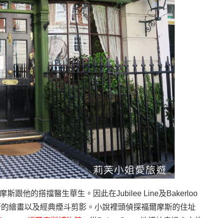
摩斯跟他的搭擋醫生華生。因此在
Jubilee Line
及
Bakerloo
斯的繪畫以及經典煙斗剪影。小說裡頭偵探福爾摩斯的住址