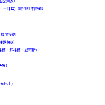
港宅配到家）
含瑞士、土耳其)（吃到飽不降速）
）
區機場接送
車往返接送
證(英格蘭、蘇格蘭、威爾斯）
電子票）
觀光巴士)
價