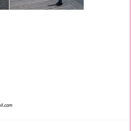
il.com