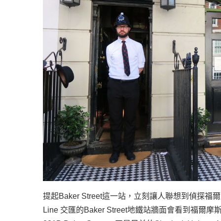
提起
Baker Street
這一站，立刻讓人聯想到偵探福爾
Line
交匯的
Baker Street
地鐵站牆面會看到福爾摩