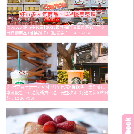
[Costco 好市多必買] 2026最新熱門清單推薦8月至10
月特價商品 (含黑鑽卡）(點閱數：3,383,706)
[星巴克買一送一 2026] 7月星巴克5折飲料、最新會員
專屬優惠、外送促銷買一送一完整攻略 (每週更新)(點閱
數：1,386,705)