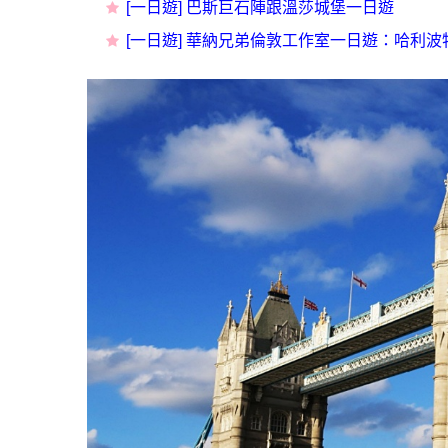
[一日遊] 巴斯巨石陣跟溫莎城堡一日遊
[一日遊] 華納兄弟倫敦工作室一日遊：哈利