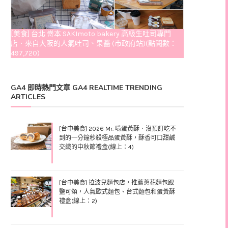
[美食] 台北 嵜本 SAKImoto bakery 高級生吐司專門
店．來自大阪的人氣吐司、果醬 (市政府站)(點閱數：
497,720)
GA4 即時熱門文章 GA4 REALTIME TRENDING
ARTICLES
[台中美食] 2026 Mr. 啃蛋黃酥．沒預訂吃不
到的一分鐘秒殺極品蛋黃酥，酥香可口甜鹹
交織的中秋節禮盒(線上：4)
[台中美食] 拉波兒麵包店，推薦蔥花麵包跟
鹽可頌，人氣歐式麵包、台式麵包和蛋黃酥
禮盒(線上：2)