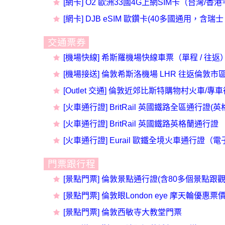
[
網卡] O2 歐洲33國4G上網SIM卡（台灣/香
[網卡] DJB eSIM 歐鑽卡(40多國通用，
交通票券
[機場快線] 希斯羅機場快線車票（單程 / 往返
[機場接送] 倫敦希斯洛機場 LHR 往返倫敦市
[Outlet 交通] 倫敦近郊比斯特購物村火車/專
[
火車
通行證
] BritRail 英國鐵路全區通行
[火車通行證] BritRail 英國鐵路英格蘭通行證
[火車通行證] Eurail 歐鐵全境火車通行證（
門票跟行程
[景點門票] 倫敦景點通行證(含80多個景點跟
[景點門票] 倫敦眼London eye 摩天輪優惠票
[景點門票] 倫敦西敏寺大教堂門票