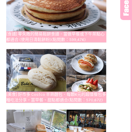
[食譜] 零失敗的簡易鬆餅食譜．當做早餐或下午茶點心
都適合 (使用日清鬆餅粉)(點閱數：599,476)
[美食] 好市多 Costco 半熟麵包．每顆6元的超值餐包多
種吃法分享，當早餐、甜點都適合(點閱數：570,672)