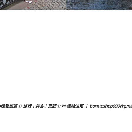
姐愛旅遊 ✩ 旅行｜美食｜烹飪 ✩ ✉ 連絡信箱 ｜
borntoshop999@gma