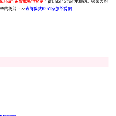
 Museum
福爾摩斯博物館
。從
Baker Street
地鐵站走過來大約
聖的粉絲。>>
查詢倫敦
6251
家旅館房價