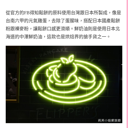
從官方的FB得知鬆餅的原料使用台灣跟日本所製成，像是
台南六甲的元氣雞蛋，去除了蛋腥味，搭配日本國產鬆餅
粉跟裸麥粉，讓鬆餅口感更滑順。鮮奶油則是使用日本北
海道的中澤鮮奶油，這款也是烘焙界的搶手貨之一。