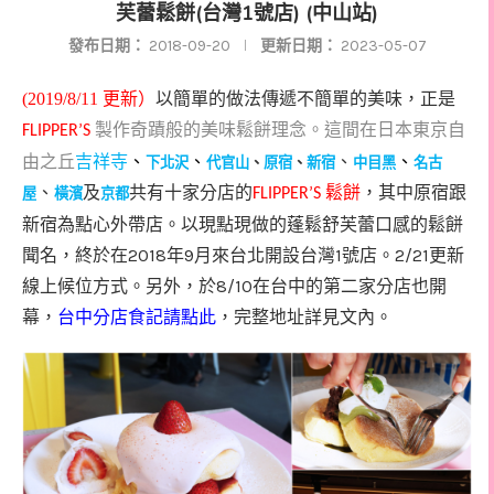
芙蕾鬆餅(台灣1號店) (中山站)
發布日期：
2018-09-20
更新日期：
2023-05-07
(2019/8/11 更新）
以簡單的做法傳遞不簡單的美味，正是
製作奇蹟般的美味鬆餅理念。這間在日本東京自
FLIPPER’S
由之丘
吉祥寺
、
、
、
、
下北沢
代官山
、
原宿
、
新宿
中目黑
名古
共有十家分店的
，其中原宿跟
、
及
鬆餅
屋
橫濱
京都
FLIPPER’S
新宿為點心外帶店。以現點現做的蓬鬆舒芙蕾口感的鬆餅
聞名，終於在2018年9月來台北開設台灣1號店。2/21更新
線上候位方式。另外，於8/10在台中的第二家分店也開
幕，
台中分店食記請點此
，完整地址詳見文內。