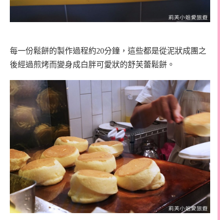
每一份鬆餅的製作過程約20分鐘，這些都是從泥狀成團之
後經過煎烤而變身成白胖可愛狀的舒芙蕾鬆餅。