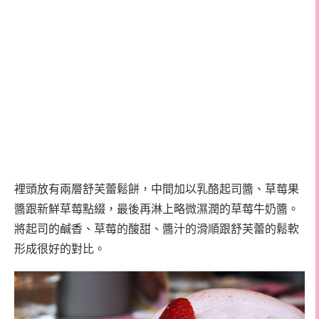
裡頭放有兩層舒芙蕾鬆餅，中間加以乳酪起司醬、草莓果
醬跟新鮮草莓點綴，最後再淋上略微濕潤的草莓牛奶醬。
將起司的鹹香、草莓的酸甜、醬汁的滑順跟舒芙蕾的鬆軟
形成很好的對比。