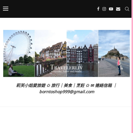
莉芙小姐愛旅遊 ✩ 旅行｜美食｜烹飪 ✩ ✉ 連絡信箱 ｜
borntoshop999@gmail.com