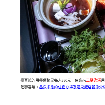
壽喜燒的用餐價格是每人
元，
住客來
三燔礁溪
用
880
陸壽喜燒。
晶泉丰旅的住宿心得及溫泉飯店設施介