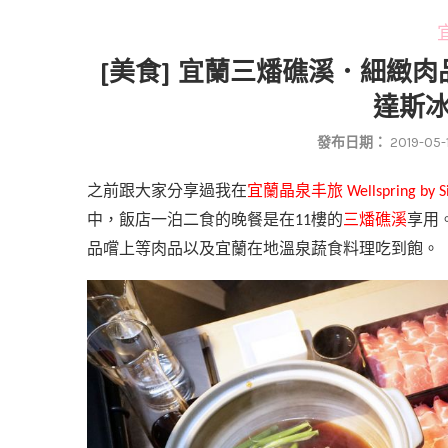
宜
[美食] 宜蘭三燔礁溪．細緻
達斯
發布日期：
2019-05-
之前跟大家分享過我在
宜蘭晶泉丰旅
Wellspring by S
中，飯店
一泊二食的晚餐是在
樓的
三燔礁溪
享用
11
品嚐上等肉品以及宜蘭在地溫泉蔬食料理吃到飽。