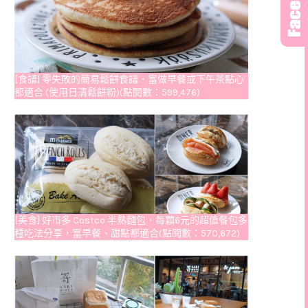
[食譜] 零失敗的簡易鬆餅食譜．當做早餐或下午茶點心
都適合 (使用日清鬆餅粉)(點閱數：599,476)
[美食] 好市多 Costco 半熟麵包．每顆6元的超值餐包多
種吃法分享，當早餐、甜點都適合(點閱數：570,672)