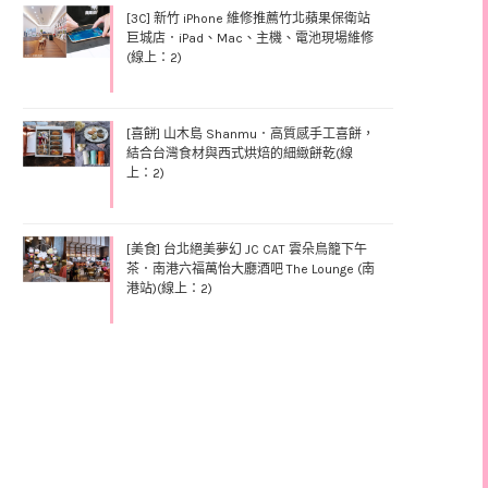
[3C] 新竹 iPhone 維修推薦竹北蘋果保衛站
巨城店．iPad、Mac、主機、電池現場維修
(線上：2)
[喜餅] 山木島 Shanmu．高質感手工喜餅，
結合台灣食材與西式烘焙的細緻餅乾(線
上：2)
[美食] 台北絕美夢幻 JC CAT 雲朵鳥籠下午
茶．南港六福萬怡大廳酒吧 The Lounge (南
港站)(線上：2)