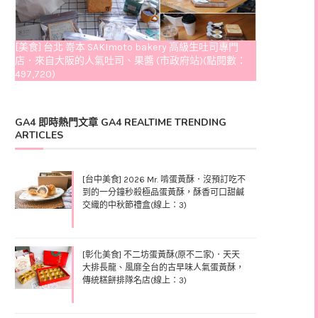
[美食] 台北 嵜本 SAKImoto bakery 高級生吐司專門
店．來自大阪的人氣吐司、果醬 (市政府站)(點閱數：
497,720)
GA4 即時熱門文章 GA4 REALTIME TRENDING
ARTICLES
[台中美食] 2026 Mr. 啃蛋黃酥．沒預訂吃不
到的一分鐘秒殺極品蛋黃酥，酥香可口甜鹹
交織的中秋節禮盒(線上：3)
[彰化美食] 不二坊蛋黃酥(原不二家)．天天
大排長龍、風靡全台的古早味人氣蛋黃酥，
傳統糕餅排隊名店(線上：3)