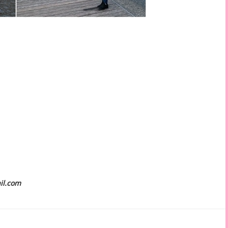
il.com