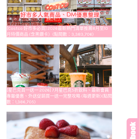
[Costco 好市多必買] 2026最新熱門清單推薦8月至10
月特價商品 (含黑鑽卡）(點閱數：3,383,706)
[星巴克買一送一 2026] 7月星巴克5折飲料、最新會員
專屬優惠、外送促銷買一送一完整攻略 (每週更新)(點閱
數：1,386,705)