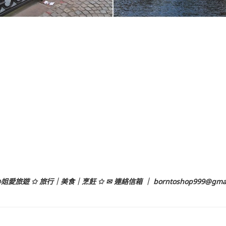
姐愛旅遊 ✩ 旅行｜美食｜烹飪 ✩ ✉ 連絡信箱 ｜
borntoshop999@gma